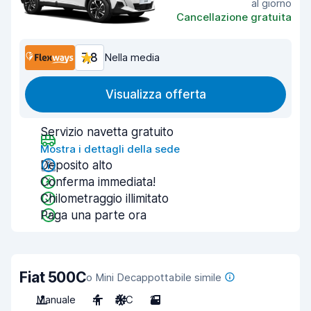
al giorno
Cancellazione gratuita
7,8
Nella media
Visualizza offerta
Servizio navetta gratuito
Mostra i dettagli della sede
Deposito alto
Conferma immediata!
Chilometraggio illimitato
Paga una parte ora
Fiat 500C
o Mini Decappottabile simile
Manuale
4
A/C
2