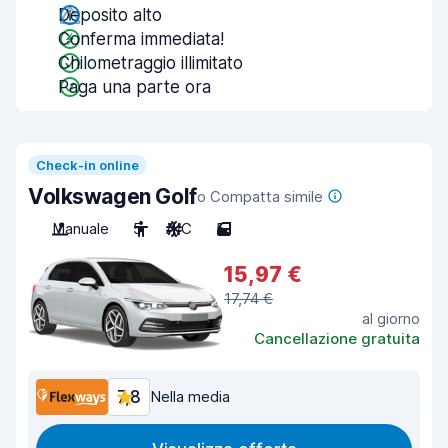
Deposito alto
Conferma immediata!
Chilometraggio illimitato
Paga una parte ora
Check-in online
Volkswagen Golf
o Compatta simile
Manuale
5
A/C
5
15,97 €
17,74 €
al giorno
Cancellazione gratuita
7,8
Nella media