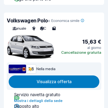
Volkswagen Polo
o Economica simile
Manuale
5
A/C
5
15,63 €
al giorno
Cancellazione gratuita
7,8
Nella media
Visualizza offerta
Servizio navetta gratuito
Mostra i dettagli della sede
Deposito alto