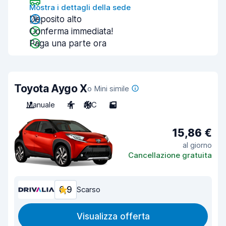
Mostra i dettagli della sede
Deposito alto
Conferma immediata!
Paga una parte ora
Toyota Aygo X
o Mini simile
Manuale
4
A/C
5
15,86 €
al giorno
Cancellazione gratuita
6,9
Scarso
Visualizza offerta