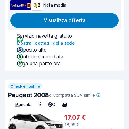
7,8
Nella media
Visualizza offerta
Servizio navetta gratuito
Mostra i dettagli della sede
Deposito alto
Conferma immediata!
Paga una parte ora
Check-in online
Peugeot 2008
o Compatta SUV simile
Manuale
5
A/C
4
17,07 €
18,96 €