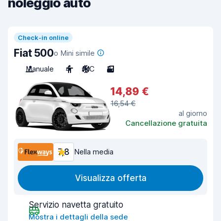
noleggio auto
Check-in online
Fiat 500
o Mini simile
Manuale
4
A/C
3
14,89 €
16,54 €
al giorno
Cancellazione gratuita
7,8
Nella media
Visualizza offerta
Servizio navetta gratuito
Mostra i dettagli della sede