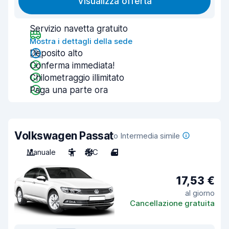
Visualizza offerta
Servizio navetta gratuito
Mostra i dettagli della sede
Deposito alto
Conferma immediata!
Chilometraggio illimitato
Paga una parte ora
Volkswagen Passat
o Intermedia simile
Manuale
5
A/C
4
17,53 €
al giorno
Cancellazione gratuita