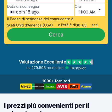
Data di riconsegna
Ora
dom 16 ago
11:00 AM
Il Paese di residenza del conducente è
e l'età è di
anni
Stati Uniti d'America (USA)
30-65
Cerca
Valutazione Eccellente
su 279.598 recensioni
1000+ fornitori
I prezzi più convenienti per il