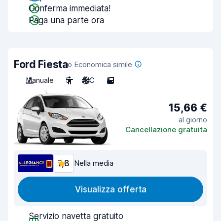
Conferma immediata!
Paga una parte ora
Ford Fiesta
o Economica simile
Manuale
5
A/C
5
15,66 €
al giorno
Cancellazione gratuita
7,8
Nella media
Visualizza offerta
Servizio navetta gratuito