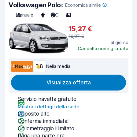
Volkswagen Polo
o Economica simile
Manuale
4
A/C
5
15,27 €
16,97 €
al giorno
Cancellazione gratuita
7,8
Nella media
Visualizza offerta
Servizio navetta gratuito
Mostra i dettagli della sede
Deposito alto
Conferma immediata!
Chilometraggio illimitato
Paga una parte ora