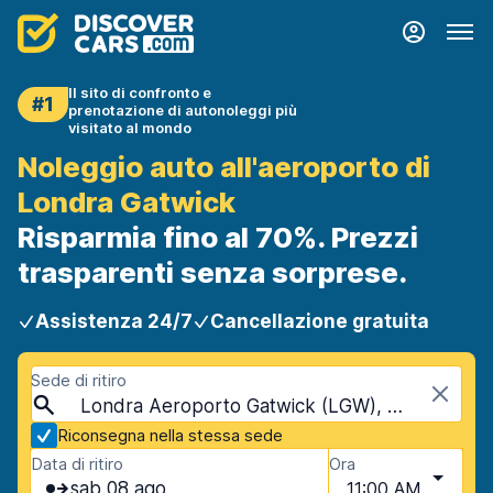
Il sito di confronto e
#1
prenotazione di autonoleggi più
visitato al mondo
Noleggio auto all'aeroporto di
Londra Gatwick
Risparmia fino al 70%. Prezzi
trasparenti senza sorprese.
Assistenza 24/7
Cancellazione gratuita
Sede di ritiro
Londra Aeroporto Gatwick (LGW), Gatwick, Regno Unito
Riconsegna nella stessa sede
Data di ritiro
Ora
sab 08 ago
11:00 AM