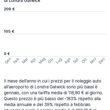
di Londra Gatwick
209 €
105 €
0 €
Mag
Gen
Ago
Nov
Dec
Feb
Mar
Lug
Apr
Set
Giu
Ott
Il mese dell'anno in cui i prezzi per il noleggio auto
all'aeroporto di Londra Gatwick sono più bassi è
gennaio, con una tariffa media di 116,80 € al giorno.
Questo prezzo è più basso del -183% rispetto alla
media annuale e del 39% rispetto a febbraio