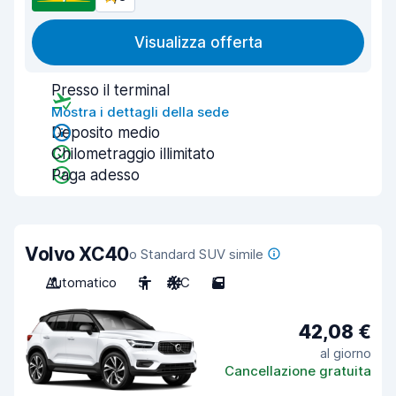
Visualizza offerta
Presso il terminal
Mostra i dettagli della sede
Deposito medio
Chilometraggio illimitato
Paga adesso
Volvo XC40
o Standard SUV simile
Automatico
5
A/C
5
42,08 €
al giorno
Cancellazione gratuita