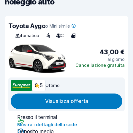
noleggio auto
Toyota Aygo
o Mini simile
Automatico
4
A/C
4
43,00 €
al giorno
Cancellazione gratuita
8,5
Ottimo
Visualizza offerta
Presso il terminal
Mostra i dettagli della sede
Deposito medio