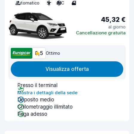
Automatico
5
A/C
4
45,32 €
al giorno
Cancellazione gratuita
8,5
Ottimo
Visualizza offerta
Presso il terminal
Mostra i dettagli della sede
Deposito medio
Chilometraggio illimitato
Paga adesso