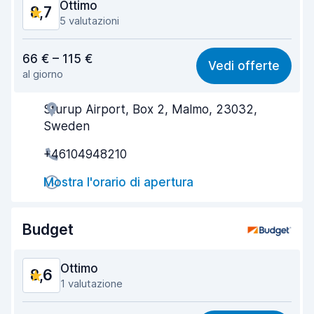
Ottimo
8,7
5 valutazioni
Rapporto qualità-prezzo
8,5
66 € – 115 €
Vedi offerte
al giorno
Facile da trovare
8,5
Sturup Airport, Box 2, Malmo, 23032,
Gentilezza degli agenti
8,7
Sweden
Rapidità del ritiro
8,3
+46104948210
Rapidità della riconsegna
8,6
Mostra l'orario di apertura
Pulizia del veicolo
9,0
Budget
Condizioni dell'auto
9,0
Ottimo
8,6
1 valutazione
Rapporto qualità-prezzo
8,4