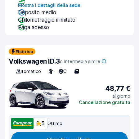
Mostra i dettagli della sede
Deposito medio
Chilometraggio illimitato
Paga adesso
Elettrico
Volkswagen ID.3
o Intermedia simile
Automatico
5
A/C
5
48,77 €
al giorno
Cancellazione gratuita
8,5
Ottimo