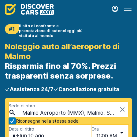
Il sito di confronto e
#1
prenotazione di autonoleggi più
visitato al mondo
Noleggio auto all’aeroporto di
Malmo
Risparmia fino al 70%. Prezzi
trasparenti senza sorprese.
Assistenza 24/7
Cancellazione gratuita
Sede di ritiro
Malmo Aeroporto (MMX), Malmö, Svezia
Riconsegna nella stessa sede
Data di ritiro
Ora
lun 10 ago
11:00 AM