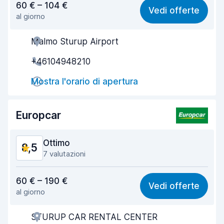
60 € – 104 €
Vedi offerte
al giorno
Facile da trovare
8,2
Malmo Sturup Airport
Gentilezza degli agenti
8,8
+46104948210
Rapidità del ritiro
8,0
Mostra l'orario di apertura
Rapidità della riconsegna
8,2
Pulizia del veicolo
9,4
Europcar
Condizioni dell'auto
9,2
Ottimo
8,5
7 valutazioni
Rapporto qualità-prezzo
8,0
60 € – 190 €
Vedi offerte
al giorno
Facile da trovare
8,7
STURUP CAR RENTAL CENTER
Gentilezza degli agenti
8,1