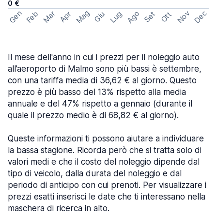
0 €
Mag
Gen
Ago
Nov
Dec
Feb
Mar
Lug
Apr
Set
Giu
Ott
Il mese dell'anno in cui i prezzi per il noleggio auto
all’aeroporto di Malmo sono più bassi è settembre,
con una tariffa media di 36,62 € al giorno. Questo
prezzo è più basso del 13% rispetto alla media
annuale e del 47% rispetto a gennaio (durante il
quale il prezzo medio è di 68,82 € al giorno).
Queste informazioni ti possono aiutare a individuare
la bassa stagione. Ricorda però che si tratta solo di
valori medi e che il costo del noleggio dipende dal
tipo di veicolo, dalla durata del noleggio e dal
periodo di anticipo con cui prenoti. Per visualizzare i
prezzi esatti inserisci le date che ti interessano nella
maschera di ricerca in alto.