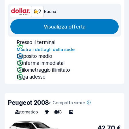
8,2
Buona
Visualizza offerta
Presso il terminal
Mostra i dettagli della sede
Deposito medio
Conferma immediata!
Chilometraggio illimitato
Paga adesso
Peugeot 2008
o Compatta simile
Automatico
5
A/C
5
42,70 €