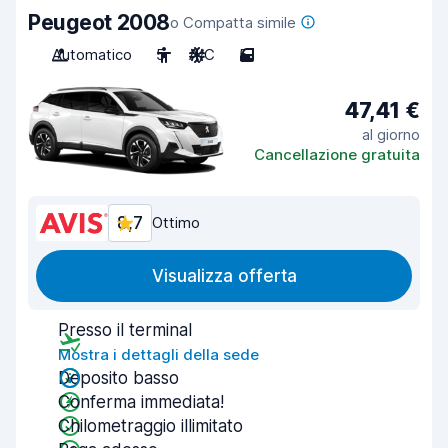
Peugeot 2008
o Compatta simile
Automatico
5
A/C
5
47,41 €
al giorno
Cancellazione gratuita
8,7
Ottimo
Visualizza offerta
Presso il terminal
Mostra i dettagli della sede
Deposito basso
Conferma immediata!
Chilometraggio illimitato