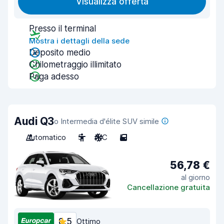
Visualizza offerta
Presso il terminal
Mostra i dettagli della sede
Deposito medio
Chilometraggio illimitato
Paga adesso
Audi Q3
o Intermedia d'élite SUV simile
Automatico
5
A/C
5
56,78 €
al giorno
Cancellazione gratuita
8,5
Ottimo