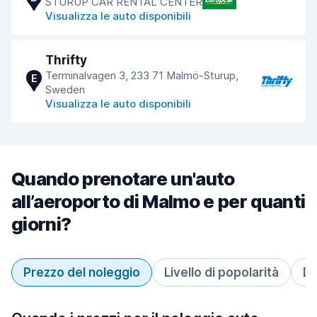
STURUP CAR RENTAL CENTER
Visualizza le auto disponibili
Thrifty
Terminalvagen 3, 233 71 Malmö-Sturup,
E
Sweden
Visualizza le auto disponibili
Quando prenotare un'auto
all’aeroporto di Malmo e per quanti
giorni?
Prezzo del noleggio
Livello di popolarità
Du