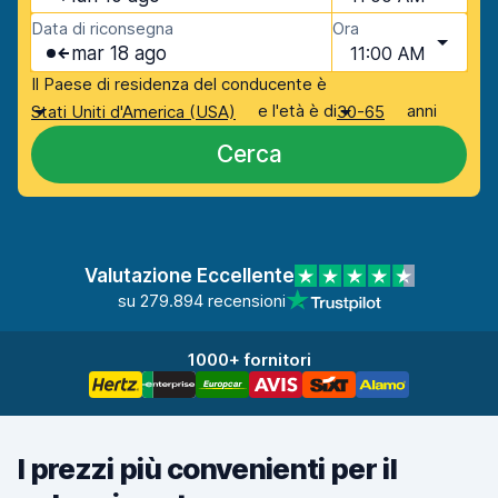
Data di riconsegna
Ora
mar 18 ago
11:00 AM
Il Paese di residenza del conducente è
e l'età è di
anni
Stati Uniti d'America (USA)
30-65
Cerca
Valutazione Eccellente
su 279.894 recensioni
1000+ fornitori
I prezzi più convenienti per il