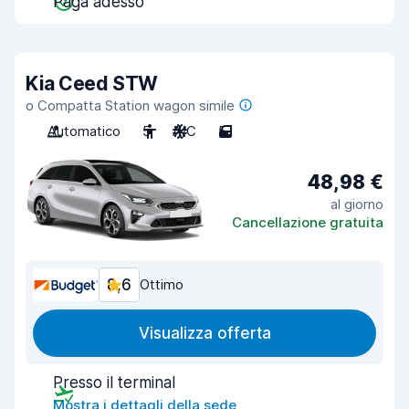
Paga adesso
Kia Ceed STW
o Compatta Station wagon simile
Automatico
5
A/C
5
48,98 €
al giorno
Cancellazione gratuita
8,6
Ottimo
Visualizza offerta
Presso il terminal
Mostra i dettagli della sede