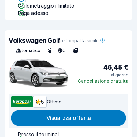
Chilometraggio illimitato
Paga adesso
Volkswagen Golf
o Compatta simile
Automatico
5
A/C
5
46,45 €
al giorno
Cancellazione gratuita
8,5
Ottimo
Visualizza offerta
Presso il terminal