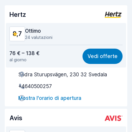
Hertz
Ottimo
8,7
24 valutazioni
Rapporto qualità-prezzo
8,3
76 € – 138 €
Vedi offerte
al giorno
Facile da trovare
9,1
Södra Sturupsvägen, 230 32 Svedala
Gentilezza degli agenti
8,2
+4640500257
Rapidità del ritiro
7,5
Mostra l'orario di apertura
Rapidità della riconsegna
9,8
Pulizia del veicolo
9,2
Avis
Condizioni dell'auto
8,7