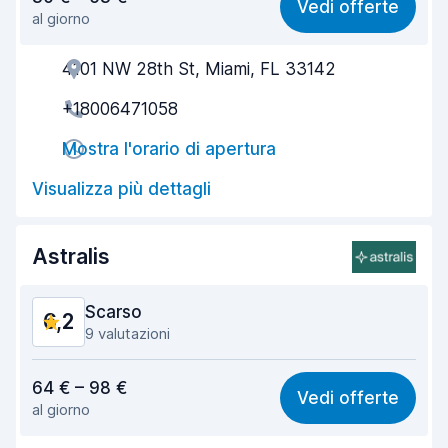
Vedi offerte
al giorno
Facile da trovare
5,7
4101 NW 28th St, Miami, FL 33142
Gentilezza degli agenti
5,7
+18006471058
Rapidità del ritiro
5,6
Mostra l'orario di apertura
Rapidità della riconsegna
6,5
Visualizza più dettagli
Pulizia del veicolo
7,1
Condizioni dell'auto
7,0
Astralis
Scarso
6,2
9 valutazioni
Rapporto qualità-prezzo
5,9
64 € – 98 €
Vedi offerte
al giorno
Facile da trovare
5,7