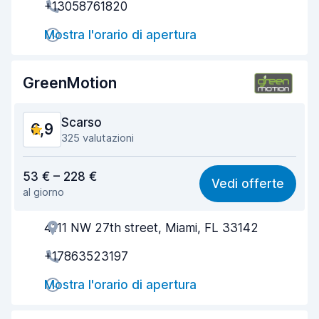
+13058761820
Rapidità del ritiro
6,5
Mostra l'orario di apertura
Rapidità della riconsegna
7,8
Pulizia del veicolo
7,6
GreenMotion
Condizioni dell'auto
7,8
Scarso
6,9
325 valutazioni
Rapporto qualità-prezzo
6,2
53 € – 228 €
Vedi offerte
al giorno
Facile da trovare
7,3
4111 NW 27th street, Miami, FL 33142
Gentilezza degli agenti
6,6
+17863523197
Rapidità del ritiro
6,9
Mostra l'orario di apertura
Rapidità della riconsegna
7,2