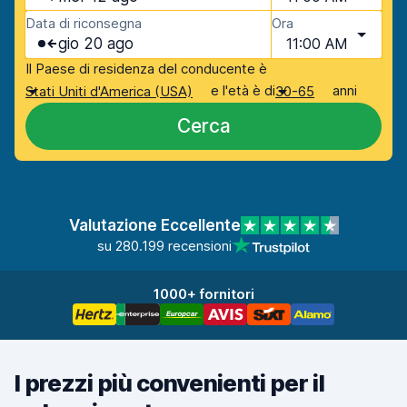
Data di riconsegna
Ora
gio 20 ago
11:00 AM
Il Paese di residenza del conducente è
e l'età è di
anni
Stati Uniti d'America (USA)
30-65
Cerca
Valutazione Eccellente
su 280.199 recensioni
1000+ fornitori
I prezzi più convenienti per il