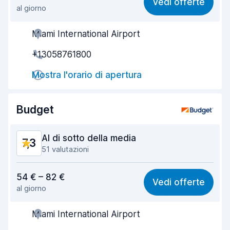
Vedi offerte
al giorno
Facile da trovare
8,6
Miami International Airport
Gentilezza degli agenti
7,3
+13058761800
Rapidità del ritiro
6,9
Mostra l'orario di apertura
Rapidità della riconsegna
8,9
Pulizia del veicolo
7,7
Budget
Condizioni dell'auto
7,7
Al di sotto della media
7,3
51 valutazioni
Rapporto qualità-prezzo
7,0
54 € – 82 €
Vedi offerte
al giorno
Facile da trovare
8,0
Miami International Airport
Gentilezza degli agenti
6,8