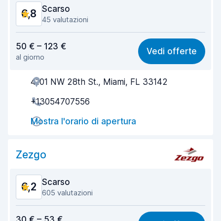
Scarso
6,8
45 valutazioni
Rapporto qualità-prezzo
6,5
50 € – 123 €
Vedi offerte
al giorno
Facile da trovare
6,4
4101 NW 28th St., Miami, FL 33142
Gentilezza degli agenti
6,6
+13054707556
Rapidità del ritiro
5,9
Mostra l'orario di apertura
Rapidità della riconsegna
7,0
Pulizia del veicolo
7,8
Zezgo
Condizioni dell'auto
7,7
Scarso
6,2
605 valutazioni
Rapporto qualità-prezzo
6,0
30 € – 53 €