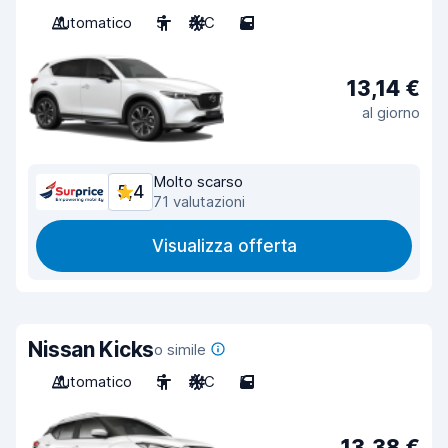
Automatico
5
A/C
5
13,14 €
al giorno
Molto scarso
5,4
71 valutazioni
Visualizza offerta
Nissan Kicks
o simile
Automatico
5
A/C
5
13,38 €