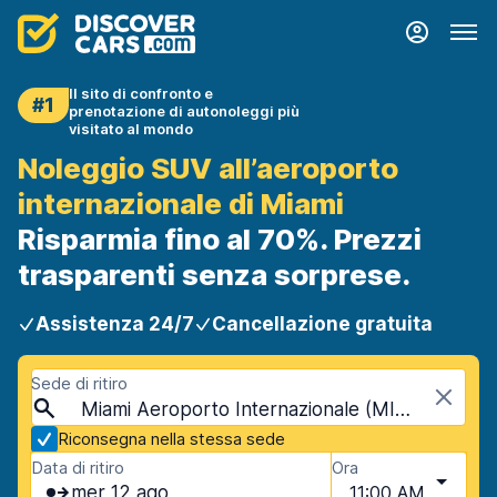
Il sito di confronto e
#1
prenotazione di autonoleggi più
visitato al mondo
Noleggio SUV all’aeroporto
internazionale di Miami
Risparmia fino al 70%. Prezzi
trasparenti senza sorprese.
Assistenza 24/7
Cancellazione gratuita
Sede di ritiro
Miami Aeroporto Internazionale (MIA), Miami, USA - Florida
Riconsegna nella stessa sede
Data di ritiro
Ora
mer 12 ago
11:00 AM