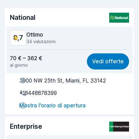
National
Ottimo
8,7
34 valutazioni
Rapporto qualità-prezzo
8,4
70 € – 362 €
Vedi offerte
al giorno
Facile da trovare
8,9
3900 NW 25th St, Miami, FL 33142
Gentilezza degli agenti
8,7
+18448878399
Rapidità del ritiro
8,8
Mostra l'orario di apertura
Rapidità della riconsegna
8,9
Pulizia del veicolo
8,4
Enterprise
Condizioni dell'auto
8,7