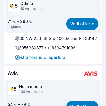
Ottimo
8,6
10 valutazioni
Rapporto qualità-prezzo
8,4
71 € – 396 €
Vedi offerte
al giorno
Facile da trovare
8,1
3900 NW 25th St Ste 400, Miami, FL 33142
Gentilezza degli agenti
8,9
+13056330377 / +18334791096
Rapidità del ritiro
7,9
Mostra l'orario di apertura
Rapidità della riconsegna
8,7
Pulizia del veicolo
9,2
Avis
Condizioni dell'auto
8,9
Nella media
7,8
136 valutazioni
Rapporto qualità-prezzo
7,4
54 € – 79 €