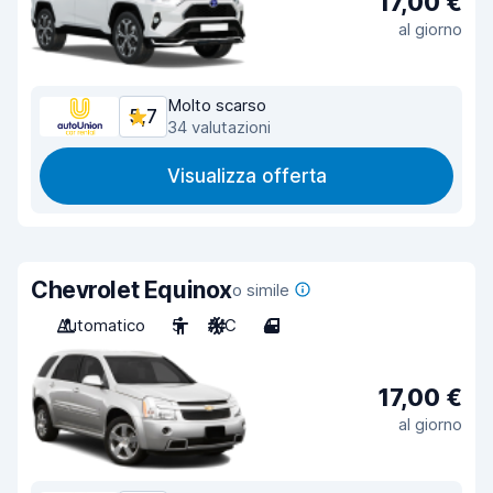
17,00 €
al giorno
Molto scarso
5,7
34 valutazioni
Visualizza offerta
Chevrolet Equinox
o simile
Automatico
5
A/C
4
17,00 €
al giorno