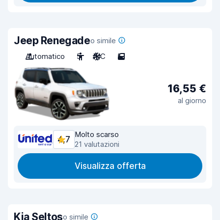
Jeep Renegade
o simile
Automatico
5
A/C
5
16,55 €
al giorno
Molto scarso
4,7
21 valutazioni
Visualizza offerta
Kia Seltos
o simile