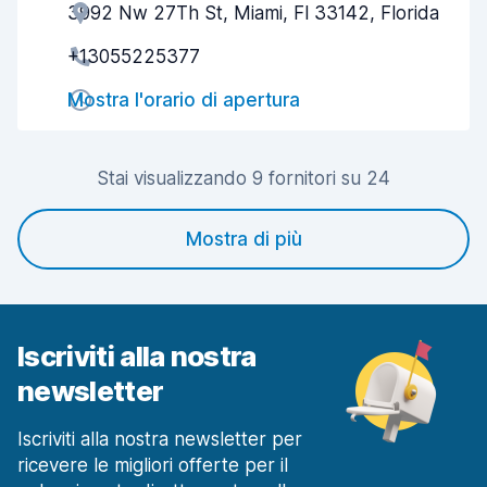
3992 Nw 27Th St, Miami, Fl 33142, Florida
Gentilezza degli agenti
6,1
+13055225377
Rapidità del ritiro
6,3
Mostra l'orario di apertura
Rapidità della riconsegna
6,4
Pulizia del veicolo
6,6
Stai visualizzando 9 fornitori su 24
Condizioni dell'auto
6,7
Mostra di più
Iscriviti alla nostra
newsletter
Iscriviti alla nostra newsletter per
ricevere le migliori offerte per il