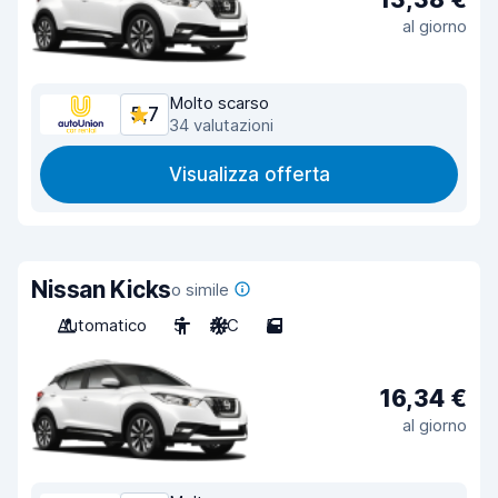
al giorno
Molto scarso
5,7
34 valutazioni
Visualizza offerta
Nissan Kicks
o simile
Automatico
5
A/C
5
16,34 €
al giorno