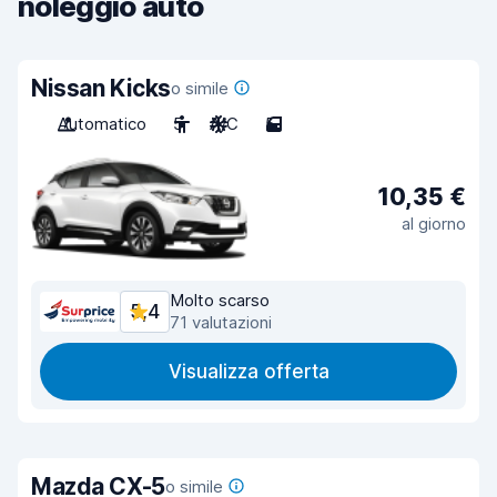
noleggio auto
Nissan Kicks
o simile
Automatico
5
A/C
5
10,35 €
al giorno
Molto scarso
5,4
71 valutazioni
Visualizza offerta
Mazda CX-5
o simile