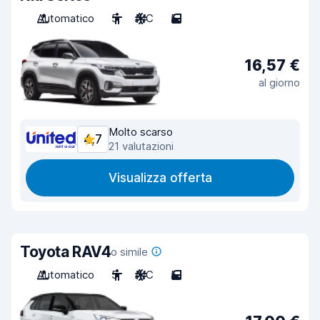
Automatico
5
A/C
5
16,57 €
al giorno
Molto scarso
4,7
21 valutazioni
Visualizza offerta
Toyota RAV4
o simile
Automatico
5
A/C
5