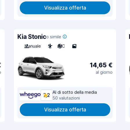
Visualizza offerta
Kia Stonic
o simile
Manuale
5
A/C
5
€
14,65 €
o
al giorno
Al di sotto della media
7,2
50 valutazioni
Visualizza offerta