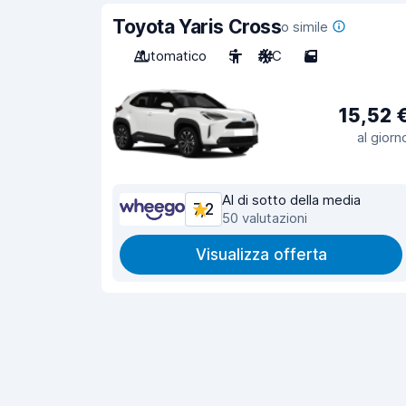
Toyota Yaris Cross
o simile
Automatico
5
A/C
5
15,52 
al giorn
Al di sotto della media
7,2
50 valutazioni
Visualizza offerta