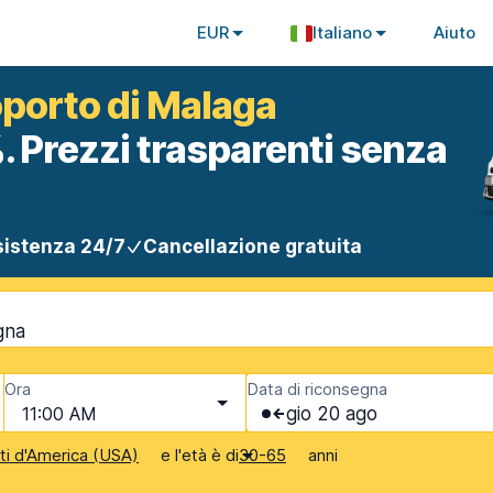
EUR
Italiano
Aiuto
oporto di Malaga
. Prezzi trasparenti senza
istenza 24/7
Cancellazione gratuita
gna
Ora
Data di riconsegna
11:00 AM
gio 20 ago
e l'età è di
anni
iti d'America (USA)
30-65