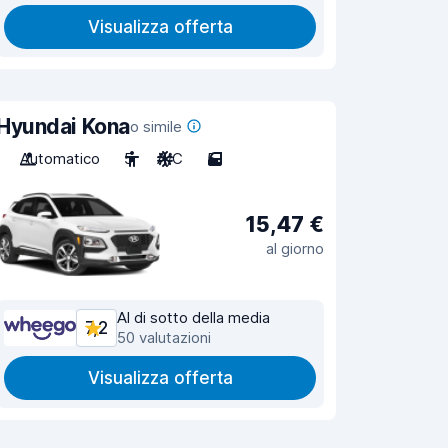
Visualizza offerta
Hyundai Kona
o simile
Automatico
5
A/C
5
15,47 €
al giorno
Al di sotto della media
7,2
50 valutazioni
Visualizza offerta