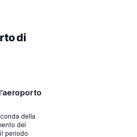
rto di
ll’aeroporto
econda della
mento dei
il periodo