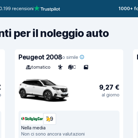
0.199 recensioni
1000+ fo
nti per il noleggio auto
Peugeot 2008
o simile
Automatico
5
A/C
5
€
9,27 €
o
al giorno
7,9
Nella media
Non ci sono ancora valutazioni