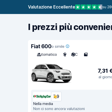
Valutazione Eccellente
su 28
I prezzi più convenie
Fiat 600
o simile
Automatico
5
A/C
5
7,31 
al giorn
7,9
Nella media
Non ci sono ancora valutazioni