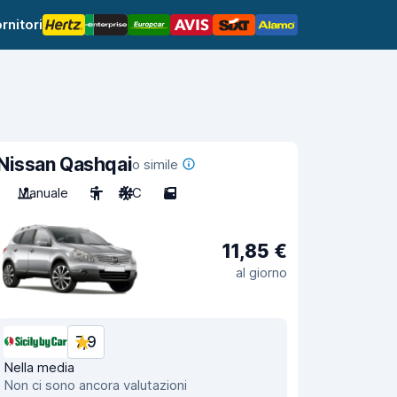
rnitori
Nissan Qashqai
o simile
Manuale
5
A/C
5
11,85 €
al giorno
7,9
Nella media
Non ci sono ancora valutazioni