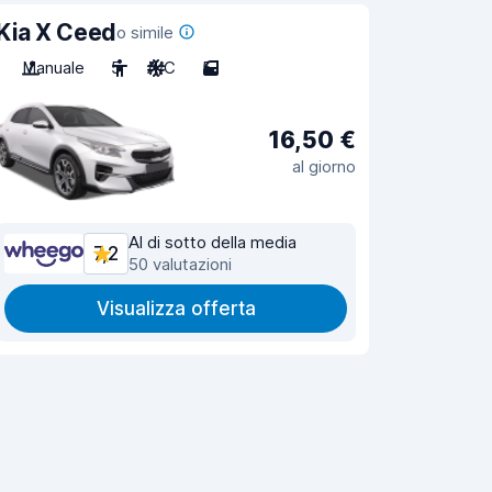
Kia X Ceed
o simile
Manuale
5
A/C
5
16,50 €
al giorno
Al di sotto della media
7,2
50 valutazioni
Visualizza offerta