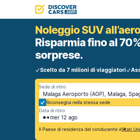
Noleggio SUV all’aer
Risparmia fino al 70%
sorprese.
Scelto da 7 milioni di viaggiatori
Ass
Sede di ritiro
Malaga Aeroporto (AGP), Malaga, Spa
Riconsegna nella stessa sede
Data di ritiro
mer 12 ago
Il Paese di residenza del conducente è
Stati Un