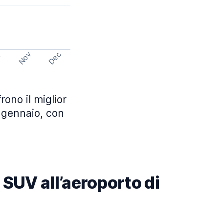
Nov
Dec
t
rono il miglior
i gennaio, con
n SUV all’aeroporto di