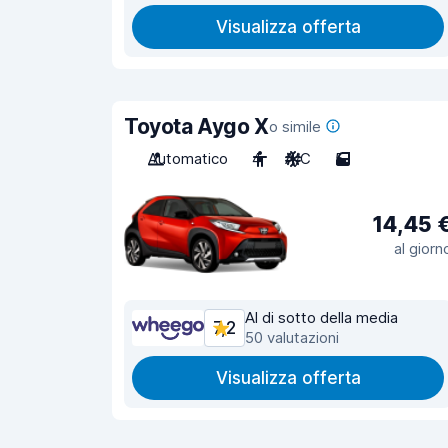
Visualizza offerta
Toyota Aygo X
o simile
Automatico
4
A/C
5
14,45 
al giorn
Al di sotto della media
7,2
50 valutazioni
Visualizza offerta