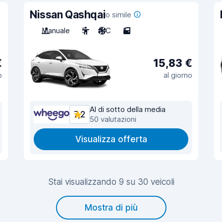
Nissan Qashqai
o simile
Manuale
5
A/C
5
€
15,83 €
o
al giorno
Al di sotto della media
7,2
50 valutazioni
Visualizza offerta
Stai visualizzando 9 su 30 veicoli
Mostra di più