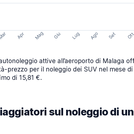
Mag
Ago
Mar
Lug
Apr
Set
Giu
Ot
utonoleggio attive all’aeroporto di Malaga off
tà-prezzo per il noleggio dei SUV nel mese d
mo di 15,81 €.
viaggiatori sul noleggio di u