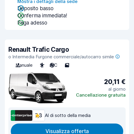
Mostra i dettagli della sede
Deposito basso
Conferma immediata!
Paga adesso
Renault Trafic Cargo
o Intermedia Furgone commerciale/autocarro simile
Manuale
3
A/C
5
20,11 €
al giorno
Cancellazione gratuita
7,3
Al di sotto della media
Visualizza offerta