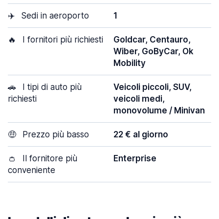
✈️
Sedi in aeroporto
1
🔥
I fornitori più richiesti
Goldcar, Centauro,
Wiber, GoByCar, Ok
Mobility
🚗
I tipi di auto più
Veicoli piccoli, SUV,
richiesti
veicoli medi,
monovolume / Minivan
🤑
Prezzo più basso
22 € al giorno
👛
Il fornitore più
Enterprise
conveniente