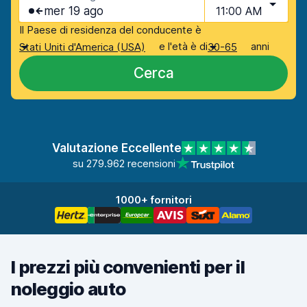
mer 19 ago
11:00 AM
Il Paese di residenza del conducente è
e l'età è di
anni
Stati Uniti d'America (USA)
30-65
Cerca
Valutazione Eccellente
su 279.962 recensioni
1000+ fornitori
I prezzi più convenienti per il
noleggio auto