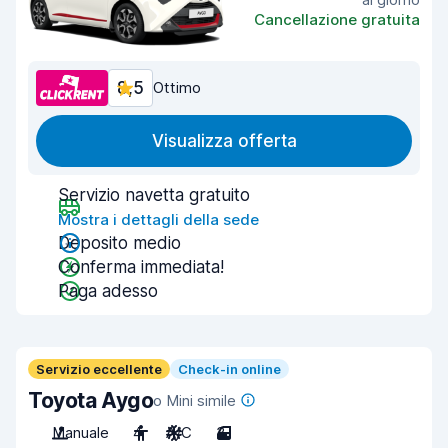
Cancellazione gratuita
8,5
Ottimo
Visualizza offerta
Servizio navetta gratuito
Mostra i dettagli della sede
Deposito medio
Conferma immediata!
Paga adesso
Servizio eccellente
Check-in online
Toyota Aygo
o Mini simile
Manuale
4
A/C
3