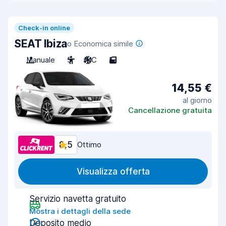
Check-in online
SEAT Ibiza
o Economica simile
Manuale
5
A/C
5
14,55 €
al giorno
Cancellazione gratuita
8,5
Ottimo
Visualizza offerta
Servizio navetta gratuito
Mostra i dettagli della sede
Deposito medio