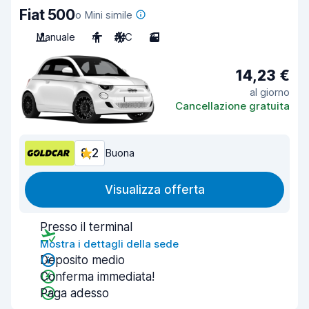
Fiat 500
o Mini simile
Manuale
4
A/C
3
14,23 €
al giorno
Cancellazione gratuita
8,2
Buona
Visualizza offerta
Presso il terminal
Mostra i dettagli della sede
Deposito medio
Conferma immediata!
Paga adesso