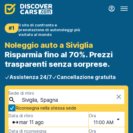
Il sito di confronto e
#1
prenotazione di autonoleggi più
visitato al mondo
Noleggio auto a Siviglia
Risparmia fino al 70%. Prezzi
trasparenti senza sorprese.
Assistenza 24/7
Cancellazione gratuita
Sede di ritiro
Siviglia, Spagna
Riconsegna nella stessa sede
Data di ritiro
Ora
mar 11 ago
11:00 AM
Data di riconsegna
Ora