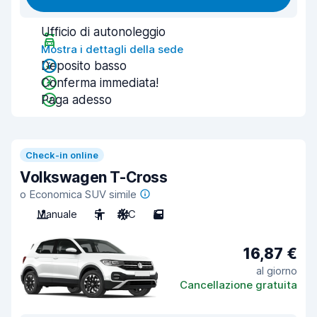
Ufficio di autonoleggio
Mostra i dettagli della sede
Deposito basso
Conferma immediata!
Paga adesso
Check-in online
Volkswagen T-Cross
o Economica SUV simile
Manuale
5
A/C
5
16,87 €
al giorno
Cancellazione gratuita