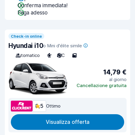
Conferma immediata!
Paga adesso
Check-in online
Hyundai i10
o Mini d'élite simile
Automatico
4
A/C
5
14,79 €
al giorno
Cancellazione gratuita
8,5
Ottimo
Visualizza offerta