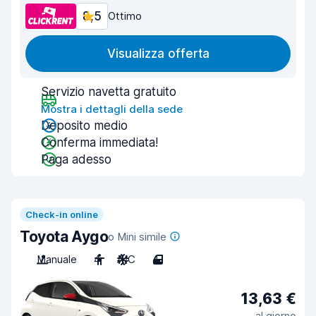
8,5
Ottimo
Visualizza offerta
Servizio navetta gratuito
Mostra i dettagli della sede
Deposito medio
Conferma immediata!
Paga adesso
Check-in online
Toyota Aygo
o Mini simile
Manuale
4
A/C
4
13,63 €
al giorno