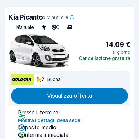
Kia Picanto
o Mini simile
Manuale
4
A/C
3
14,09 €
al giorno
Cancellazione gratuita
8,2
Buona
Visualizza offerta
Presso il terminal
Mostra i dettagli della sede
Deposito medio
Conferma immediata!