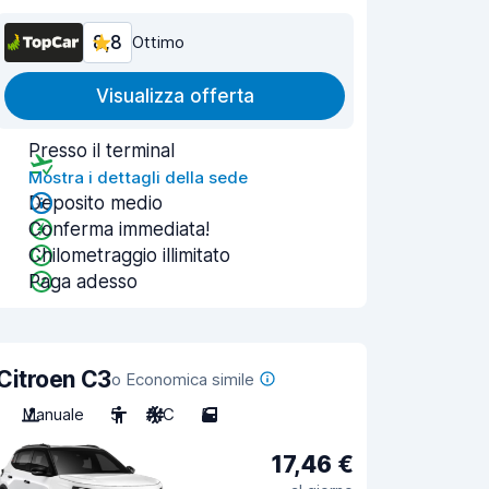
8,8
Ottimo
Visualizza offerta
Presso il terminal
Mostra i dettagli della sede
Deposito medio
Conferma immediata!
Chilometraggio illimitato
Paga adesso
Citroen C3
o Economica simile
Manuale
5
A/C
5
17,46 €