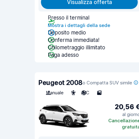
Visualizza offerta
Presso il terminal
Mostra i dettagli della sede
Deposito medio
Conferma immediata!
Chilometraggio illimitato
Paga adesso
Peugeot 2008
o Compatta SUV simile
Manuale
5
A/C
5
20,56 
al giorn
Cancellazion
gratuit