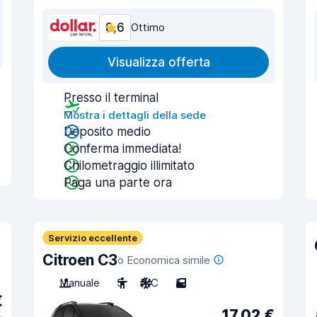
8,6
Ottimo
Visualizza offerta
Presso il terminal
Mostra i dettagli della sede
Deposito medio
Conferma immediata!
Chilometraggio illimitato
Paga una parte ora
Servizio eccellente
Citroen C3
o Economica simile
Manuale
5
A/C
5
€
17,02 €