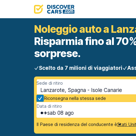
Noleggio auto a Lanz
Risparmia fino al 70%
sorprese.
Scelto da 7 milioni di viaggiatori
Ass
Sede di ritiro
Lanzarote, Spagna - Isole Canarie
Riconsegna nella stessa sede
Data di ritiro
sab 08 ago
Il Paese di residenza del conducente è
Stati Uni