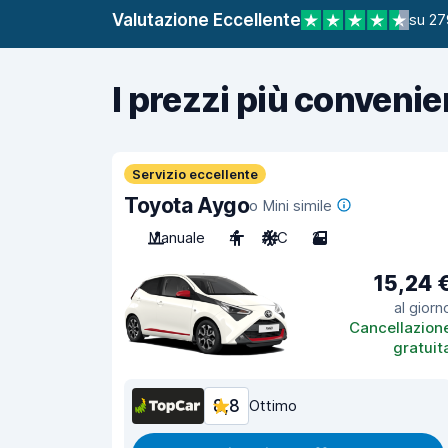
Valutazione Eccellente
su 27
I prezzi più convenie
Servizio eccellente
Toyota Aygo
o Mini simile
Manuale
4
A/C
2
15,24 
al giorn
Cancellazion
gratuit
8,8
Ottimo