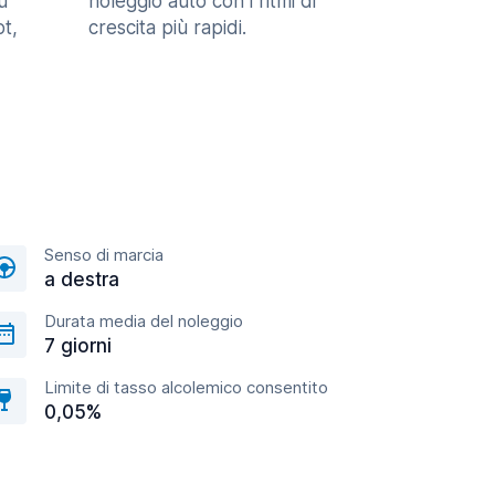
u
noleggio auto con i ritmi di
t,
crescita più rapidi.
Senso di marcia
a destra
Durata media del noleggio
7 giorni
Limite di tasso alcolemico consentito
0,05%