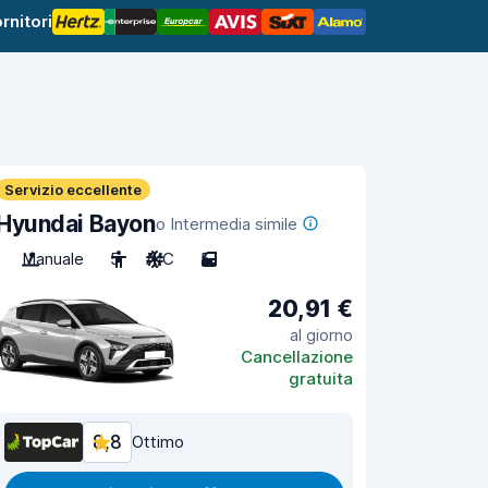
rnitori
Servizio eccellente
Hyundai Bayon
o Intermedia simile
Manuale
5
A/C
5
20,91 €
al giorno
Cancellazione
gratuita
8,8
Ottimo