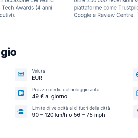
in occasione dei World
oltre 250.000 recensioni s
l Tech Awards (4 anni
piattaforme come Trustpilo
utivi).
Google e Review Centre.
ggio
Valuta
EUR
Prezzo medio del noleggio auto
49 € al giorno
Limite di velocità al di fuori della città
90 – 120 km/h o 56 – 75 mph