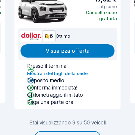
o
e
al giorno
a
Cancellazione
gratuita
8,6
Ottimo
Visualizza offerta
Presso il terminal
Mostra i dettagli della sede
Deposito medio
Conferma immediata!
Chilometraggio illimitato
Paga una parte ora
Stai visualizzando 9 su 50 veicoli