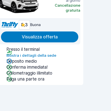
al giorno
Cancellazione
gratuita
8,3
Buona
Visualizza offerta
Presso il terminal
Mostra i dettagli della sede
Deposito medio
Conferma immediata!
Chilometraggio illimitato
Paga una parte ora