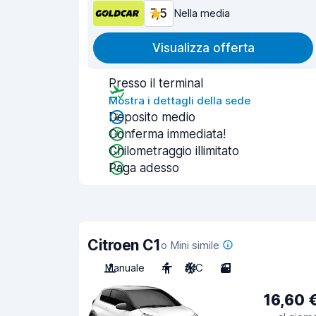
7,5
Nella media
Visualizza offerta
Presso il terminal
Mostra i dettagli della sede
Deposito medio
Conferma immediata!
Chilometraggio illimitato
Paga adesso
Citroen C1
o Mini simile
Manuale
4
A/C
3
16,60 