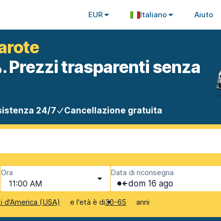
EUR
Italiano
Aiuto
arote
. Prezzi trasparenti senza
istenza 24/7
Cancellazione gratuita
Ora
Data di riconsegna
11:00 AM
dom 16 ago
e l'età è di
anni
ti d'America (USA)
30-65