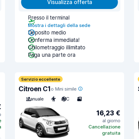
Visualizza offerta
Presso il terminal
Mostra i dettagli della sede
Deposito medio
Conferma immediata!
Chilometraggio illimitato
Paga una parte ora
Servizio eccellente
Citroen C1
o Mini simile
Manuale
4
A/C
3
€
16,23 €
o
e
al giorno
a
Cancellazione
gratuita