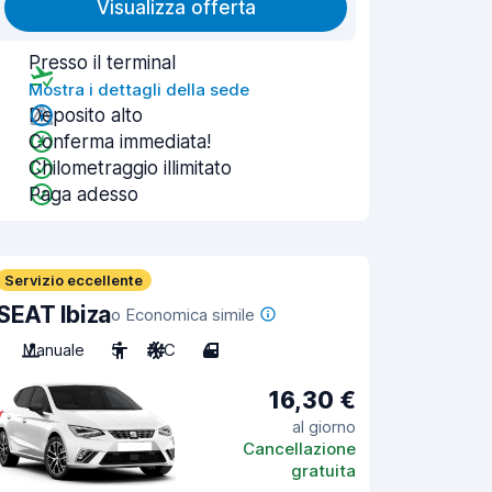
Visualizza offerta
Presso il terminal
Mostra i dettagli della sede
Deposito alto
Conferma immediata!
Chilometraggio illimitato
Paga adesso
Servizio eccellente
SEAT Ibiza
o Economica simile
Manuale
5
A/C
4
16,30 €
al giorno
Cancellazione
gratuita