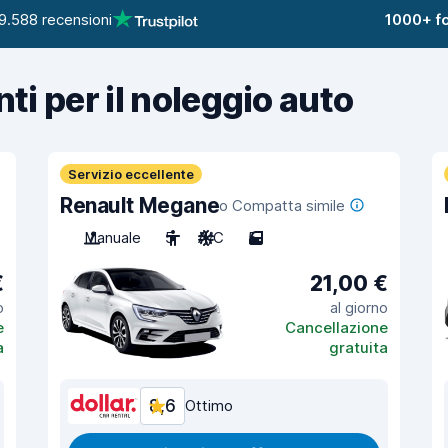
9.588 recensioni
1000+ fo
nti per il noleggio auto
Servizio eccellente
Renault Megane
o Compatta simile
Manuale
5
A/C
5
€
21,00 €
o
al giorno
e
Cancellazione
a
gratuita
8,6
Ottimo