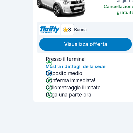
al giorn
Cancellazion
gratuit
8,3
Buona
Visualizza offerta
Presso il terminal
Mostra i dettagli della sede
Deposito medio
Conferma immediata!
Chilometraggio illimitato
Paga una parte ora