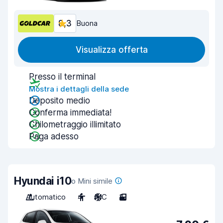
8,3
Buona
Visualizza offerta
Presso il terminal
Mostra i dettagli della sede
Deposito medio
Conferma immediata!
Chilometraggio illimitato
Paga adesso
Hyundai i10
o Mini simile
Automatico
4
A/C
3