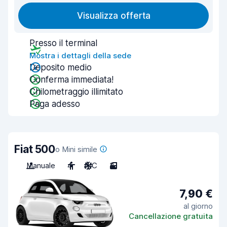
Visualizza offerta
Presso il terminal
Mostra i dettagli della sede
Deposito medio
Conferma immediata!
Chilometraggio illimitato
Paga adesso
Fiat 500
o Mini simile
Manuale
4
A/C
3
7,90 €
al giorno
Cancellazione gratuita