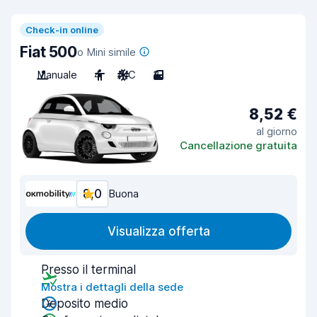
Check-in online
Fiat 500
o Mini simile
Manuale
4
A/C
3
8,52 €
al giorno
Cancellazione gratuita
8,0
Buona
Visualizza offerta
Presso il terminal
Mostra i dettagli della sede
Deposito medio