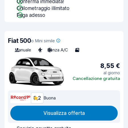
Conferma immediata!
Chilometraggio illimitato
Paga adesso
Fiat 500
o Mini simile
Manuale
4
Senza A/C
3
8,55 €
al giorno
Cancellazione gratuita
8,2
Buona
Visualizza offerta