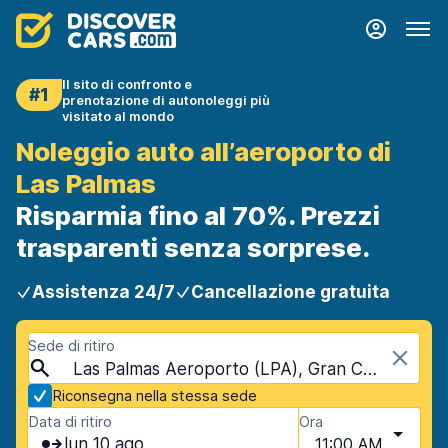
Il sito di confronto e
#1
prenotazione di autonoleggi più
visitato al mondo
Noleggio auto all’aeroporto di
Las Palmas
Risparmia fino al 70%. Prezzi
trasparenti senza sorprese.
Assistenza 24/7
Cancellazione gratuita
Sede di ritiro
Las Palmas Aeroporto (LPA), Gran Canaria, Spagna - Isole Canarie
Riconsegna nella stessa sede
Data di ritiro
Ora
lun 10 ago
11:00 AM