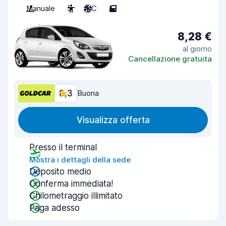
Manuale
5
A/C
5
8,28 €
al giorno
Cancellazione gratuita
8,3
Buona
Visualizza offerta
Presso il terminal
Mostra i dettagli della sede
Deposito medio
Conferma immediata!
Chilometraggio illimitato
Paga adesso