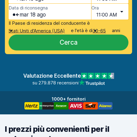
Data di riconsegna
Ora
mar 18 ago
11:00 AM
Il Paese di residenza del conducente è
e l'età è di
anni
Stati Uniti d'America (USA)
30-65
Cerca
Valutazione Eccellente
su 279.878 recensioni
1000+ fornitori
I prezzi più convenienti per il