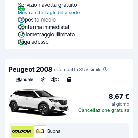
Servizio navetta gratuito
Mostra i dettagli della sede
Deposito medio
Conferma immediata!
Chilometraggio illimitato
Paga adesso
Peugeot 2008
o Compatta SUV simile
Manuale
5
A/C
5
8,67 €
al giorno
Cancellazione gratuita
8,3
Buona