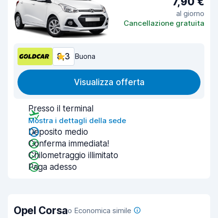
7,90 €
al giorno
Cancellazione gratuita
8,3
Buona
Visualizza offerta
Presso il terminal
Mostra i dettagli della sede
Deposito medio
Conferma immediata!
Chilometraggio illimitato
Paga adesso
Opel Corsa
o Economica simile