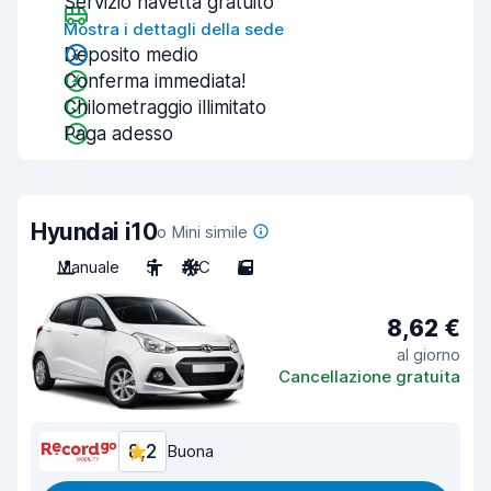
Servizio navetta gratuito
Mostra i dettagli della sede
Deposito medio
Conferma immediata!
Chilometraggio illimitato
Paga adesso
Hyundai i10
o Mini simile
Manuale
5
A/C
5
8,62 €
al giorno
Cancellazione gratuita
8,2
Buona