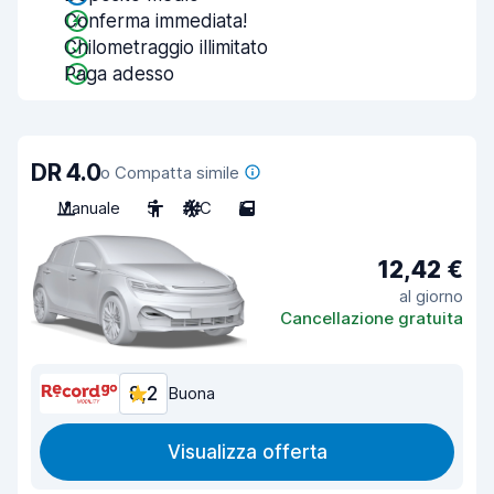
Conferma immediata!
Chilometraggio illimitato
Paga adesso
DR 4.0
o Compatta simile
Manuale
5
A/C
5
12,42 €
al giorno
Cancellazione gratuita
8,2
Buona
Visualizza offerta