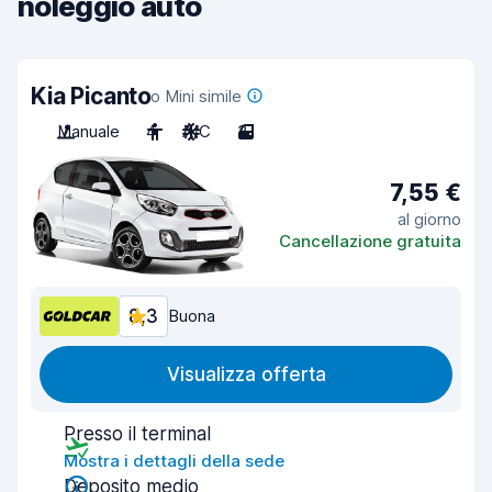
noleggio auto
Kia Picanto
o Mini simile
Manuale
4
A/C
3
7,55 €
al giorno
Cancellazione gratuita
8,3
Buona
Visualizza offerta
Presso il terminal
Mostra i dettagli della sede
Deposito medio