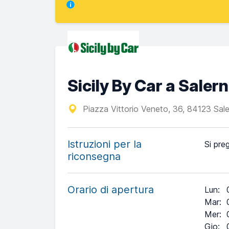
Sicily By Car a Salern
Piazza Vittorio Veneto, 36, 84123 Sal
Istruzioni per la
Si preg
riconsegna
Orario di apertura
Lun
:
Mar
:
Mer
:
Gio
: