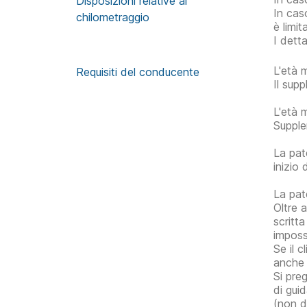
Disposizioni relative al
In cas
chilometraggio
è limi
I detta
L'età 
Requisiti del conducente
Il sup
L'età 
Supple
La pat
inizio 
La pat
Oltre 
scritta
imposs
Se il 
anche 
Si pre
di gui
(non di