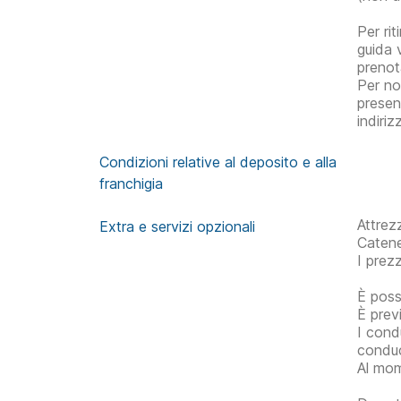
Per rit
guida 
prenot
Per no
presen
indiriz
Condizioni relative al deposito e alla
franchigia
Attrez
Extra e servizi opzionali
Catene
I prezz
È poss
È prev
I cond
conduc
Al mom