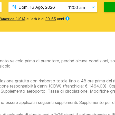
11:00 am
 d'America (USA)
e l'età è di
30-65
anni
inato veicolo prima di prenotare, perché alcune condizioni, so
eicolo.
lazione gratuita con rimborso totale fino a 48 ore prima del rit
zione responsabilità danni (CDW)
(franchigia:
€ 1464.00
)
, Co
 Supplemento aeroporto, Tassa di circolazione, Modifiche gra
o essere applicati i seguenti supplementi: Supplemento per do
 di noleggio di durata pari a 1–26 giorni, il chilometraggio è ill