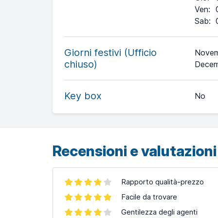
Ven
:
Sab
:
Giorni festivi (Ufficio
Novem
+
chiuso)
Decem
−
Key box
No
Leaflet
| ©
OpenStreetMap
contributors ©
CARTO
Recensioni e valutazioni 
Rapporto qualità-prezzo
Facile da trovare
Gentilezza degli agenti