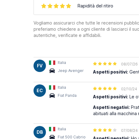
Rapidità del ritiro
Vogliamo assicurarci che tutte le recensioni pubblic
preferiamo chiedere a ogni cliente di lasciarci il 
autentiche, verificate e affidabili.
Italia
08/07/26
FV
Jeep Avenger
Aspetti positivi:
Gent
Italia
02/10/24
EC
Fiat Panda
Aspetti positivi:
Le ot
Aspetti negativi:
Prat
abituati alla macchina
Italia
07/08/24
DB
Fiat 500 Cabrio
Aspetti negativi:
Ho a