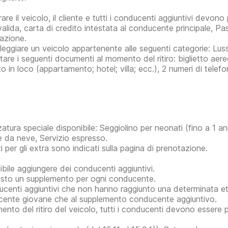
irare il veicolo, il cliente e tutti i conducenti aggiuntivi devo
valida, carta di credito intestata al conducente principale, Pa
azione.
leggiare un veicolo appartenente alle seguenti categorie: Lus
tare i seguenti documenti al momento del ritiro: biglietto aere
zo in loco (appartamento; hotel; villa; ecc.), 2 numeri di telefo
zatura speciale disponibile: Seggiolino per neonati (fino a 1 a
 da neve, Servizio espresso.
i per gli extra sono indicati sulla pagina di prenotazione.
ibile aggiungere dei conducenti aggiuntivi.
isto un supplemento per ogni conducente.
ucenti aggiuntivi che non hanno raggiunto una determinata e
ente giovane che al supplemento conducente aggiuntivo.
ento del ritiro del veicolo, tutti i conducenti devono essere p