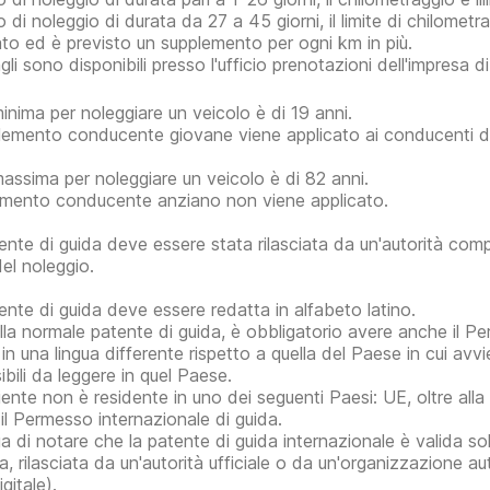
o di noleggio di durata da 27 a 45 giorni, il limite di chilomet
tato ed è previsto un supplemento per ogni km in più.
gli sono disponibili presso l'ufficio prenotazioni dell'impresa d
minima per noleggiare un veicolo è di 19 anni.
plemento conducente giovane viene applicato ai conducenti di 
massima per noleggiare un veicolo è di 82 anni.
mento conducente anziano non viene applicato.
ente di guida deve essere stata rilasciata da un'autorità com
del noleggio.
ente di guida deve essere redatta in alfabeto latino.
alla normale patente di guida, è obbligatorio avere anche il P
 in una lingua differente rispetto a quella del Paese in cui avvi
ibili da leggere in quel Paese.
cliente non è residente in uno dei seguenti Paesi: UE, oltre all
il Permesso internazionale di guida.
ga di notare che la patente di guida internazionale è valida
da, rilasciata da un'autorità ufficiale o da un'organizzazione 
gitale).