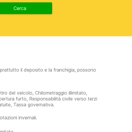
Cerca
prattutto il deposito e la franchigia, possono
iro del veicolo, Chilometraggio illimitato,
pertura furto, Responsabilità civile verso terzi
tuite, Tassa governativa.
tazioni invernali.
imitato.