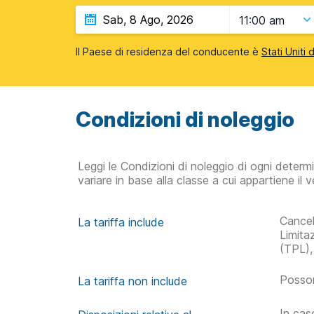
11:00 am
Il Paese di residenza del conducente è
Stati Uniti
Condizioni di noleggio
Leggi le Condizioni di noleggio di ogni determ
variare in base alla classe a cui appartiene il v
Cancel
La tariffa include
Limita
(TPL),
Posson
La tariffa non include
In caso