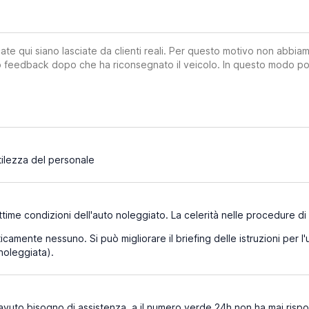
ate qui siano lasciate da clienti reali. Per questo motivo non abbia
suo feedback dopo che ha riconsegnato il veicolo. In questo modo po
ilezza del personale
time condizioni dell'auto noleggiato. La celerità nelle procedure di r
icamente nessuno. Si può migliorare il briefing delle istruzioni per l
 noleggiata).
vuto bisogno di assistenza .a il numero verde 24h non ha mai rispost