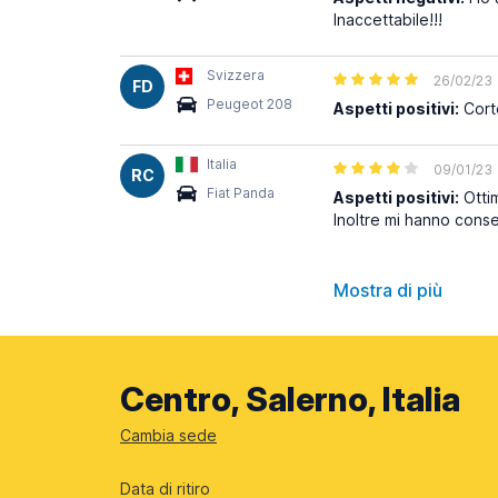
Inaccettabile!!!
Svizzera
26/02/23
FD
Peugeot 208
Aspetti positivi:
Corte
Italia
09/01/23
RC
Fiat Panda
Aspetti positivi:
Ottim
Inoltre mi hanno conse
Mostra di più
Centro, Salerno, Italia
Cambia sede
Data di ritiro