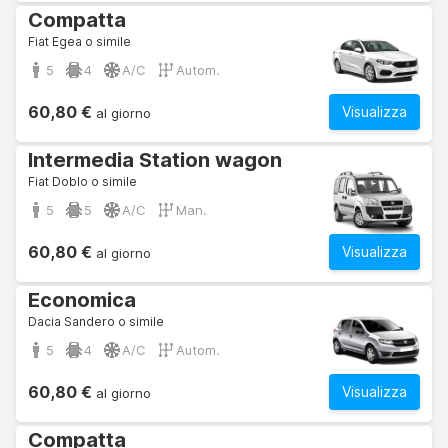
Compatta
Fiat Egea o simile
5
4
A/C
Autom.
60,80 €
Visualizza
al giorno
Intermedia Station wagon
Fiat Doblo o simile
5
5
A/C
Man.
60,80 €
Visualizza
al giorno
Economica
Dacia Sandero o simile
5
4
A/C
Autom.
60,80 €
Visualizza
al giorno
Compatta