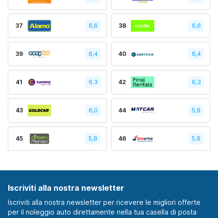
37
6,6
38
6,6
39
6,4
40
6,4
41
6.3
42
6,3
43
6,0
44
5,9
45
5,8
46
5,8
Iscriviti alla nostra newsletter
Iscriviti alla nostra newsletter per ricevere le migliori offerte
per il noleggio auto direttamente nella tua casella di posta