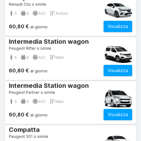
Renault Clio o simile
5
4
A/C
Autom.
60,80 €
Visualizza
al giorno
Intermedia Station wagon
Peugeot Rifter o simile
5
4
A/C
Man.
60,80 €
Visualizza
al giorno
Intermedia Station wagon
Peugeot Partner o simile
5
5
A/C
Man.
60,80 €
Visualizza
al giorno
Compatta
Peugeot 301 o simile