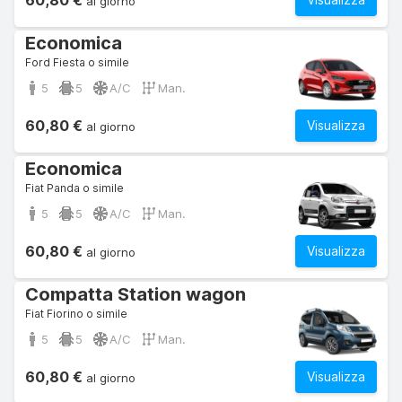
60,80 €
al giorno
Economica
Ford Fiesta o simile
5
5
A/C
Man.
60,80 €
Visualizza
al giorno
Economica
Fiat Panda o simile
5
5
A/C
Man.
60,80 €
Visualizza
al giorno
Compatta Station wagon
Fiat Fiorino o simile
5
5
A/C
Man.
60,80 €
Visualizza
al giorno