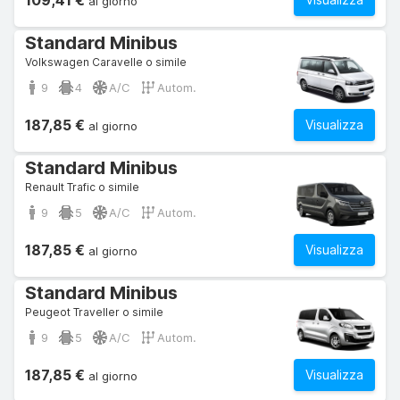
109,41 €
al giorno
Standard Minibus
Volkswagen Caravelle o simile
9
4
A/C
Autom.
187,85 €
Visualizza
al giorno
Standard Minibus
Renault Trafic o simile
9
5
A/C
Autom.
187,85 €
Visualizza
al giorno
Standard Minibus
Peugeot Traveller o simile
9
5
A/C
Autom.
187,85 €
Visualizza
al giorno