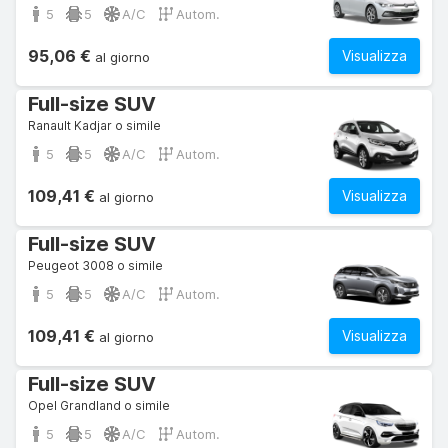
5
5
A/C
Autom.
95,06 €
Visualizza
al giorno
Full-size SUV
Ranault Kadjar o simile
5
5
A/C
Autom.
109,41 €
Visualizza
al giorno
Full-size SUV
Peugeot 3008 o simile
5
5
A/C
Autom.
109,41 €
Visualizza
al giorno
Full-size SUV
Opel Grandland o simile
5
5
A/C
Autom.