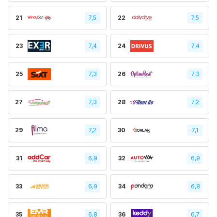
21
7,5
22
7,5
23
7,4
24
7,4
25
7,3
26
7,3
27
7,3
28
7,2
29
7,2
30
7,1
31
6,9
32
6,9
33
6,9
34
6,8
35
6,8
36
6,7