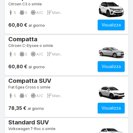
Citroen C3 o simile
5
5
A/C
Man.
60,80 €
Visualizza
al giorno
Compatta
Citroen C-Elysee o simile
5
5
A/C
Man.
60,80 €
Visualizza
al giorno
Compatta SUV
Fiat Egea Cross o simile
5
5
A/C
Man.
78,35 €
Visualizza
al giorno
Standard SUV
Volkswagen T-Roc o simile