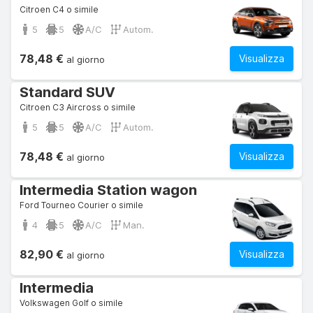
Citroen C4 o simile
5
5
A/C
Autom.
78,48 €
Visualizza
al giorno
Standard SUV
Citroen C3 Aircross o simile
5
5
A/C
Autom.
78,48 €
Visualizza
al giorno
Intermedia Station wagon
Ford Tourneo Courier o simile
4
5
A/C
Man.
82,90 €
Visualizza
al giorno
Intermedia
Volkswagen Golf o simile