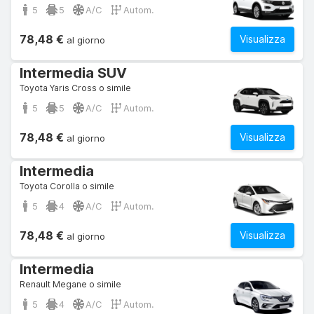
5
5
A/C
Autom.
78,48 €
Visualizza
al giorno
Intermedia SUV
Toyota Yaris Cross o simile
5
5
A/C
Autom.
78,48 €
Visualizza
al giorno
Intermedia
Toyota Corolla o simile
5
4
A/C
Autom.
78,48 €
Visualizza
al giorno
Intermedia
Renault Megane o simile
5
4
A/C
Autom.