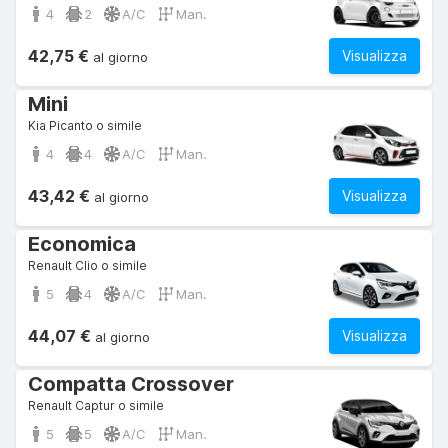
4
2
A/C
Man.
42,75 €
Visualizza
al giorno
Mini
Kia Picanto o simile
4
4
A/C
Man.
43,42 €
Visualizza
al giorno
Economica
Renault Clio o simile
5
4
A/C
Man.
44,07 €
Visualizza
al giorno
Compatta Crossover
Renault Captur o simile
5
5
A/C
Man.