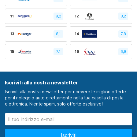
11
8,2
12
8,2
13
8,1
14
7,8
15
7.1
16
6,8
Iscriviti alla nostra newsletter
Iscriviti alla nostra newsletter per ricevere le migliori offerte
per il noleggio auto direttamente nella tua casella di posta
elettronica. Niente spam, solo offerte esclusive!
Iscriviti