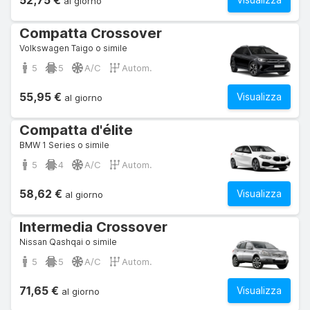
52,75 €
al giorno
Compatta Crossover
Volkswagen Taigo o simile
5
5
A/C
Autom.
55,95 €
Visualizza
al giorno
Compatta d'élite
BMW 1 Series o simile
5
4
A/C
Autom.
58,62 €
Visualizza
al giorno
Intermedia Crossover
Nissan Qashqai o simile
5
5
A/C
Autom.
71,65 €
Visualizza
al giorno