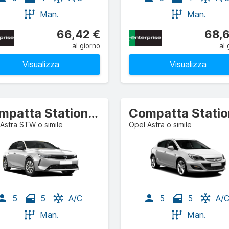
Man.
Man.
66,42 €
68,6
al giorno
al 
Visualizza
Visualizza
Compatta Station wagon
Astra STW o simile
Opel Astra o simile
5
5
A/C
5
5
A/
Man.
Man.