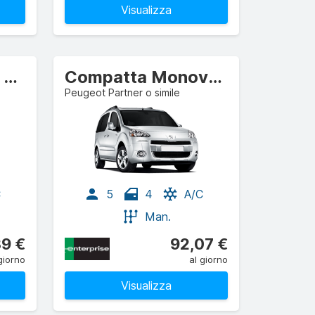
Visualizza
Compatta d'élite SUV
Compatta Monovolume
Peugeot Partner o simile
C
5
4
A/C
Man.
39 €
92,07 €
giorno
al giorno
Visualizza