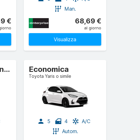
Man.
9 €
68,69 €
giorno
al giorno
Visualizza
Compatta Station wagon
Economica
Toyota Yaris o simile
C
5
4
A/C
Autom.