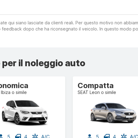
ate qui siano lasciate da clienti reali. Per questo motivo non abbia
suo feedback dopo che ha riconsegnato il veicolo. In questo modo po
 per il noleggio auto
onomica
Compatta
Ibiza o simile
SEAT Leon o simile
5
4
A/C
5
4
A/