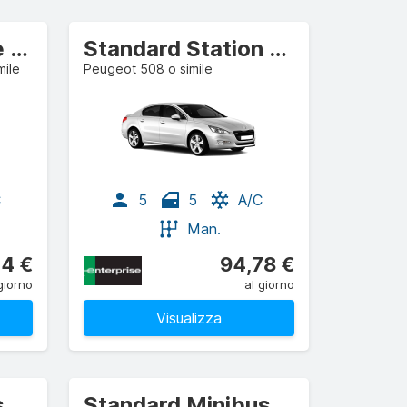
Full-size Furgone commerciale/autocarro
Standard Station wagon
mile
Peugeot 508 o simile
C
5
5
A/C
Man.
4 €
94,78 €
giorno
al giorno
Visualizza
s
Standard Minibus