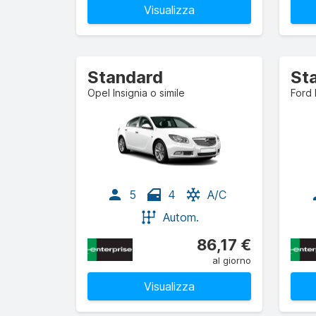
Visualizza
Standard
St
Opel Insignia o simile
Ford 
5
4
A/C
Autom.
86,17 €
al giorno
Visualizza