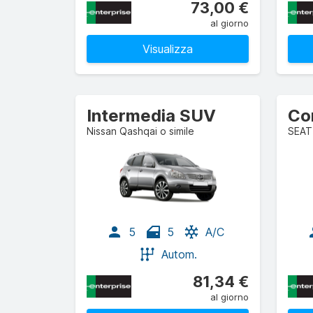
73,00 €
al giorno
Visualizza
Intermedia SUV
Co
Nissan Qashqai o simile
SEAT 
5
5
A/C
Autom.
81,34 €
al giorno