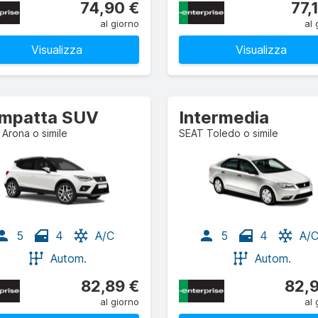
74,90 €
77,
al giorno
al 
Visualizza
Visualizza
mpatta SUV
Intermedia
Arona o simile
SEAT Toledo o simile
5
4
A/C
5
4
A/
Autom.
Autom.
82,89 €
82,
al giorno
al 