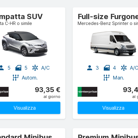
mpatta SUV
a C-HR o simile
Mercedes-Benz Sprinter o si
5
5
A/C
3
4
A/
Autom.
Man.
93,35 €
93,4
al giorno
al 
Visualizza
Visualizza
andard Minibus
Premium Minibu