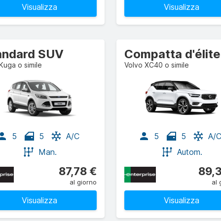
Visualizza
Visualizza
andard SUV
Kuga o simile
Volvo XC40 o simile
5
5
A/C
5
5
A/
Man.
Autom.
87,78 €
89,
al giorno
al 
Visualizza
Visualizza