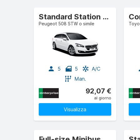
Standard Station wagon
Co
Peugeot 508 STW o simile
Toyot
5
5
A/C
Man.
92,07 €
al giorno
Visualizza
Full-size Minibus
St