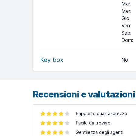
Mar
:
Mer
:
Gio
:
Ven
:
Sab
:
+
Dom
:
−
Key box
No
Leaflet
| ©
OpenStreetMap
contributors ©
CARTO
Recensioni e valutazioni 
Rapporto qualità-prezzo
Facile da trovare
Gentilezza degli agenti