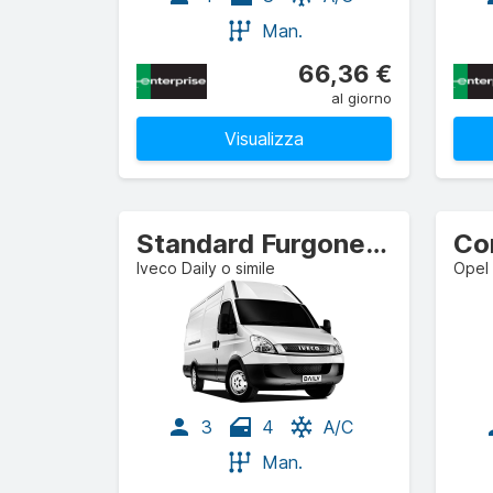
Man.
66,36 €
al giorno
Visualizza
Standard Furgone commerciale/autocarro
Iveco Daily o simile
Opel 
3
4
A/C
Man.