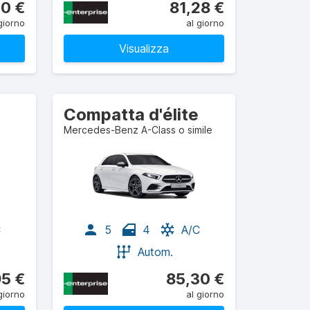
10 €
81,28 €
giorno
al giorno
Visualizza
Compatta d'élite
Mercedes-Benz A-Class o simile
C
5
4
A/C
Autom.
95 €
85,30 €
giorno
al giorno