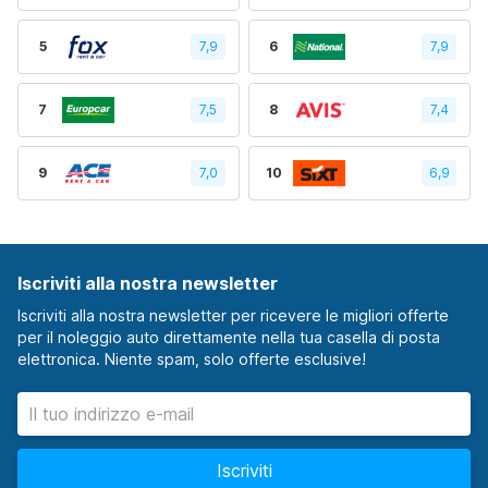
5
7,9
6
7,9
7
7,5
8
7,4
9
7,0
10
6,9
Iscriviti alla nostra newsletter
Iscriviti alla nostra newsletter per ricevere le migliori offerte
per il noleggio auto direttamente nella tua casella di posta
elettronica. Niente spam, solo offerte esclusive!
Iscriviti