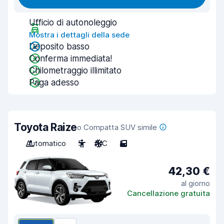
Ufficio di autonoleggio
Mostra i dettagli della sede
Deposito basso
Conferma immediata!
Chilometraggio illimitato
Paga adesso
Toyota Raize
o Compatta SUV simile
Automatico
5
A/C
5
42,30 €
al giorno
Cancellazione gratuita