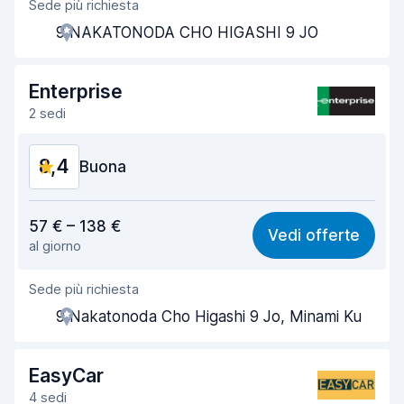
Sede più richiesta
Gentilezza degli agenti
8,7
9 NAKATONODA CHO HIGASHI 9 JO
Rapidità del ritiro
7,8
Rapidità della riconsegna
8,4
Enterprise
2 sedi
Pulizia del veicolo
9,4
8,4
Condizioni dell'auto
Buona
9,3
Rapporto qualità-prezzo
8,3
57 € – 138 €
Vedi offerte
al giorno
Facile da trovare
8,2
Sede più richiesta
Gentilezza degli agenti
8,5
9 Nakatonoda Cho Higashi 9 Jo, Minami Ku
Rapidità del ritiro
8,0
Rapidità della riconsegna
8,2
EasyCar
4 sedi