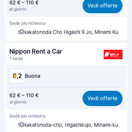
62 € – 110 €
Vedi offerte
al giorno
Facile da trovare
8,2
Sede più richiesta
Gentilezza degli agenti
8,2
9 Nakatonoda Cho Higashi 9 Jo, Minami Ku
Rapidità del ritiro
8,0
Rapidità della riconsegna
8,2
Nippon Rent a Car
1 sede
Pulizia del veicolo
8,2
8,2
Condizioni dell'auto
Buona
8,4
Rapporto qualità-prezzo
8,2
62 € – 110 €
Vedi offerte
al giorno
Facile da trovare
8,2
Sede più richiesta
Gentilezza degli agenti
8,2
9 Nakatonoda-cho, Higashikujo, Minami-ku
Rapidità del ritiro
8,0