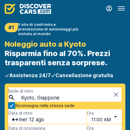
Il sito di confronto e
#1
prenotazione di autonoleggi più
visitato al mondo
Noleggio auto a Kyoto
Risparmia fino al 70%. Prezzi
trasparenti senza sorprese.
Assistenza 24/7
Cancellazione gratuita
Sede di ritiro
Kyoto, Giappone
Riconsegna nella stessa sede
Data di ritiro
Ora
mer 12 ago
11:00 AM
Data di riconsegna
Ora