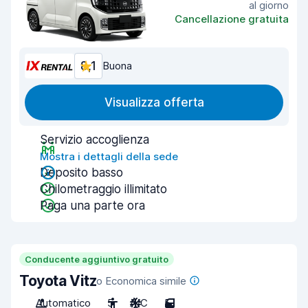
al giorno
Cancellazione gratuita
8,1
Buona
Visualizza offerta
Servizio accoglienza
Mostra i dettagli della sede
Deposito basso
Chilometraggio illimitato
Paga una parte ora
Conducente aggiuntivo gratuito
Toyota Vitz
o Economica simile
Automatico
5
A/C
5