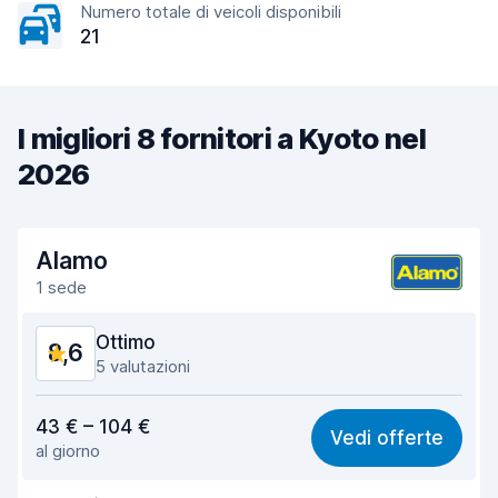
Numero totale di veicoli disponibili
21
I migliori 8 fornitori a Kyoto nel
2026
Alamo
1 sede
Ottimo
8,6
5 valutazioni
Rapporto qualità-prezzo
8,5
43 € – 104 €
Vedi offerte
al giorno
Facile da trovare
8,1