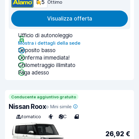
8,5
Ottimo
Visualizza offerta
Ufficio di autonoleggio
Mostra i dettagli della sede
Deposito basso
Conferma immediata!
Chilometraggio illimitato
Paga adesso
Conducente aggiuntivo gratuito
Nissan Roox
o Mini simile
Automatico
4
A/C
4
26,92 €