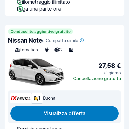
Chilometraggio illimitato
Paga una parte ora
Conducente aggiuntivo gratuito
Nissan Note
o Compatta simile
Automatico
5
A/C
5
27,58 €
al giorno
Cancellazione gratuita
8,1
Buona
Visualizza offerta