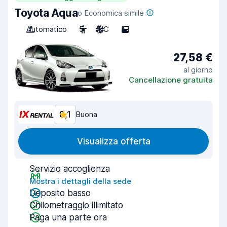
Toyota Aqua
o Economica simile
Automatico
5
A/C
5
27,58 €
al giorno
Cancellazione gratuita
8,1
Buona
Visualizza offerta
Servizio accoglienza
Mostra i dettagli della sede
Deposito basso
Chilometraggio illimitato
Paga una parte ora