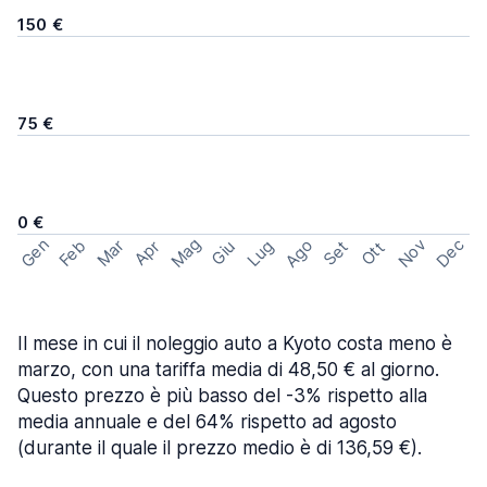
150 €
75 €
0 €
Mag
Gen
Ago
Nov
Dec
Feb
Mar
Lug
Apr
Set
Giu
Ott
Il mese in cui il noleggio auto a Kyoto costa meno è
marzo, con una tariffa media di 48,50 € al giorno.
Questo prezzo è più basso del -3% rispetto alla
media annuale e del 64% rispetto ad agosto
(durante il quale il prezzo medio è di 136,59 €).