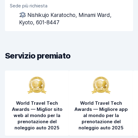
Sede più richiesta
Gentilezza degli agenti
7,2
23 Nishikujo Karatocho, Minami Ward,
Rapidità del ritiro
8,0
Kyoto, 601-8447
Rapidità della riconsegna
8,2
Pulizia del veicolo
7,7
Servizio premiato
Condizioni dell'auto
7,5
World Travel Tech
World Travel Tech
Awards — Miglior sito
Awards — Migliore app
web al mondo per la
al mondo per la
prenotazione del
prenotazione del
noleggio auto 2025
noleggio auto 2025