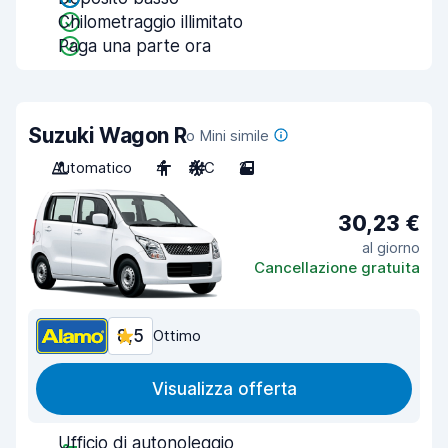
Chilometraggio illimitato
Paga una parte ora
Suzuki Wagon R
o Mini simile
Automatico
4
A/C
2
30,23 €
al giorno
Cancellazione gratuita
8,5
Ottimo
Visualizza offerta
Ufficio di autonoleggio