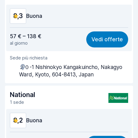
Pulizia del veicolo
8,8
8,3
Condizioni dell'auto
Buona
8,8
Rapporto qualità-prezzo
8,5
57 € – 138 €
Vedi offerte
al giorno
Facile da trovare
8,2
Sede più richiesta
Gentilezza degli agenti
8,6
２０-1 Nishinokyo Kangakuincho, Nakagyo
Rapidità del ritiro
8,0
Ward, Kyoto, 604-8413, Japan
Rapidità della riconsegna
8,2
National
Pulizia del veicolo
8,4
1 sede
Condizioni dell'auto
8,5
8,2
Buona
Rapporto qualità-prezzo
8,1