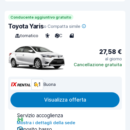
Conducente aggiuntivo gratuito
Toyota Yaris
o Compatta simile
Automatico
5
A/C
4
27,58 €
al giorno
Cancellazione gratuita
8,1
Buona
Visualizza offerta
Servizio accoglienza
Mostra i dettagli della sede
Deposito basso