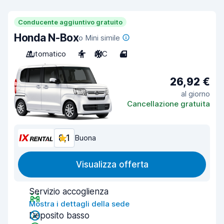
Conducente aggiuntivo gratuito
Honda N-Box
o Mini simile
Automatico
4
A/C
4
26,92 €
al giorno
Cancellazione gratuita
8,1
Buona
Visualizza offerta
Servizio accoglienza
Mostra i dettagli della sede
Deposito basso