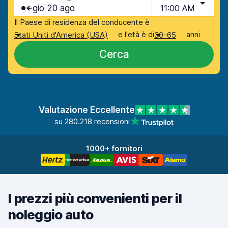
gio 20 ago
11:00 AM
Il Paese di residenza del conducente è
e l'età è di
anni
Stati Uniti d'America (USA)
30-65
Cerca
Valutazione Eccellente
su 280.218 recensioni
1000+ fornitori
I prezzi più convenienti per il
noleggio auto