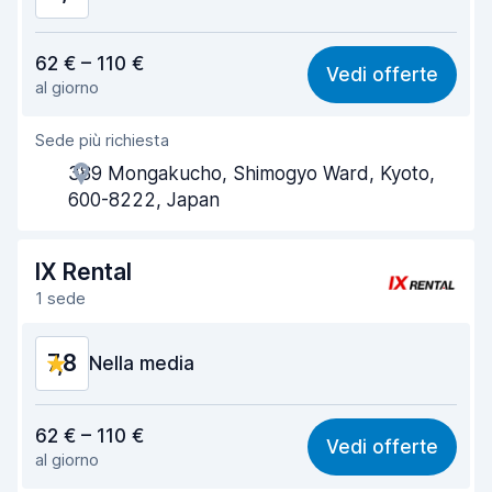
Rapporto qualità-prezzo
8,0
62 € – 110 €
Vedi offerte
al giorno
Facile da trovare
8,2
Sede più richiesta
Gentilezza degli agenti
8,2
389 Mongakucho, Shimogyo Ward, Kyoto,
Rapidità del ritiro
8,0
600-8222, Japan
Rapidità della riconsegna
8,2
IX Rental
Pulizia del veicolo
8,2
1 sede
Condizioni dell'auto
8,3
7,8
Nella media
Rapporto qualità-prezzo
7,6
62 € – 110 €
Vedi offerte
al giorno
Facile da trovare
8,2