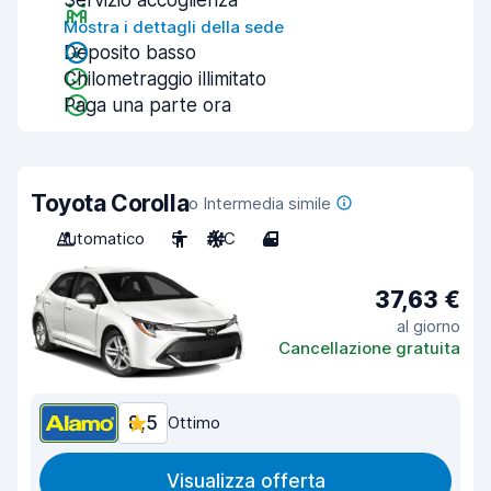
Servizio accoglienza
Mostra i dettagli della sede
Deposito basso
Chilometraggio illimitato
Paga una parte ora
Toyota Corolla
o Intermedia simile
Automatico
5
A/C
4
37,63 €
al giorno
Cancellazione gratuita
8,5
Ottimo
Visualizza offerta