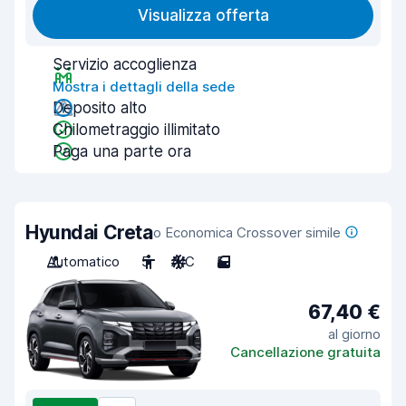
Visualizza offerta
Servizio accoglienza
Mostra i dettagli della sede
Deposito alto
Chilometraggio illimitato
Paga una parte ora
Hyundai Creta
o Economica Crossover simile
Automatico
5
A/C
5
67,40 €
al giorno
Cancellazione gratuita