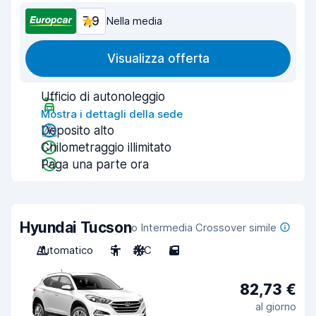
7,9
Nella media
Visualizza offerta
Ufficio di autonoleggio
Mostra i dettagli della sede
Deposito alto
Chilometraggio illimitato
Paga una parte ora
Hyundai Tucson
o Intermedia Crossover simile
Automatico
5
A/C
5
82,73 €
al giorno