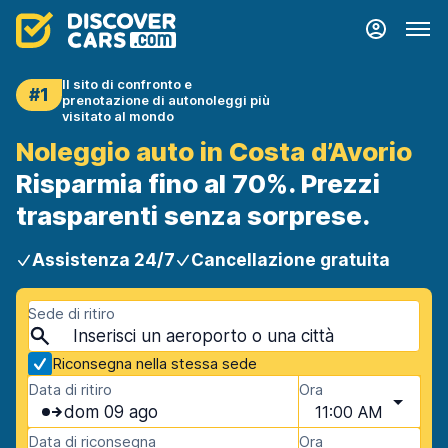
Il sito di confronto e
#1
prenotazione di autonoleggi più
visitato al mondo
Noleggio auto in Costa d’Avorio
Risparmia fino al 70%. Prezzi
trasparenti senza sorprese.
Assistenza 24/7
Cancellazione gratuita
Sede di ritiro
Riconsegna nella stessa sede
Data di ritiro
Ora
dom 09 ago
11:00 AM
Data di riconsegna
Ora