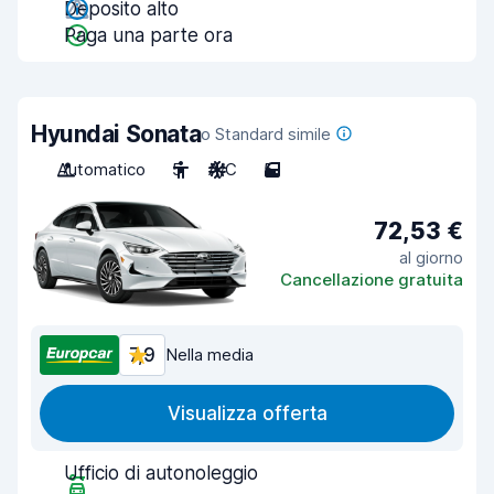
Deposito alto
Paga una parte ora
Hyundai Sonata
o Standard simile
Automatico
5
A/C
5
72,53 €
al giorno
Cancellazione gratuita
7,9
Nella media
Visualizza offerta
Ufficio di autonoleggio