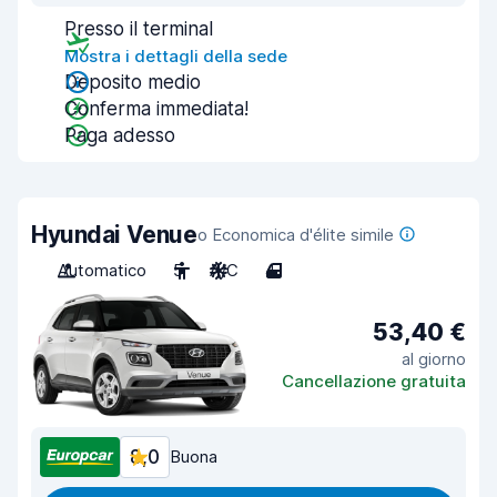
Presso il terminal
Mostra i dettagli della sede
Deposito medio
Conferma immediata!
Paga adesso
Hyundai Venue
o Economica d'élite simile
Automatico
5
A/C
4
53,40 €
al giorno
Cancellazione gratuita
8,0
Buona