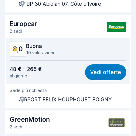
07 BP 30 Abidjan 07, Côte d’Ivoire
Rapidità del ritiro
8,0
Rapidità della riconsegna
8,2
Europcar
2 sedi
Pulizia del veicolo
8,1
Buona
8,0
Condizioni dell'auto
8,3
10 valutazioni
Rapporto qualità-prezzo
7,8
48 € – 265 €
Vedi offerte
al giorno
Facile da trovare
7,9
Sede più richiesta
Gentilezza degli agenti
8,0
AIRPORT FELIX HOUPHOUET BOIGNY
Rapidità del ritiro
7,6
Rapidità della riconsegna
8,0
GreenMotion
2 sedi
Pulizia del veicolo
8,2