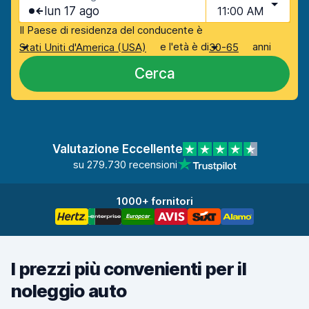
lun 17 ago
11:00 AM
Il Paese di residenza del conducente è
e l'età è di
anni
Stati Uniti d'America (USA)
30-65
Cerca
Valutazione Eccellente
su 279.730 recensioni
1000+ fornitori
I prezzi più convenienti per il
noleggio auto