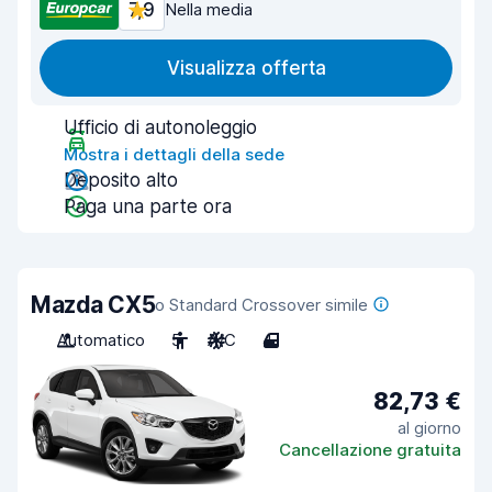
7,9
Nella media
Visualizza offerta
Ufficio di autonoleggio
Mostra i dettagli della sede
Deposito alto
Paga una parte ora
Mazda CX5
o Standard Crossover simile
Automatico
5
A/C
4
82,73 €
al giorno
Cancellazione gratuita