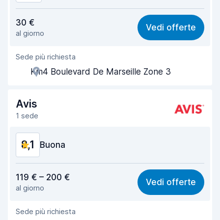
Rapporto qualità-prezzo
8,1
30 €
Vedi offerte
al giorno
Facile da trovare
8,2
Sede più richiesta
Gentilezza degli agenti
8,1
Km4 Boulevard De Marseille Zone 3
Rapidità del ritiro
8,0
Rapidità della riconsegna
8,2
Avis
1 sede
Pulizia del veicolo
8,2
8,1
Condizioni dell'auto
Buona
8,3
Rapporto qualità-prezzo
8,1
119 € – 200 €
Vedi offerte
al giorno
Facile da trovare
8,2
Sede più richiesta
Gentilezza degli agenti
8,2