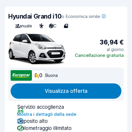
Hyundai Grand i10
o Economica simile
Manuale
5
A/C
4
36,94 €
al giorno
Cancellazione gratuita
8,0
Buona
Visualizza offerta
Servizio accoglienza
Mostra i dettagli della sede
Deposito alto
Chilometraggio illimitato