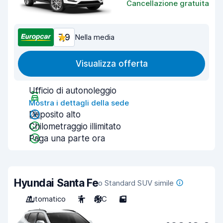
Cancellazione gratuita
7,9
Nella media
Visualizza offerta
Ufficio di autonoleggio
Mostra i dettagli della sede
Deposito alto
Chilometraggio illimitato
Paga una parte ora
Hyundai Santa Fe
o Standard SUV simile
Automatico
7
A/C
5