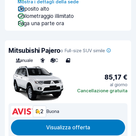
Mostra i dettagli della sede
Deposito alto
Chilometraggio illimitato
Paga una parte ora
Mitsubishi Pajero
o Full-size SUV simile
Manuale
5
A/C
4
85,17 €
al giorno
Cancellazione gratuita
8,2
Buona
Visualizza offerta