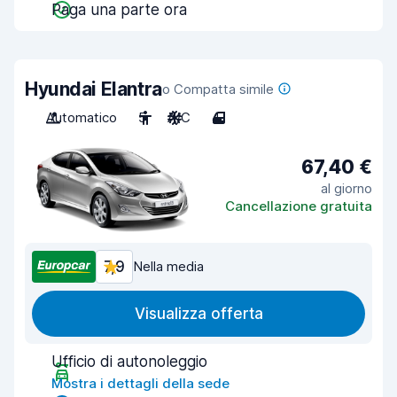
Paga una parte ora
Hyundai Elantra
o Compatta simile
Automatico
5
A/C
4
67,40 €
al giorno
Cancellazione gratuita
7,9
Nella media
Visualizza offerta
Ufficio di autonoleggio
Mostra i dettagli della sede