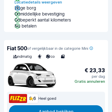
Locatiedetails weergeven
Hoge borg
Onmiddellijke bevestiging
Onbeperkt aantal kilometers
Nu betalen
Fiat 500
of vergelijkbaar in de categorie Mini
Handmatig
4
Airco
3
€ 23,33
per dag
Gratis annuleren
8,6
Heel goed
Aanbod bekijken