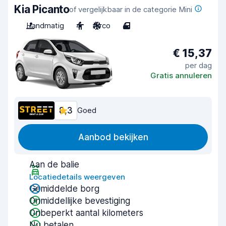
Kia Picanto
of vergelijkbaar in de categorie Mini
Handmatig
4
Airco
4
€ 15,37
per dag
Gratis annuleren
8,3
Goed
Aanbod bekijken
Aan de balie
Locatiedetails weergeven
Gemiddelde borg
Onmiddellijke bevestiging
Onbeperkt aantal kilometers
Nu betalen