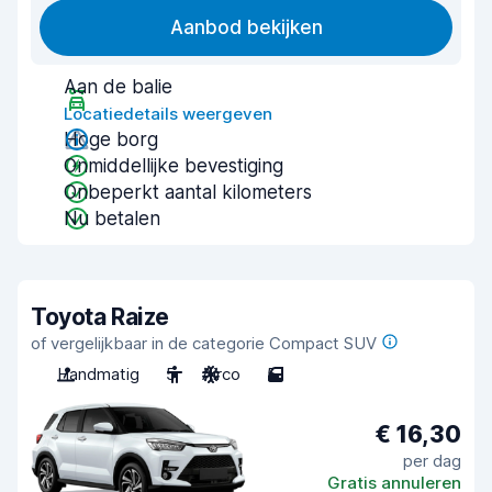
Aanbod bekijken
Aan de balie
Locatiedetails weergeven
Hoge borg
Onmiddellijke bevestiging
Onbeperkt aantal kilometers
Nu betalen
Toyota Raize
of vergelijkbaar in de categorie Compact SUV
Handmatig
5
Airco
5
€ 16,30
per dag
Gratis annuleren