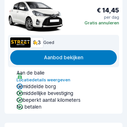
€ 14,45
per dag
Gratis annuleren
8,3
Goed
Aanbod bekijken
Aan de balie
Locatiedetails weergeven
Gemiddelde borg
Onmiddellijke bevestiging
Onbeperkt aantal kilometers
Nu betalen