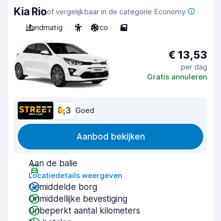
Kia Rio
of vergelijkbaar in de categorie Economy
Handmatig
5
Airco
5
€ 13,53
per dag
Gratis annuleren
8,3
Goed
Aanbod bekijken
Aan de balie
Locatiedetails weergeven
Gemiddelde borg
Onmiddellijke bevestiging
Onbeperkt aantal kilometers