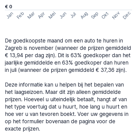
€ 0
Nov
Dec
Feb
Aug
Sep
Mar
Mei
Okt
Jan
Apr
Jun
Jul
De goedkoopste maand om een auto te huren in
Zagreb is november (wanneer de prijzen gemiddeld
€ 13,94 per dag zijn). Dit is 63% goedkoper dan het
jaarlijke gemiddelde en 63% goedkoper dan huren
in juli (wanneer de prijzen gemiddeld € 37,36 zijn).
Deze informatie kan u helpen bij het bepalen van
het laagseizoen. Maar dit zijn alleen gemiddelde
prijzen. Hoeveel u uiteindelijk betaalt, hangt af van
het type voertuig dat u huurt, hoe lang u huurt en
hoe ver u van tevoren boekt. Voer uw gegevens in
op het formulier bovenaan de pagina voor de
exacte prijzen.