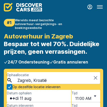
Werelds meest bezochte
#1
autoverhuur-vergelijkings- en
boekingswebsite
Autoverhuur in Zagreb
Bespaar tot wel 70%. Duidelijke
prijzen, geen verrassingen.
24/7 Ondersteuning
Gratis annuleren
Ophaallocatie
Zagreb, Kroatië
Op dezelfde locatie inleveren
Datum ophalen
Tijd
di 11 aug
11:00 AM
Datum inleveren
Tijd