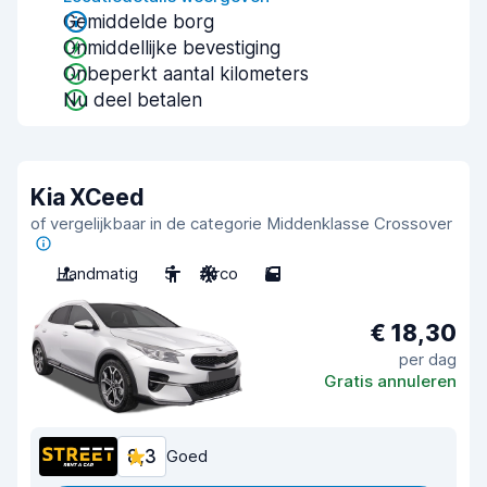
Gemiddelde borg
Onmiddellijke bevestiging
Onbeperkt aantal kilometers
Nu deel betalen
Kia XCeed
of vergelijkbaar in de categorie Middenklasse Crossover
Handmatig
5
Airco
5
€ 18,30
per dag
Gratis annuleren
8,3
Goed