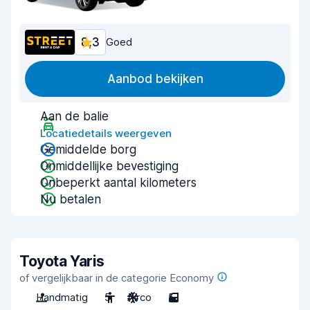
8,3
Goed
Aanbod bekijken
Aan de balie
Locatiedetails weergeven
Gemiddelde borg
Onmiddellijke bevestiging
Onbeperkt aantal kilometers
Nu betalen
Toyota Yaris
of vergelijkbaar in de categorie Economy
Handmatig
5
Airco
5