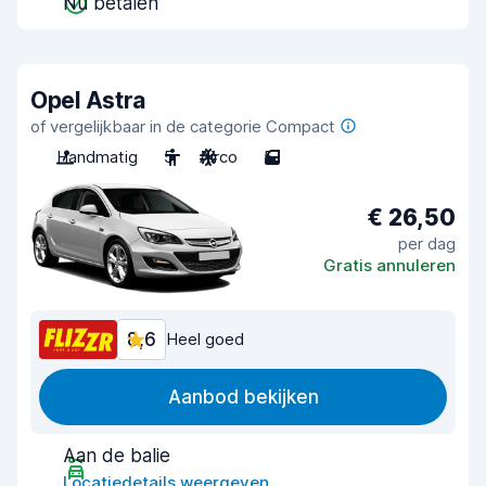
Nu betalen
Opel Astra
of vergelijkbaar in de categorie Compact
Handmatig
5
Airco
5
€ 26,50
per dag
Gratis annuleren
8,6
Heel goed
Aanbod bekijken
Aan de balie
Locatiedetails weergeven