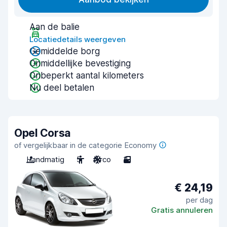
Aan de balie
Locatiedetails weergeven
Gemiddelde borg
Onmiddellijke bevestiging
Onbeperkt aantal kilometers
Nu deel betalen
Opel Corsa
of vergelijkbaar in de categorie Economy
Handmatig
5
Airco
3
€ 24,19
per dag
Gratis annuleren