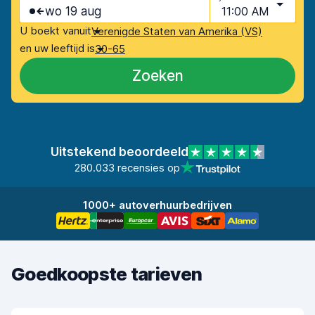
wo 19 aug
11:00 AM
U boekt vanuit
Verenigde Staten van Amerika (VS)
en uw leeftijd is
30-65
Zoeken
Uitstekend beoordeeld
280.033 recensies op
1000+ autoverhuurbedrijven
Goedkoopste tarieven