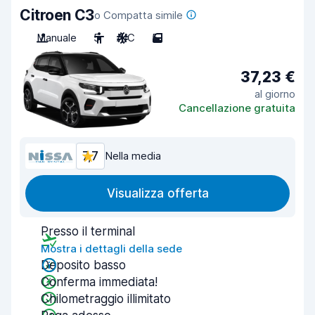
Citroen C3
o Compatta simile
Manuale
5
A/C
5
37,23 €
al giorno
Cancellazione gratuita
7,7
Nella media
Visualizza offerta
Presso il terminal
Mostra i dettagli della sede
Deposito basso
Conferma immediata!
Chilometraggio illimitato