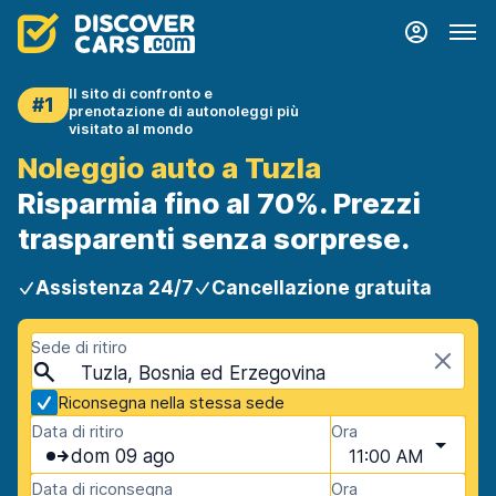
Il sito di confronto e
#1
prenotazione di autonoleggi più
visitato al mondo
Noleggio auto a Tuzla
Risparmia fino al 70%. Prezzi
trasparenti senza sorprese.
Assistenza 24/7
Cancellazione gratuita
Sede di ritiro
Tuzla, Bosnia ed Erzegovina
Riconsegna nella stessa sede
Data di ritiro
Ora
dom 09 ago
11:00 AM
Data di riconsegna
Ora