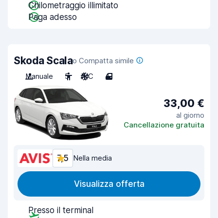
Chilometraggio illimitato
Paga adesso
Skoda Scala
o Compatta simile
Manuale
5
A/C
4
33,00 €
al giorno
Cancellazione gratuita
7,5
Nella media
Visualizza offerta
Presso il terminal