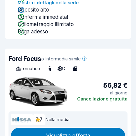
Mostra i dettagli della sede
Deposito alto
Conferma immediata!
Chilometraggio illimitato
Paga adesso
Ford Focus
o Intermedia simile
Automatico
5
A/C
4
56,82 €
al giorno
Cancellazione gratuita
7,7
Nella media
Visualizza offerta