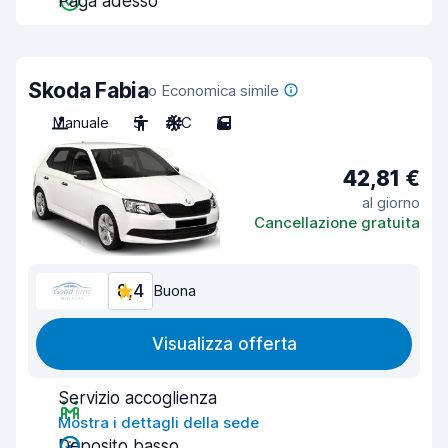
Paga adesso
Skoda Fabia
o Economica simile
Manuale
5
A/C
5
42,81 €
al giorno
Cancellazione gratuita
8,4
Buona
Visualizza offerta
Servizio accoglienza
Mostra i dettagli della sede
Deposito basso