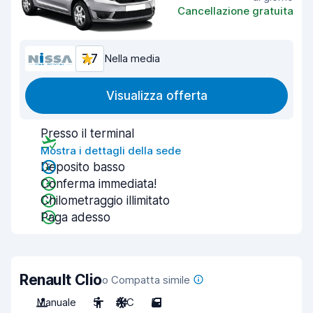
Cancellazione gratuita
7,7
Nella media
Visualizza offerta
Presso il terminal
Mostra i dettagli della sede
Deposito basso
Conferma immediata!
Chilometraggio illimitato
Paga adesso
Renault Clio
o Compatta simile
Manuale
5
A/C
5