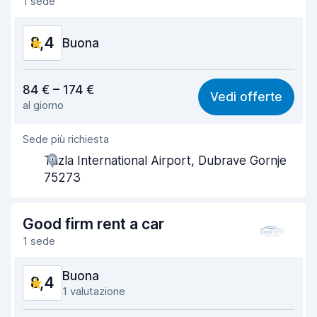
1 sede
Pulizia del veicolo
8,9
8,4
Condizioni dell'auto
Buona
8,0
Rapporto qualità-prezzo
8,5
84 € – 174 €
Vedi offerte
al giorno
Facile da trovare
8,2
Sede più richiesta
Gentilezza degli agenti
8,8
Tuzla International Airport, Dubrave Gornje
Rapidità del ritiro
8,0
75273
Rapidità della riconsegna
8,2
Good firm rent a car
Pulizia del veicolo
8,6
1 sede
Condizioni dell'auto
8,3
Buona
8,4
1 valutazione