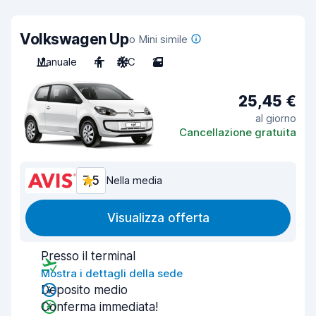
Volkswagen Up
o Mini simile
Manuale
4
A/C
2
25,45 €
al giorno
Cancellazione gratuita
7,5
Nella media
Visualizza offerta
Presso il terminal
Mostra i dettagli della sede
Deposito medio
Conferma immediata!