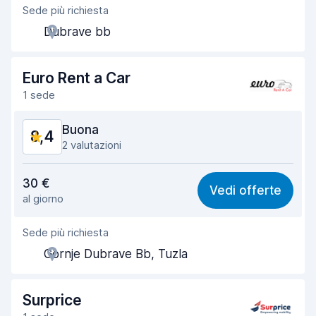
Sede più richiesta
Gentilezza degli agenti
9,3
Dubrave bb
Rapidità del ritiro
9,0
Rapidità della riconsegna
9,1
Euro Rent a Car
1 sede
Pulizia del veicolo
9,4
Buona
8,4
Condizioni dell'auto
9,1
2 valutazioni
Rapporto qualità-prezzo
8,5
30 €
Vedi offerte
al giorno
Facile da trovare
8,2
Sede più richiesta
Gentilezza degli agenti
9,0
Gornje Dubrave Bb, Tuzla
Rapidità del ritiro
7,9
Rapidità della riconsegna
8,1
Surprice