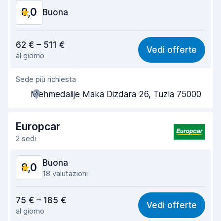
8,0
Condizioni dell'auto
Buona
8,3
Rapporto qualità-prezzo
7,7
62 € – 511 €
Vedi offerte
al giorno
Facile da trovare
8,2
Sede più richiesta
Gentilezza degli agenti
7,9
Mehmedalije Maka Dizdara 26, Tuzla 75000
Rapidità del ritiro
8,0
Rapidità della riconsegna
8,2
Europcar
2 sedi
Pulizia del veicolo
7,9
Buona
8,0
Condizioni dell'auto
7,7
18 valutazioni
Rapporto qualità-prezzo
7,8
75 € – 185 €
Vedi offerte
al giorno
Facile da trovare
8,1