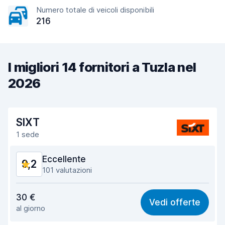
Numero totale di veicoli disponibili
216
I migliori 14 fornitori a Tuzla nel
2026
SIXT
1 sede
Eccellente
9,2
101 valutazioni
Rapporto qualità-prezzo
9,1
30 €
Vedi offerte
al giorno
Facile da trovare
9,7