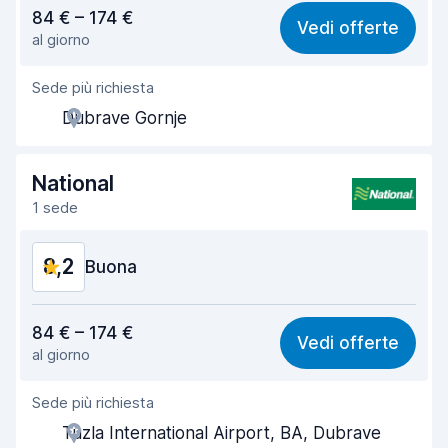
Rapporto qualità-prezzo
8,6
84 € – 174 €
Vedi offerte
al giorno
Facile da trovare
8,2
Sede più richiesta
Gentilezza degli agenti
8,8
Dubrave Gornje
Rapidità del ritiro
8,0
Rapidità della riconsegna
8,2
National
1 sede
Pulizia del veicolo
8,6
8,2
Condizioni dell'auto
Buona
8,4
Rapporto qualità-prezzo
8,1
84 € – 174 €
Vedi offerte
al giorno
Facile da trovare
8,2
Sede più richiesta
Gentilezza degli agenti
8,2
Tuzla International Airport, BA, Dubrave