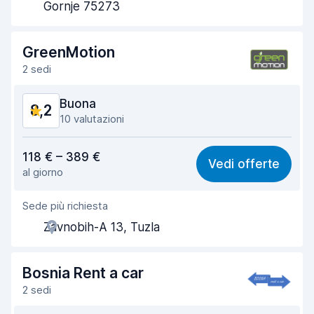
Rapidità del ritiro
8,0
Gornje 75273
Rapidità della riconsegna
8,2
GreenMotion
Pulizia del veicolo
8,2
2 sedi
Condizioni dell'auto
8,3
Buona
8,2
10 valutazioni
Rapporto qualità-prezzo
8,4
118 € – 389 €
Vedi offerte
al giorno
Facile da trovare
7,7
Sede più richiesta
Gentilezza degli agenti
8,8
Zavnobih-A 13, Tuzla
Rapidità del ritiro
7,6
Rapidità della riconsegna
7,8
Bosnia Rent a car
2 sedi
Pulizia del veicolo
8,8