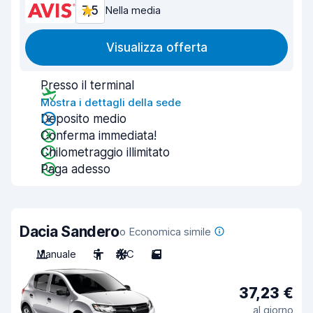
7,5
Nella media
Visualizza offerta
Presso il terminal
Mostra i dettagli della sede
Deposito medio
Conferma immediata!
Chilometraggio illimitato
Paga adesso
Dacia Sandero
o Economica simile
Manuale
5
A/C
5
37,23 €
al giorno