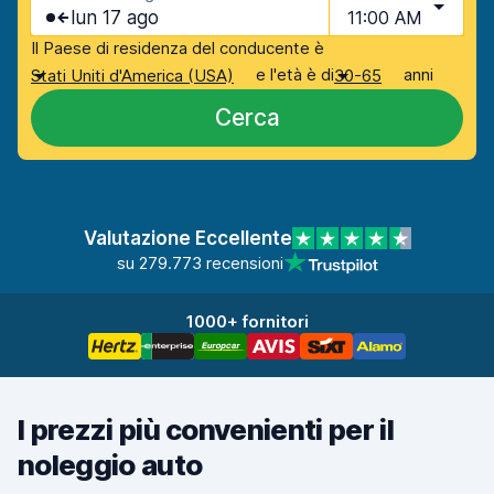
lun 17 ago
11:00 AM
Il Paese di residenza del conducente è
e l'età è di
anni
Stati Uniti d'America (USA)
30-65
Cerca
Valutazione Eccellente
su 279.773 recensioni
1000+ fornitori
I prezzi più convenienti per il
noleggio auto