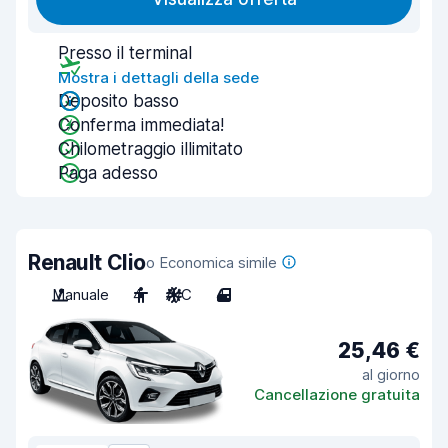
Presso il terminal
Mostra i dettagli della sede
Deposito basso
Conferma immediata!
Chilometraggio illimitato
Paga adesso
Renault Clio
o Economica simile
Manuale
4
A/C
4
25,46 €
al giorno
Cancellazione gratuita