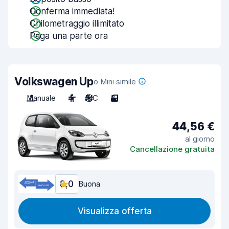
Conferma immediata!
Chilometraggio illimitato
Paga una parte ora
Volkswagen Up
o Mini simile
Manuale
4
A/C
3
44,56 €
al giorno
Cancellazione gratuita
8,0
Buona
Visualizza offerta