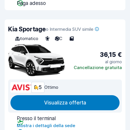
Paga adesso
Kia Sportage
o Intermedia SUV simile
Automatico
5
A/C
5
36,15 €
al giorno
Cancellazione gratuita
8,5
Ottimo
Visualizza offerta
Presso il terminal
Mostra i dettagli della sede