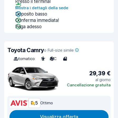
Presso il terminal
Mostra i dettagli della sede
Deposito basso
Conferma immediata!
Paga adesso
Toyota Camry
o Full-size simile
Automatico
5
A/C
4
29,39 €
al giorno
Cancellazione gratuita
8,5
Ottimo
Visualizza offerta