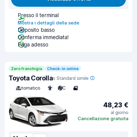
Presso il terminal
Mostra i dettagli della sede
Deposito basso
Conferma immediata!
Paga adesso
Zero franchigia
Check-in online
Toyota Corolla
o Standard simile
Automatico
5
A/C
4
48,23 €
al giorno
Cancellazione gratuita