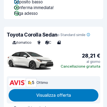
Deposito basso
Conferma immediata!
Paga adesso
Toyota Corolla Sedan
o Standard simile
Automatico
5
A/C
4
28,21 €
al giorno
Cancellazione gratuita
8,5
Ottimo
Visualizza offerta