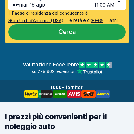
mar 18 ago
11:00 AM
Il Paese di residenza del conducente è
e l'età è di
anni
Stati Uniti d'America (USA)
30-65
Cerca
Valutazione Eccellente
su 279.962 recensioni
1000+ fornitori
I prezzi più convenienti per il
noleggio auto