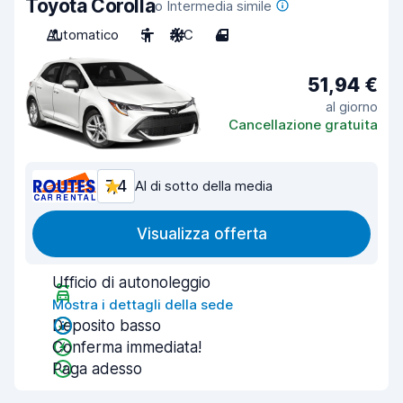
Toyota Corolla
o Intermedia simile
Automatico
5
A/C
4
51,94 €
al giorno
Cancellazione gratuita
7,4
Al di sotto della media
Visualizza offerta
Ufficio di autonoleggio
Mostra i dettagli della sede
Deposito basso
Conferma immediata!
Paga adesso