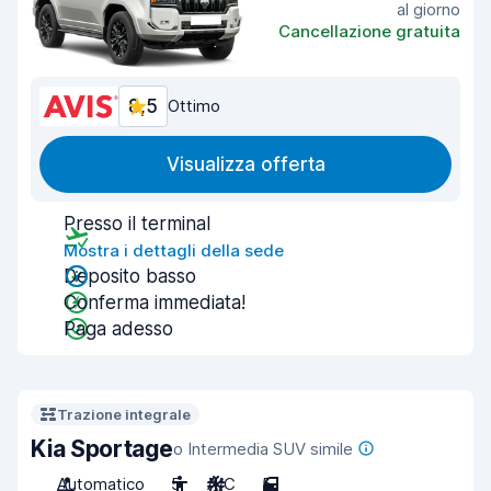
al giorno
Cancellazione gratuita
8,5
Ottimo
Visualizza offerta
Presso il terminal
Mostra i dettagli della sede
Deposito basso
Conferma immediata!
Paga adesso
Trazione integrale
Kia Sportage
o Intermedia SUV simile
Automatico
5
A/C
5