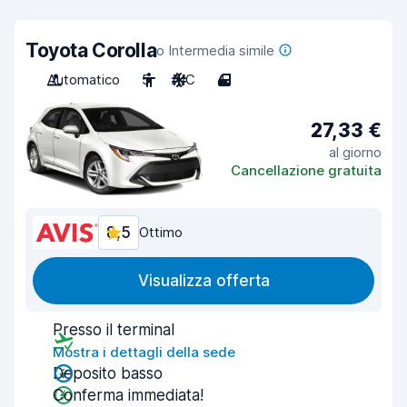
Toyota Corolla
o Intermedia simile
Automatico
5
A/C
4
27,33 €
al giorno
Cancellazione gratuita
8,5
Ottimo
Visualizza offerta
Presso il terminal
Mostra i dettagli della sede
Deposito basso
Conferma immediata!