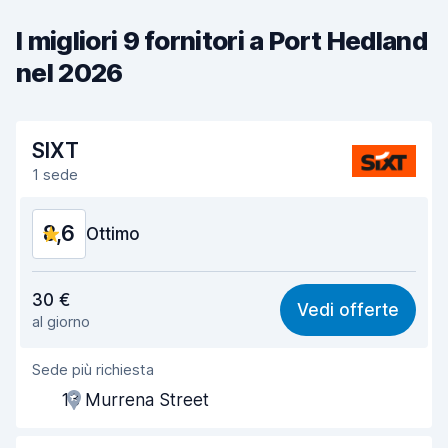
I migliori 9 fornitori a Port Hedland
nel 2026
SIXT
1 sede
8,6
Ottimo
Rapporto qualità-prezzo
8,6
30 €
Vedi offerte
al giorno
Facile da trovare
8,2
Sede più richiesta
Gentilezza degli agenti
8,9
13 Murrena Street
Rapidità del ritiro
8,0