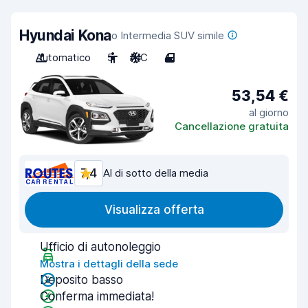
Hyundai Kona
o Intermedia SUV simile
Automatico
5
A/C
4
53,54 €
al giorno
Cancellazione gratuita
7,4
Al di sotto della media
Visualizza offerta
Ufficio di autonoleggio
Mostra i dettagli della sede
Deposito basso
Conferma immediata!