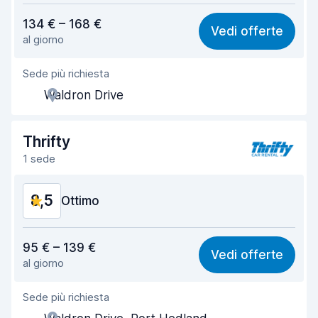
Rapporto qualità-prezzo
8,2
134 € – 168 €
Vedi offerte
al giorno
Facile da trovare
8,2
Sede più richiesta
Gentilezza degli agenti
8,6
Waldron Drive
Rapidità del ritiro
8,0
Rapidità della riconsegna
8,2
Thrifty
1 sede
Pulizia del veicolo
9,1
8,5
Condizioni dell'auto
Ottimo
9,0
Rapporto qualità-prezzo
8,4
95 € – 139 €
Vedi offerte
al giorno
Facile da trovare
8,2
Sede più richiesta
Gentilezza degli agenti
8,8