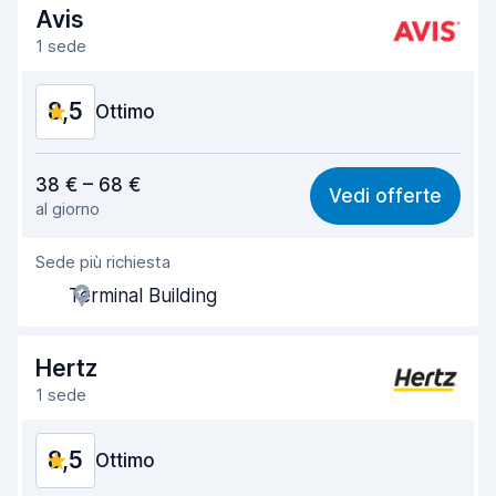
Rapidità della riconsegna
8,2
Avis
1 sede
Pulizia del veicolo
9,0
8,5
Condizioni dell'auto
Ottimo
9,0
Rapporto qualità-prezzo
8,4
38 € – 68 €
Vedi offerte
al giorno
Facile da trovare
8,2
Sede più richiesta
Gentilezza degli agenti
8,5
Terminal Building
Rapidità del ritiro
8,0
Rapidità della riconsegna
8,2
Hertz
1 sede
Pulizia del veicolo
8,9
8,5
Condizioni dell'auto
Ottimo
9,0