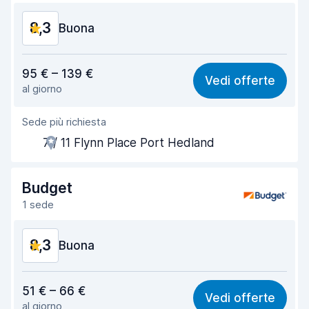
Condizioni dell'auto
8,7
8,3
Buona
Rapporto qualità-prezzo
7,9
95 € – 139 €
Vedi offerte
al giorno
Facile da trovare
8,2
Sede più richiesta
Gentilezza degli agenti
7,9
7 / 11 Flynn Place Port Hedland
Rapidità del ritiro
8,0
Rapidità della riconsegna
8,2
Budget
1 sede
Pulizia del veicolo
8,9
8,3
Condizioni dell'auto
Buona
8,7
Rapporto qualità-prezzo
8,1
51 € – 66 €
Vedi offerte
al giorno