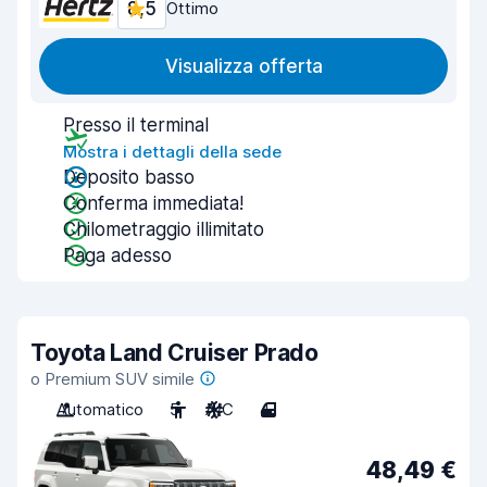
8,5
Ottimo
Visualizza offerta
Presso il terminal
Mostra i dettagli della sede
Deposito basso
Conferma immediata!
Chilometraggio illimitato
Paga adesso
Toyota Land Cruiser Prado
o Premium SUV simile
Automatico
5
A/C
4
48,49 €