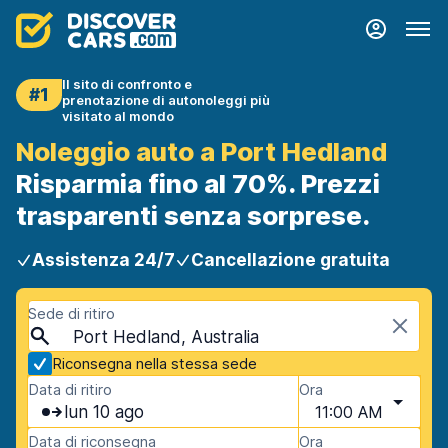
Il sito di confronto e
#1
prenotazione di autonoleggi più
visitato al mondo
Noleggio auto a Port Hedland
Risparmia fino al 70%. Prezzi
trasparenti senza sorprese.
Assistenza 24/7
Cancellazione gratuita
Sede di ritiro
Port Hedland, Australia
Riconsegna nella stessa sede
Data di ritiro
Ora
lun 10 ago
11:00 AM
Data di riconsegna
Ora