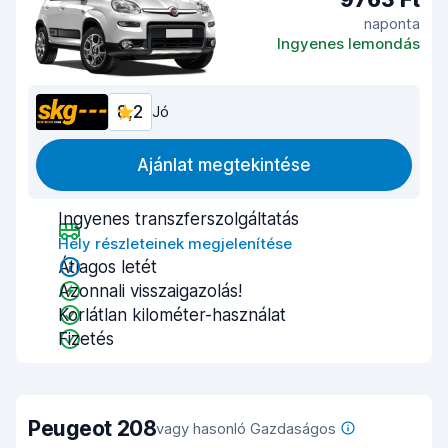
naponta
Ingyenes lemondás
8,2
Jó
Ajánlat megtekintése
Ingyenes transzferszolgáltatás
Hely részleteinek megjelenítése
Átlagos letét
Azonnali visszaigazolás!
Korlátlan kilométer-használat
Fizetés
Peugeot 208
vagy hasonló Gazdaságos