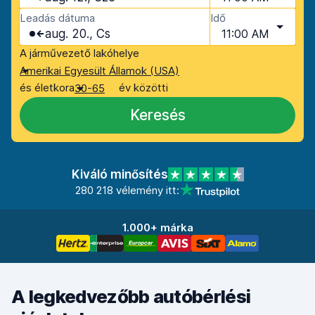
Leadás dátuma
Idő
aug. 20., Cs
11:00 AM
A járművezető lakóhelye
Amerikai Egyesült Államok (USA)
és életkora
év közötti
30-65
Keresés
Kiváló minősítés
280 218 vélemény itt:
1.000+ márka
A legkedvezőbb autóbérlési