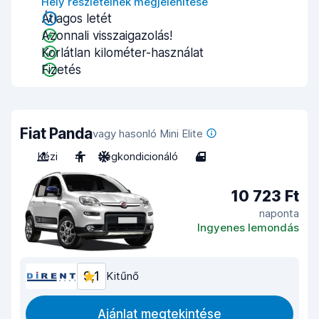
Hely részleteinek megjelenítése
Átlagos letét
Azonnali visszaigazolás!
Korlátlan kilométer-használat
Fizetés
Fiat Panda
vagy hasonló Mini Elite
Kézi
4
Légkondicionáló
4
10 723 Ft
naponta
Ingyenes lemondás
9,1
Kitűnő
Ajánlat megtekintése