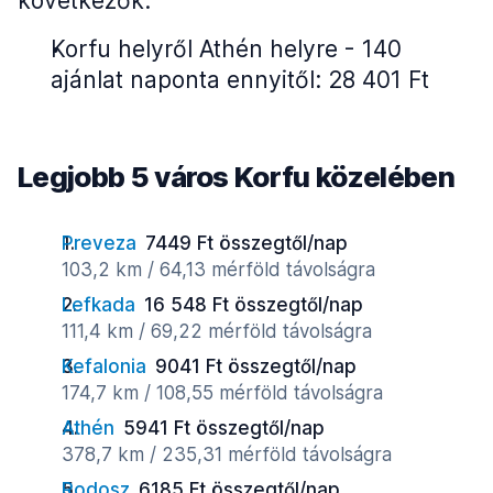
következők:
Korfu helyről Athén helyre - 140
ajánlat naponta ennyitől: 28 401 Ft
Legjobb 5 város Korfu közelében
Preveza
7449 Ft összegtől/nap
103,2 km / 64,13 mérföld távolságra
Lefkada
16 548 Ft összegtől/nap
111,4 km / 69,22 mérföld távolságra
Kefalonia
9041 Ft összegtől/nap
174,7 km / 108,55 mérföld távolságra
Athén
5941 Ft összegtől/nap
378,7 km / 235,31 mérföld távolságra
Rodosz
6185 Ft összegtől/nap