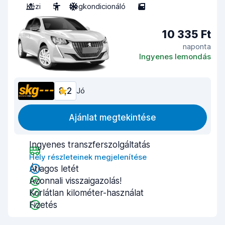
Kézi
5
Légkondicionáló
5
10 335 Ft
naponta
Ingyenes lemondás
8,2
Jó
Ajánlat megtekintése
Ingyenes transzferszolgáltatás
Hely részleteinek megjelenítése
Átlagos letét
Azonnali visszaigazolás!
Korlátlan kilométer-használat
Fizetés