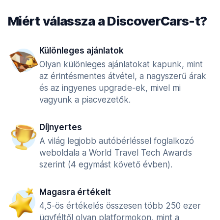
Miért válassza a DiscoverCars-t?
Különleges ajánlatok
Olyan különleges ajánlatokat kapunk, mint
az érintésmentes átvétel, a nagyszerű árak
és az ingyenes upgrade-ek, mivel mi
vagyunk a piacvezetők.
Díjnyertes
A világ legjobb autóbérléssel foglalkozó
weboldala a World Travel Tech Awards
szerint (4 egymást követő évben).
Magasra értékelt
4,5-ös értékelés összesen több 250 ezer
ügyféltől olyan platformokon, mint a