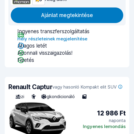
Ajánlat megtekintése
Ingyenes transzferszolgáltatás
Hely részleteinek megjelenítése
Átlagos letét
Azonnali visszaigazolás!
Fizetés
Renault Captur
vagy hasonló Kompakt elit SUV
Kézi
5
Légkondicionáló
5
12 986 Ft
naponta
Ingyenes lemondás