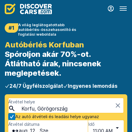
A világ leglátogatottabb
#1
autóbérlés-összehasonlító és
foglalási weboldala
Autóbérlés Korfuban
Spóroljon akár 70%-ot.
Átlátható árak, nincsenek
meglepetések.
24/7 Ügyfélszolgálat
Ingyenes lemondás
Átvétel helye
Korfu, Görögország
Az autó átvételi és leadási helye ugyanaz
Átvétel dátuma
Idő
aug. 12., Sze
11:00 AM