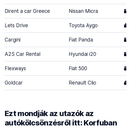
Dirent a car Greece
Nissan Micra
5
Lets Drive
Toyota Aygo
4
Cargini
Fiat Panda
5
A2S Car Rental
Hyundai i20
5
Flexways
Fiat 500
3
Goldcar
Renault Clio
4
Ezt mondják az utazók az
autókölcsönzésről itt: Korfuban