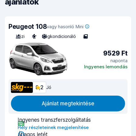
ajánlatok
Peugeot 108
vagy hasonló Mini
Kézi
4
Légkondicionáló
5
9529 Ft
naponta
Ingyenes lemondás
8,2
Jó
Ajánlat megtekintése
Ingyenes transzferszolgáltatás
Hely részleteinek megjelenítése
Átlagos letét