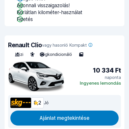
Azonnali visszaigazolás!
Korlátlan kilométer-használat
Fizetés
Renault Clio
vagy hasonló Kompakt
Kézi
5
Légkondicionáló
5
10 334 Ft
naponta
Ingyenes lemondás
8,2
Jó
Ajánlat megtekintése