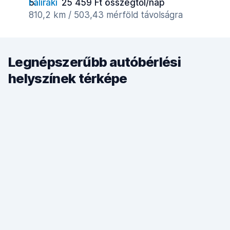
Faliraki
25 459 Ft összegtől/nap
810,2 km / 503,43 mérföld távolságra
Legnépszerűbb autóbérlési
helyszínek térképe