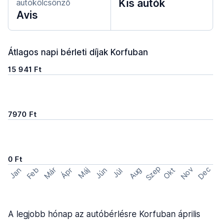
Kis autók
autókölcsönző
Avis
Átlagos napi bérleti díjak Korfuban
15 941 Ft
7970 Ft
0 Ft
Szep
Nov
Dec
Feb
Aug
Már
Okt
Jan
Ápr
Máj
Jún
Júl
A legjobb hónap az autóbérlésre Korfuban április