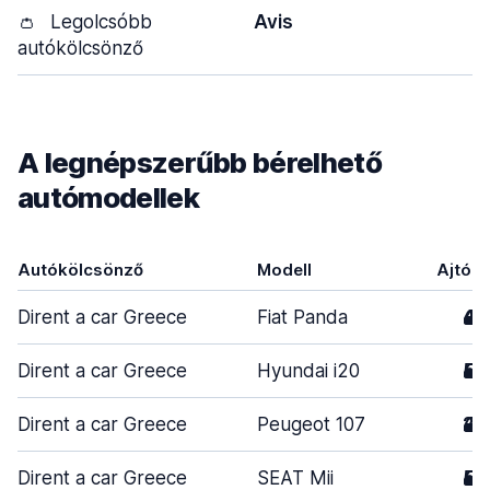
👛
Legolcsóbb
Avis
autókölcsönző
A legnépszerűbb bérelhető
autómodellek
Autókölcsönző
Modell
Ajtók
Dirent a car Greece
Fiat Panda
4
Dirent a car Greece
Hyundai i20
5
Dirent a car Greece
Peugeot 107
2
Dirent a car Greece
SEAT Mii
5