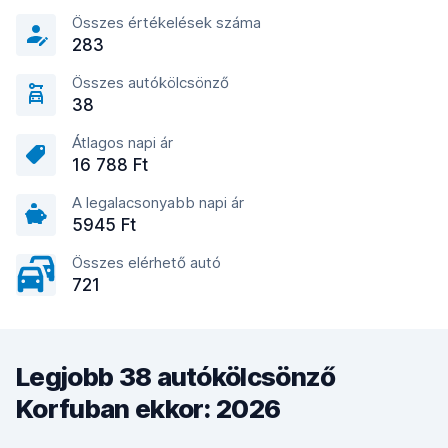
Összes értékelések száma
283
Összes autókölcsönző
38
Átlagos napi ár
16 788 Ft
A legalacsonyabb napi ár
5945 Ft
Összes elérhető autó
721
Legjobb 38 autókölcsönző
Korfuban ekkor: 2026