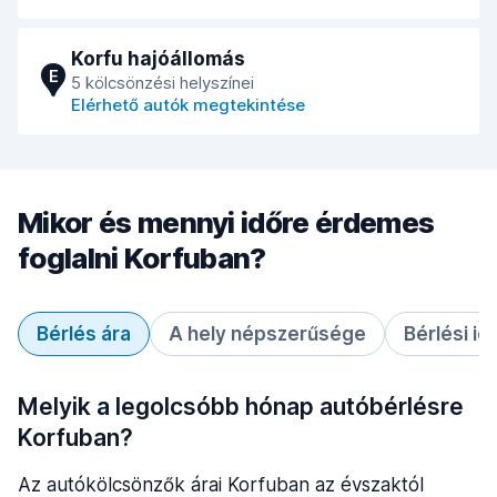
Korfu hajóállomás
E
5 kölcsönzési helyszínei
Elérhető autók megtekintése
Mikor és mennyi időre érdemes
foglalni Korfuban?
Bérlés ára
A hely népszerűsége
Bérlési id
Melyik a legolcsóbb hónap autóbérlésre
Korfuban?
Az autókölcsönzők árai Korfuban az évszaktól