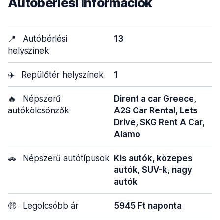
Autóbérlési információk
📍
Autóbérlési
13
helyszínek
✈️
Repülőtér helyszínek
1
🔥
Népszerű
Dirent a car Greece,
autókölcsönzők
A2S Car Rental, Lets
Drive, SKG Rent A Car,
Alamo
🚗
Népszerű autótípusok
Kis autók, közepes
autók, SUV-k, nagy
autók
🤑
Legolcsóbb ár
5945 Ft naponta