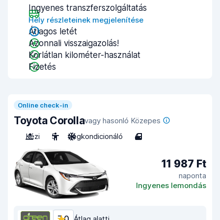
Ingyenes transzferszolgáltatás
Hely részleteinek megjelenítése
Átlagos letét
Azonnali visszaigazolás!
Korlátlan kilométer-használat
Fizetés
Online check-in
Toyota Corolla
vagy hasonló Közepes
Kézi
5
Légkondicionáló
4
11 987 Ft
naponta
Ingyenes lemondás
7,0
Átlag alatti