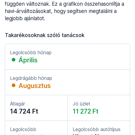
függően változnak. Ez a grafikon összehasonlítja a
havi-árváltozásokat, hogy segítsen megtalálni a
legjobb ajánlatot.
Takarékosoknak szóló tanácsok
Legolcsóbb hónap
Április
Legdrágább hónap
Augusztus
Átlagár
Jó üzlet
14 724 Ft
11 272 Ft
Legolcsóbb
Legolcsóbb autótípus