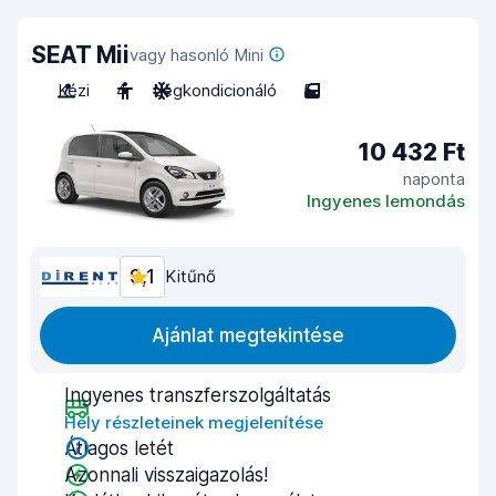
SEAT Mii
vagy hasonló Mini
Kézi
4
Légkondicionáló
5
10 432 Ft
naponta
Ingyenes lemondás
9,1
Kitűnő
Ajánlat megtekintése
Ingyenes transzferszolgáltatás
Hely részleteinek megjelenítése
Átlagos letét
Azonnali visszaigazolás!