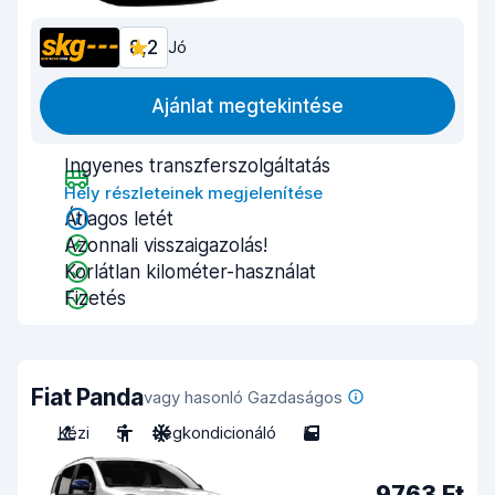
8,2
Jó
Ajánlat megtekintése
Ingyenes transzferszolgáltatás
Hely részleteinek megjelenítése
Átlagos letét
Azonnali visszaigazolás!
Korlátlan kilométer-használat
Fizetés
Fiat Panda
vagy hasonló Gazdaságos
Kézi
5
Légkondicionáló
5
9763 Ft