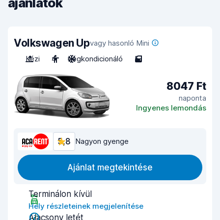
ajánlatok
Volkswagen Up
vagy hasonló Mini
Kézi
4
Légkondicionáló
5
8047 Ft
naponta
Ingyenes lemondás
5,8
Nagyon gyenge
Ajánlat megtekintése
Terminálon kívül
Hely részleteinek megjelenítése
Alacsony letét