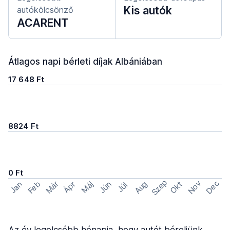
Kis autók
autókölcsönző
ACARENT
Átlagos napi bérleti díjak Albániában
17 648 Ft
8824 Ft
0 Ft
Szep
Nov
Dec
Feb
Aug
Már
Okt
Jan
Ápr
Máj
Jún
Júl