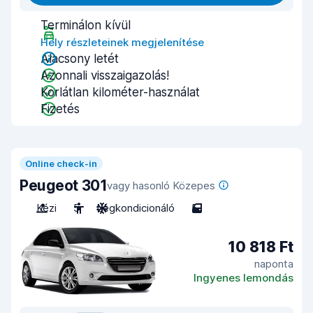
Terminálon kívül
Hely részleteinek megjelenítése
Alacsony letét
Azonnali visszaigazolás!
Korlátlan kilométer-használat
Fizetés
Online check-in
Peugeot 301
vagy hasonló Közepes
Kézi
5
Légkondicionáló
5
10 818 Ft
naponta
Ingyenes lemondás