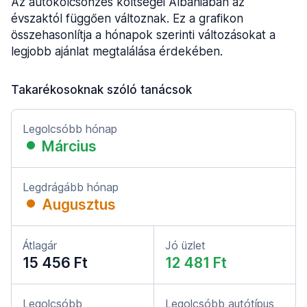
Az autókölcsönzés költségei Albániában az
évszaktól függően változnak. Ez a grafikon
összehasonlítja a hónapok szerinti változásokat a
legjobb ajánlat megtalálása érdekében.
Takarékosoknak szóló tanácsok
Legolcsóbb hónap
Március
Legdrágább hónap
Augusztus
Átlagár
Jó üzlet
15 456 Ft
12 481 Ft
Legolcsóbb
Legolcsóbb autótípus