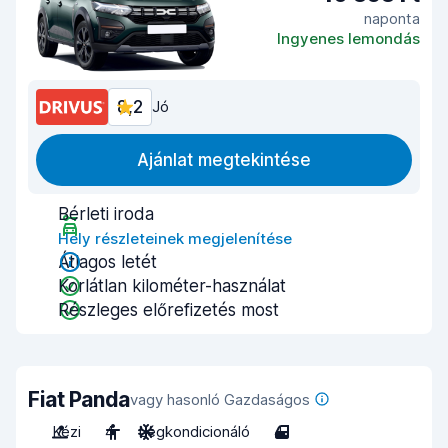
naponta
Ingyenes lemondás
8,2
Jó
Ajánlat megtekintése
Bérleti iroda
Hely részleteinek megjelenítése
Átlagos letét
Korlátlan kilométer-használat
Részleges előrefizetés most
Fiat Panda
vagy hasonló Gazdaságos
Kézi
4
Légkondicionáló
4