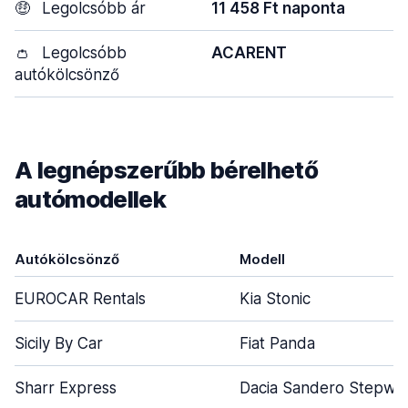
🤑
Legolcsóbb ár
11 458 Ft naponta
👛
Legolcsóbb
ACARENT
autókölcsönző
A legnépszerűbb bérelhető
autómodellek
Autókölcsönző
Modell
EUROCAR Rentals
Kia Stonic
Sicily By Car
Fiat Panda
Sharr Express
Dacia Sandero Stepwa