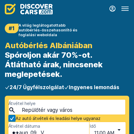
A világ leglátogatottabb
#1
autóbérlés-összehasonlító és
foglalási weboldala
Autóbérlés Albániában
Spóroljon akár 70%-ot.
Átlátható árak, nincsenek
meglepetések.
24/7 Ügyfélszolgálat
Ingyenes lemondás
Átvétel helye
Az autó átvételi és leadási helye ugyanaz
Átvétel dátuma
Idő
aug. 09., V
11:00 AM