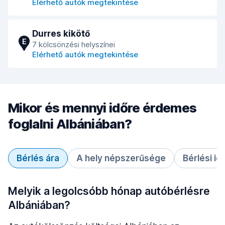
Elérhető autók megtekintése
Durres kikötő
E
7 kölcsönzési helyszínei
Elérhető autók megtekintése
Mikor és mennyi időre érdemes
foglalni Albániában?
Bérlés ára
A hely népszerűsége
Bérlési id
Melyik a legolcsóbb hónap autóbérlésre
Albániában?