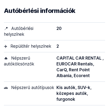
Autóbérlési információk
📍
Autóbérlési
20
helyszínek
✈️
Repülőtér helyszínek
2
🔥
Népszerű
CAPITAL CAR RENTAL ,
autókölcsönzők
EUROCAR Rentals,
CarQ, Rent Point
Albania, Ecorent
🚗
Népszerű autótípusok
Kis autók, SUV-k,
közepes autók,
furgonok