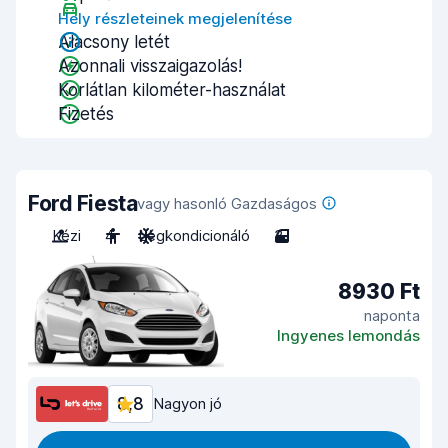
Hely részleteinek megjelenítése
Alacsony letét
Azonnali visszaigazolás!
Korlátlan kilométer-használat
Fizetés
Ford Fiesta
vagy hasonló Gazdaságos
Kézi
4
Légkondicionáló
3
8930 Ft
naponta
Ingyenes lemondás
8,8
Nagyon jó