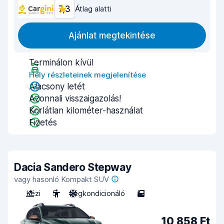
7,3
Átlag alatti
Ajánlat megtekintése
Terminálon kívül
Hely részleteinek megjelenítése
Alacsony letét
Azonnali visszaigazolás!
Korlátlan kilométer-használat
Fizetés
Dacia Sandero Stepway
vagy hasonló Kompakt SUV
Kézi
5
Légkondicionáló
5
10 858 Ft