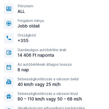
Pénznem
ALL
Forgalom iránya
Jobb oldali
Országkód
+355
Gazdaságos autóbérlési árak
14 406 Ft naponta
Az autóbérlések átlagos hossza
8 nap
Sebességkorlátozás a városon belül
40 km/h vagy 25 mi/h
Sebességkorlátozás a városon kívül
80 – 110 km/h vagy 50 – 68 mi/h
Véralkoholszint elfogadható határértéke