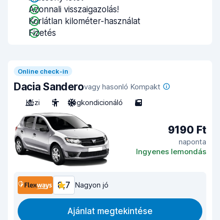
Azonnali visszaigazolás!
Korlátlan kilométer-használat
Fizetés
Online check-in
Dacia Sandero
vagy hasonló Kompakt
Kézi
5
Légkondicionáló
5
9190 Ft
naponta
Ingyenes lemondás
8,7
Nagyon jó
Ajánlat megtekintése