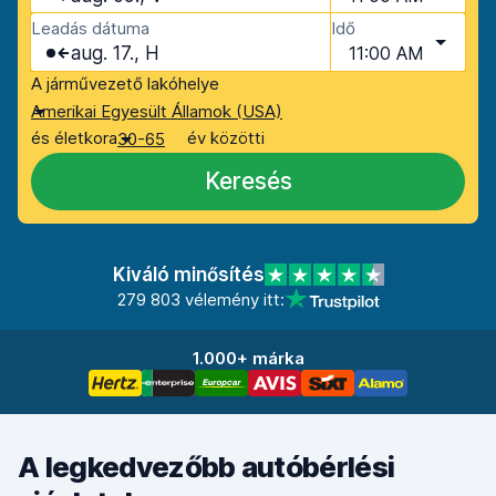
Leadás dátuma
Idő
aug. 17., H
11:00 AM
A járművezető lakóhelye
Amerikai Egyesült Államok (USA)
és életkora
év közötti
30-65
Keresés
Kiváló minősítés
279 803 vélemény itt:
1.000+ márka
A legkedvezőbb autóbérlési