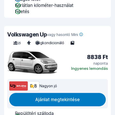
Korlátlan kilométer-használat
Fizetés
Volkswagen Up
vagy hasonló Mini
Kézi
4
Légkondicionáló
5
8838 Ft
naponta
Ingyenes lemondás
8,8
Nagyon jó
Ajánlat megtekintése
Repülőtéri szálloda