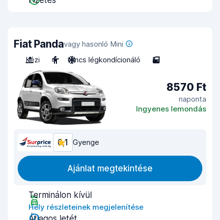
Fizetés
Fiat Panda
vagy hasonló Mini
Kézi
4
Nincs légkondícionáló
5
8570 Ft
naponta
Ingyenes lemondás
6,1
Gyenge
Ajánlat megtekintése
Terminálon kívül
Hely részleteinek megjelenítése
Átlagos letét