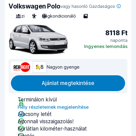
Volkswagen Polo
vagy hasonló Gazdaságos
Kézi
5
Légkondicionáló
5
8118 Ft
naponta
Ingyenes lemondás
5,8
Nagyon gyenge
Ajánlat megtekintése
Terminálon kívül
Hely részleteinek megjelenítése
Alacsony letét
Azonnali visszaigazolás!
Korlátlan kilométer-használat