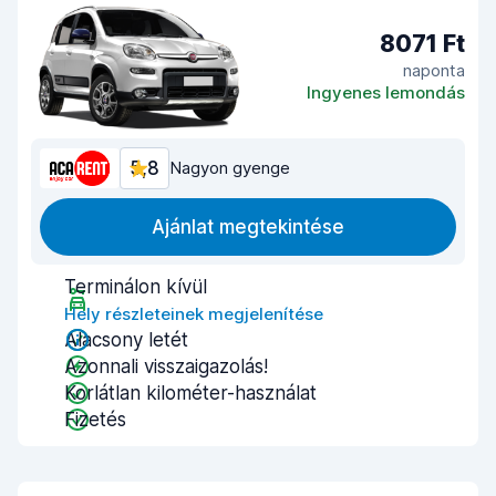
8071 Ft
naponta
Ingyenes lemondás
5,8
Nagyon gyenge
Ajánlat megtekintése
Terminálon kívül
Hely részleteinek megjelenítése
Alacsony letét
Azonnali visszaigazolás!
Korlátlan kilométer-használat
Fizetés