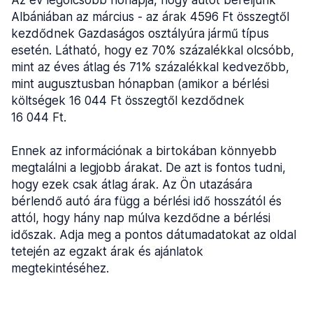
Az év legolcsóbb hónapja, hogy autót béreljünk
Albániában az március - az árak 4596 Ft összegtől
kezdődnek Gazdaságos osztályúra jármű típus
esetén. Látható, hogy ez 70% százalékkal olcsóbb,
mint az éves átlag és 71% százalékkal kedvezőbb,
mint augusztusban hónapban (amikor a bérlési
költségek 16 044 Ft összegtől kezdődnek
16 044 Ft.
Ennek az információnak a birtokában könnyebb
megtalálni a legjobb árakat. De azt is fontos tudni,
hogy ezek csak átlag árak. Az Ön utazására
bérlendő autó ára függ a bérlési idő hosszától és
attól, hogy hány nap múlva kezdődne a bérlési
időszak. Adja meg a pontos dátumadatokat az oldal
tetején az egzakt árak és ajánlatok
megtekintéséhez.