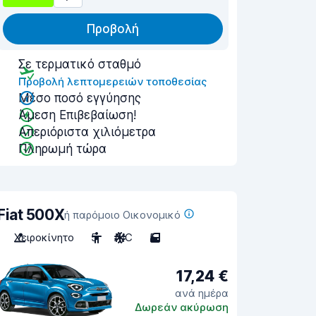
Προβολή
Σε τερματικό σταθμό
Προβολή λεπτομερειών τοποθεσίας
Μέσο ποσό εγγύησης
Άμεση Επιβεβαίωση!
Απεριόριστα χιλιόμετρα
Πληρωμή τώρα
Fiat 500X
ή παρόμοιο Οικονομικό
Χειροκίνητο
5
A/C
5
17,24 €
ανά ημέρα
Δωρεάν ακύρωση