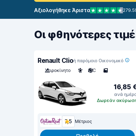
Αξιολογήθηκε Άριστα
279.5
Οι φθηνότερες τιμέ
Renault Clio
ή παρόμοιο Οικονομικό
Χειροκίνητο
5
A/C
5
16,85 
ανά ημέρ
Δωρεάν ακύρωσ
7,5
Μέτριος