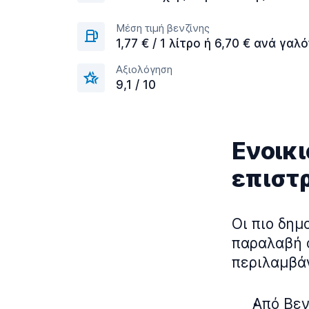
Μέση τιμή βενζίνης
1,77 € / 1 λίτρο ή 6,70 € ανά γαλό
Αξιολόγηση
9,1 / 10
Ενοικ
επιστ
Οι πιο δημ
παραλαβή 
περιλαμβά
Από Βεν