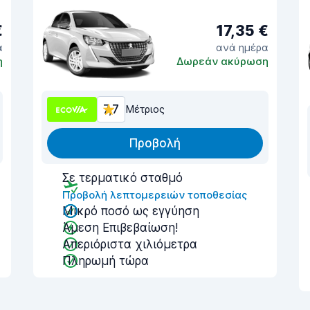
€
17,35 €
α
ανά ημέρα
η
Δωρεάν ακύρωση
7,7
Μέτριος
Προβολή
Σε τερματικό σταθμό
Προβολή λεπτομερειών τοποθεσίας
Μικρό ποσό ως εγγύηση
Άμεση Επιβεβαίωση!
Απεριόριστα χιλιόμετρα
Πληρωμή τώρα