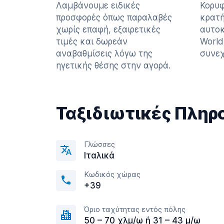
Λαμβάνουμε ειδικές
Κορυφ
προσφορές όπως παραλαβές
κρατή
χωρίς επαφή, εξαιρετικές
αυτοκ
τιμές και δωρεάν
World
αναβαθμίσεις λόγω της
συνεχ
ηγετικής θέσης στην αγορά.
Ταξιδιωτικές Πληρ
Γλώσσες
Ιταλικά
Κωδικός χώρας
+39
Όριο ταχύτητας εντός πόλης
50 – 70 χλμ/ω ή 31 – 43 μ/ω