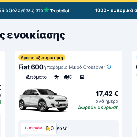
98 αξιολογήσεις στο
1000+ εμπορικά 
ς ενοικίασης
Άριστη εξυπηρέτηση
Fiat 600
ή παρόμοιο Μικρό Crossover
Αυτόματο
5
A/C
5
€
17,42 €
α
η
ανά ημέρα
Δωρεάν ακύρωση
8,0
Καλή