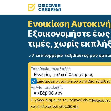
Ενοικίαση Αυτοκινή
Εξοικονομήστε έως 
τιμές, χωρίς εκπλήξ
7 εκατομμύρια ταξιδιώτες μας εμπι
Τοποθεσία παραλαβής
Βενετία, Ιταλική Χερσόνησος
Επιστροφή αυτοκινήτου στην ίδια τοποθεσ
Ημ/νία παραλαβής
Σάβ 08 Αυγ
Η χώρα διαμονής του οδηγού είναι
Ηνωμένες 
και η ηλικία του είναι
30-65