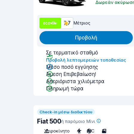
Δωρεάν ακύρωσ
7,7
Μέτριος
Προβολή
Σε τερματικό σταθμό
Προβολή λεπτομερειών τοποθεσίας
Μέσο ποσό εγγύησης
Άμεση Επιβεβαίωση!
Απεριόριστα χιλιόμετρα
Πληρωμή τώρα
Check-in μέσω διαδικτύου
Fiat 500
ή παρόμοιο Μίνι
Χειροκίνητο
4
A/C
3