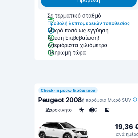
Προβολή
Σε τερματικό σταθμό
Προβολή λεπτομερειών τοποθεσίας
Μικρό ποσό ως εγγύηση
Άμεση Επιβεβαίωση!
Απεριόριστα χιλιόμετρα
Πληρωμή τώρα
Check-in μέσω διαδικτύου
Peugeot 2008
ή παρόμοιο Μικρό SUV
Χειροκίνητο
5
A/C
5
19,36 
ανά ημέρ