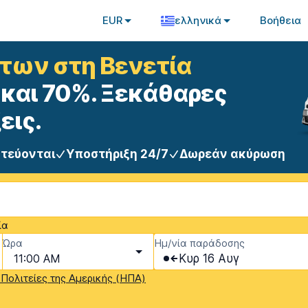
EUR
ελληνικά
Βοήθεια
των στη Βενετία
και 70%. Ξεκάθαρες
εις.
στεύονται
Υποστήριξη 24/7
Δωρεάν ακύρωση
ία
Ώρα
Ημ/νία παράδοσης
11:00 AM
Κυρ 16 Αυγ
Πολιτείες της Αμερικής (ΗΠΑ)