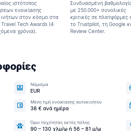
αίος ιστότοπος
Συνδυασμένη βαθμολογία
σεων ενοικίασης
με 250.000+ συνολικές
ινήτων στον κόσμο στα
κριτικές σε πλατφόρμες
 Travel Tech Awards (4
το Trustpilot, τη Google κ
όμενα χρόνια).
Review Center.
οφορίες
Νόμισμα
EUR
Μέση τιμή ενοικίασης αυτοκινήτου
38 € ανά ημέρα
Όριο ταχύτητας εκτός πόλης
90 – 130 χλμ/ω ή 56 – 81 μ/ω