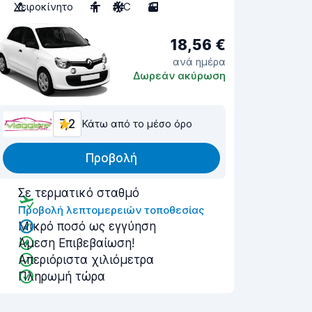
Χειροκίνητο
4
A/C
3
18,56 €
ανά ημέρα
Δωρεάν ακύρωση
7,2
Κάτω από το μέσο όρο
Προβολή
Σε τερματικό σταθμό
Προβολή λεπτομερειών τοποθεσίας
Μικρό ποσό ως εγγύηση
Άμεση Επιβεβαίωση!
Απεριόριστα χιλιόμετρα
Πληρωμή τώρα