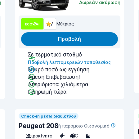
η
Δωρεάν ακύρωση
7,7
Μέτριος
Προβολή
Σε τερματικό σταθμό
Προβολή λεπτομερειών τοποθεσίας
Μικρό ποσό ως εγγύηση
Άμεση Επιβεβαίωση!
Απεριόριστα χιλιόμετρα
Πληρωμή τώρα
Check-in μέσω διαδικτύου
Peugeot 208
ή παρόμοιο Οικονομικό
Χειροκίνητο
4
A/C
5