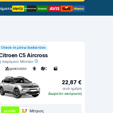
σήματα
Check-in μέσω διαδικτύου
Citroen C5 Aircross
ή παρόμοιο Μεσαίο
Χειροκίνητο
5
A/C
5
22,87 €
ανά ημέρα
Δωρεάν ακύρωση
7,7
Μέτριος