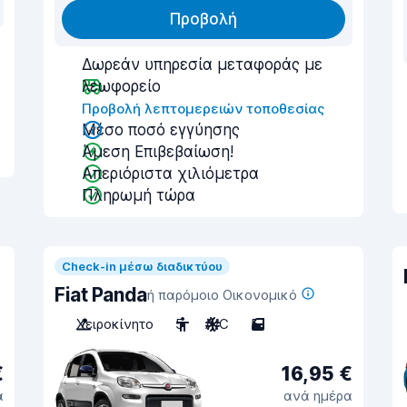
Προβολή
Δωρεάν υπηρεσία μεταφοράς με
λεωφορείο
Προβολή λεπτομερειών τοποθεσίας
Μέσο ποσό εγγύησης
Άμεση Επιβεβαίωση!
Απεριόριστα χιλιόμετρα
Πληρωμή τώρα
Check-in μέσω διαδικτύου
Fiat Panda
ή παρόμοιο Οικονομικό
Χειροκίνητο
5
A/C
5
€
16,95 €
α
ανά ημέρα