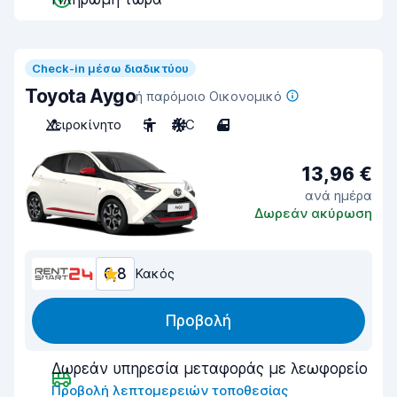
Check-in μέσω διαδικτύου
Toyota Aygo
ή παρόμοιο Οικονομικό
Χειροκίνητο
5
A/C
4
13,96 €
ανά ημέρα
Δωρεάν ακύρωση
6,8
Κακός
Προβολή
Δωρεάν υπηρεσία μεταφοράς με λεωφορείο
Προβολή λεπτομερειών τοποθεσίας