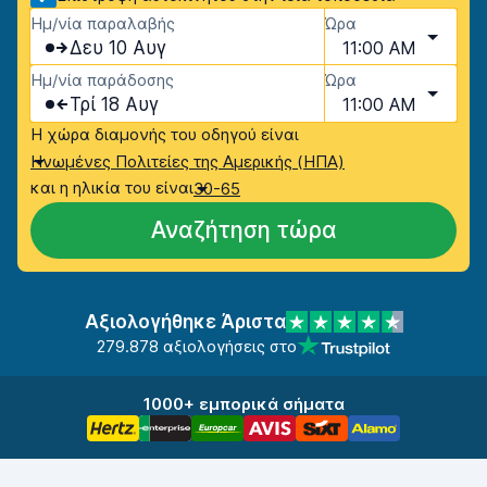
Ημ/νία παραλαβής
Ώρα
Δευ 10 Αυγ
11:00 AM
Ημ/νία παράδοσης
Ώρα
Τρί 18 Αυγ
11:00 AM
Η χώρα διαμονής του οδηγού είναι
Ηνωμένες Πολιτείες της Αμερικής (ΗΠΑ)
και η ηλικία του είναι
30-65
Αναζήτηση τώρα
Αξιολογήθηκε Άριστα
279.878 αξιολογήσεις στο
1000+ εμπορικά σήματα