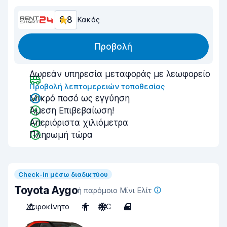
6,8
Κακός
Προβολή
Δωρεάν υπηρεσία μεταφοράς με λεωφορείο
Προβολή λεπτομερειών τοποθεσίας
Μικρό ποσό ως εγγύηση
Άμεση Επιβεβαίωση!
Απεριόριστα χιλιόμετρα
Πληρωμή τώρα
Check-in μέσω διαδικτύου
Toyota Aygo
ή παρόμοιο Μίνι Ελίτ
Χειροκίνητο
4
A/C
4