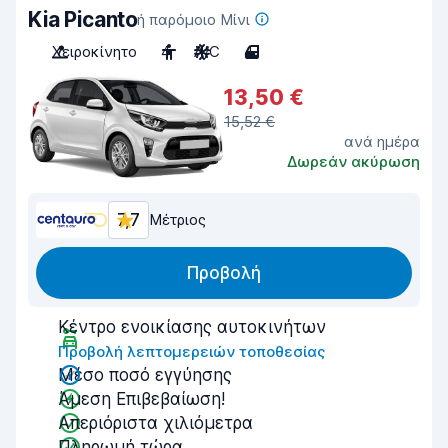
Kia Picanto
ή παρόμοιο Μίνι
Χειροκίνητο
4
A/C
4
13,50 €
15,52 €
ανά ημέρα
Δωρεάν ακύρωση
7,7
Μέτριος
Προβολή
Κέντρο ενοικίασης αυτοκινήτων
Προβολή λεπτομερειών τοποθεσίας
Μέσο ποσό εγγύησης
Άμεση Επιβεβαίωση!
Απεριόριστα χιλιόμετρα
Πληρωμή τώρα