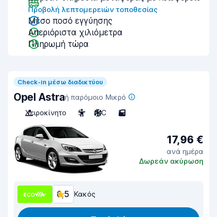
Προβολή λεπτομερειών τοποθεσίας
Μέσο ποσό εγγύησης
Απεριόριστα χιλιόμετρα
Πληρωμή τώρα
Check-in μέσω διαδικτύου
Opel Astra
ή παρόμοιο Μικρό
Χειροκίνητο
5
A/C
5
17,96 €
ανά ημέρα
Δωρεάν ακύρωση
6,5
Κακός