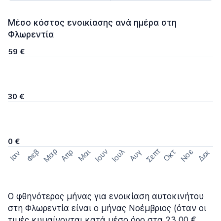
Μέσο κόστος ενοικίασης ανά ημέρα στη
Φλωρεντία
59 €
30 €
0 €
Σεπτ
Μαρ
Ιουν
Ιουλ
Φεβ
Νοε
Απρ
Μαι
Οκτ
Δεκ
Αυγ
Ιαν
Ο φθηνότερος μήνας για ενοικίαση αυτοκινήτου
στη Φλωρεντία είναι ο μήνας Νοέμβριος (όταν οι
τιμές κυμαίνονται κατά μέσο όρο στα 23,00 €