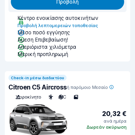
Προβολή
Κέντρο ενοικίασης αυτοκινήτων
Προβολή λεπτομερειών τοποθεσίας
Μέσο ποσό εγγύησης
Άμεση Επιβεβαίωση!
Απεριόριστα χιλιόμετρα
Μερική προπληρωμή
Check-in μέσω διαδικτύου
Citroen C5 Aircross
ή παρόμοιο Μεσαίο
Χειροκίνητο
5
A/C
5
20,32 €
ανά ημέρα
Δωρεάν ακύρωση