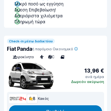
Μικρό ποσό ως εγγύηση
Άμεση Επιβεβαίωση!
Απεριόριστα χιλιόμετρα
Πληρωμή τώρα
Check-in μέσω διαδικτύου
Fiat Panda
ή παρόμοιο Οικονομικό
Χειροκίνητο
4
A/C
4
13,96 €
ανά ημέρα
Δωρεάν ακύρωση
6,8
Κακός