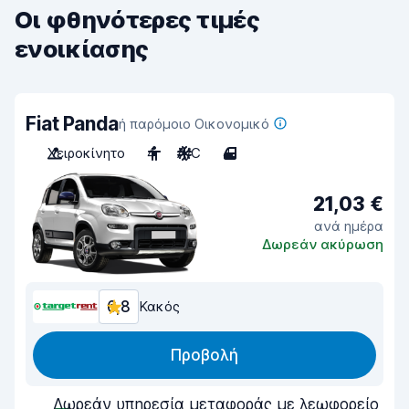
Οι φθηνότερες τιμές
ενοικίασης
Fiat Panda
ή παρόμοιο Οικονομικό
Χειροκίνητο
4
A/C
4
21,03 €
ανά ημέρα
Δωρεάν ακύρωση
6,8
Κακός
Προβολή
Δωρεάν υπηρεσία μεταφοράς με λεωφορείο