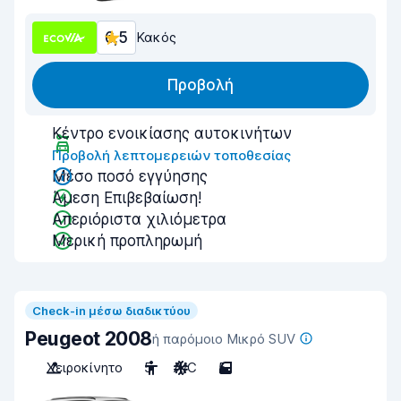
6,5
Κακός
Προβολή
Κέντρο ενοικίασης αυτοκινήτων
Προβολή λεπτομερειών τοποθεσίας
Μέσο ποσό εγγύησης
Άμεση Επιβεβαίωση!
Απεριόριστα χιλιόμετρα
Μερική προπληρωμή
Check-in μέσω διαδικτύου
Peugeot 2008
ή παρόμοιο Μικρό SUV
Χειροκίνητο
5
A/C
5