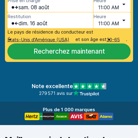
Prise en charge
Heure
sam. 08 août
11:00 AM
Restitution
Heure
dim. 16 août
11:00 AM
Le pays de résidence du conducteur est
et son âge est
.
États-Unis d'Amérique (USA)
30-65
Recherchez maintenant
Note excellente
279 571 avis sur
Plus de 1 000 marques