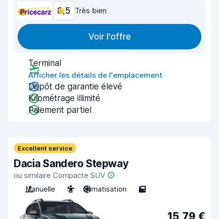
8,5
Très bien
Voir l'offre
Terminal
Afficher les détails de l'emplacement
Dépôt de garantie élevé
Kilométrage illimité
Paiement partiel
Excellent service
Dacia Sandero Stepway
ou similaire Compacte SUV
Manuelle
5
Climatisation
5
15,79 €