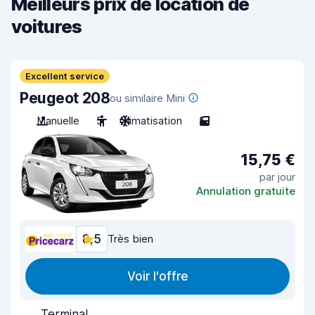
Meilleurs prix de location de
voitures
Excellent service
Peugeot 208
ou similaire Mini
Manuelle
5
Climatisation
5
15,75 €
par jour
Annulation gratuite
8,5
Très bien
Voir l'offre
Terminal