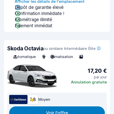
Afficher les détails de l'emplacement
Dépôt de garantie élevé
Confirmation immédiate !
Kilométrage illimité
Paiement immédiat
Skoda Octavia
ou similaire Intermédiaire Élite
Automatique
5
Climatisation
5
17,20 €
par jour
Annulation gratuite
7,8
Moyen
Voir l'offre