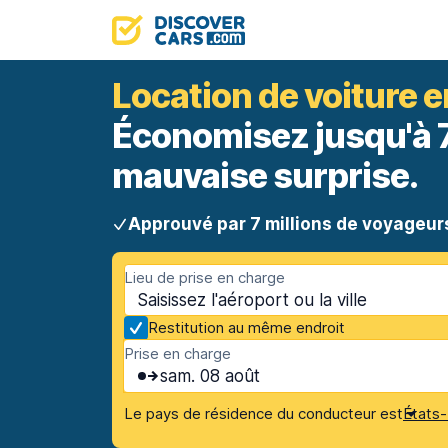
Location de voiture 
Économisez jusqu'à 70
mauvaise surprise.
Approuvé par 7 millions de voyageur
Lieu de prise en charge
Restitution au même endroit
Prise en charge
sam. 08 août
Le pays de résidence du conducteur est
États-