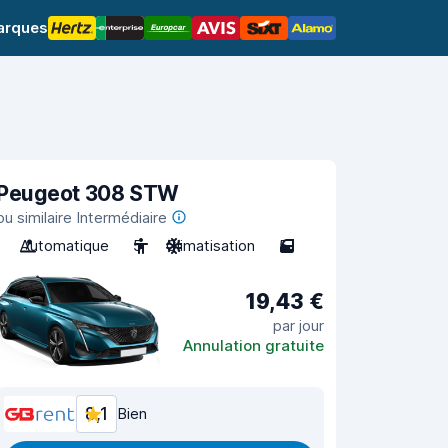
arques
Peugeot 308 STW
ou similaire Intermédiaire
Automatique
5
Climatisation
5
19,43 €
par jour
Annulation gratuite
8,1
Bien