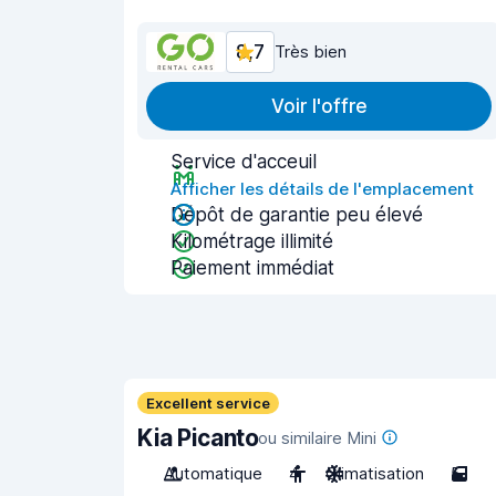
8,7
Très bien
Voir l'offre
Service d'acceuil
Afficher les détails de l'emplacement
Dépôt de garantie peu élevé
Kilométrage illimité
Paiement immédiat
Excellent service
Kia Picanto
ou similaire Mini
Automatique
4
Climatisation
5