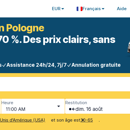
EUR
Français
Aide
en Pologne
 %. Des prix clairs, sans
s
Assistance 24h/24, 7j/7
Annulation gratuite
Heure
Restitution
11:00 AM
dim. 16 août
et son âge est
.
Unis d'Amérique (USA)
30-65