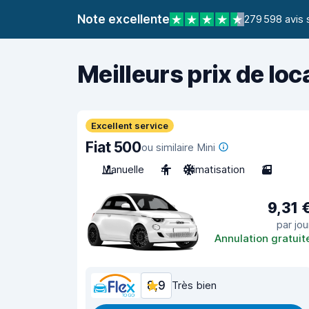
Note excellente
279 598 avis 
Meilleurs prix de loc
Excellent service
Fiat 500
ou similaire Mini
Manuelle
4
Climatisation
3
9,31 
par jou
Annulation gratuit
8,9
Très bien