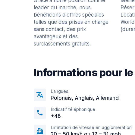
Grâce à notre position comme
Meill
leader du marché, nous
Réser
bénéficions d'offres spéciales
Locat
telles que des prises en charge
World
sans contact, des prix
(dura
avantageux et des
surclassements gratuits.
Informations pour le
Langues
Polonais, Anglais, Allemand
Indicatif téléphonique
+48
Limitation de vitesse en agglomération
20 – 50 km/h ou 12 – 31 mph