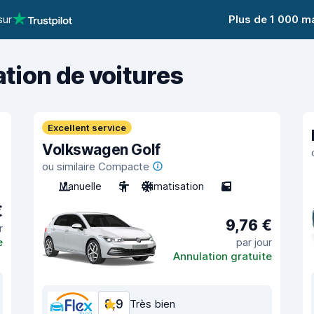
sur
Plus de 1 000 m
ation de voitures
Excellent service
Volkswagen Golf
ou similaire Compacte
Manuelle
5
Climatisation
5
€
9,76 €
r
e
par jour
Annulation gratuite
8,9
Très bien