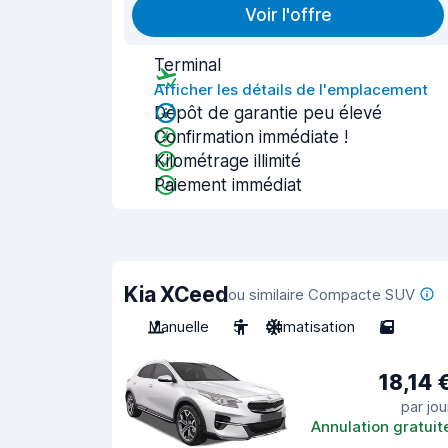
Voir l'offre
Terminal
Afficher les détails de l'emplacement
Dépôt de garantie peu élevé
Confirmation immédiate !
Kilométrage illimité
Paiement immédiat
Kia XCeed
ou similaire Compacte SUV
Manuelle
5
Climatisation
5
18,14 
par jou
Annulation gratuit