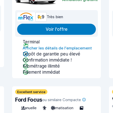
8,9
Très bien
Voir l'offre
Terminal
Afficher les détails de l'emplacement
Dépôt de garantie peu élevé
Confirmation immédiate !
Kilométrage illimité
Paiement immédiat
Excellent service
Ford Focus
ou similaire Compacte
Manuelle
5
Climatisation
5