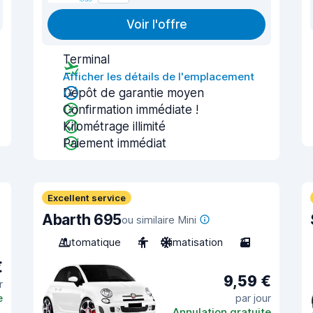
Voir l'offre
Terminal
Afficher les détails de l'emplacement
Dépôt de garantie moyen
Confirmation immédiate !
Kilométrage illimité
Paiement immédiat
Excellent service
Abarth 695
ou similaire Mini
Automatique
4
Climatisation
3
€
9,59 €
r
e
par jour
Annulation gratuite