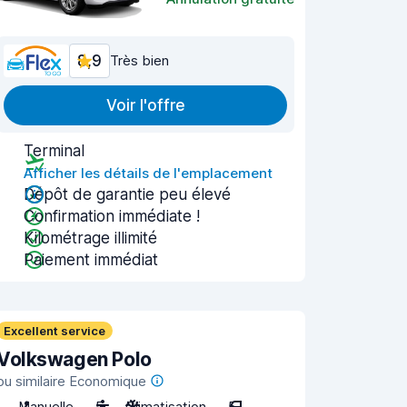
8,9
Très bien
Voir l'offre
Terminal
Afficher les détails de l'emplacement
Dépôt de garantie peu élevé
Confirmation immédiate !
Kilométrage illimité
Paiement immédiat
Excellent service
Volkswagen Polo
ou similaire Economique
Manuelle
5
Climatisation
5