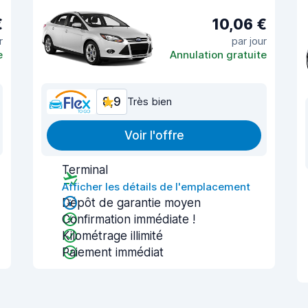
€
10,06 €
r
par jour
e
Annulation gratuite
8,9
Très bien
Voir l'offre
Terminal
Afficher les détails de l'emplacement
Dépôt de garantie moyen
Confirmation immédiate !
Kilométrage illimité
Paiement immédiat