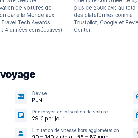
eur Site Web de
Une note combinée de 4,
vation de Voitures de
plus de 250k avis au total
ion dans le Monde aux
des plateformes comme
 Travel Tech Awards
Trustpilot, Google et Revi
nt 4 années consécutives).
Center.
 voyage
Devise
PLN
Prix moyen de la location de voiture
29 € par jour
Limitation de vitesse hors agglomération
90 – 140 km/h ou 56 – 87 mph