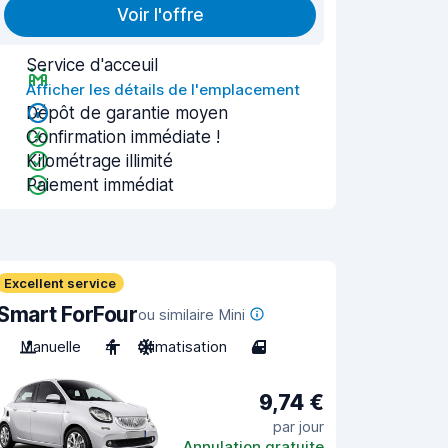
Voir l'offre
Service d'acceuil
Afficher les détails de l'emplacement
Dépôt de garantie moyen
Confirmation immédiate !
Kilométrage illimité
Paiement immédiat
Excellent service
Smart ForFour
ou similaire Mini
Manuelle
4
Climatisation
4
9,74 €
par jour
Annulation gratuite