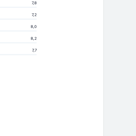
7,8
7,2
8,0
8,2
7,7