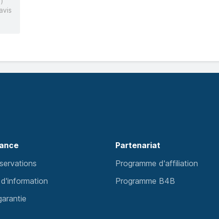
)
avis
tance
Partenariat