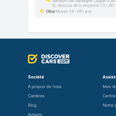
Aéroport de Sardaigne Cagliari (CAG
En dessous de la moyenne 7,3 / 281 
Olbia
Moyen 7,9 / 691 avis
Société
Assis