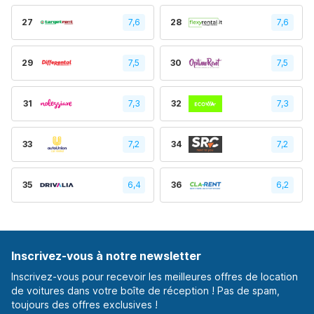
27
7,6
28
7,6
29
7,5
30
7,5
31
7,3
32
7,3
33
7,2
34
7,2
35
6,4
36
6,2
Inscrivez-vous à notre newsletter
Inscrivez-vous pour recevoir les meilleures offres de location
de voitures dans votre boîte de réception ! Pas de spam,
toujours des offres exclusives !