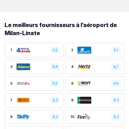
Le meilleurs fournisseurs à l’aéroport de
Milan-Linate
1
9,2
2
9,1
3
8,8
4
8,7
5
8,5
6
8.5
7
8,3
8
8,3
9
8,3
10
8,3