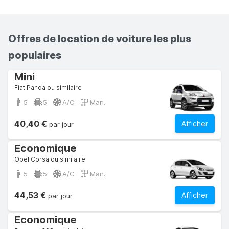
Offres de location de voiture les plus
populaires
Mini
Fiat Panda ou similaire
5
5
A/C
Man.
40,40 €
Afficher
par jour
Economique
Opel Corsa ou similaire
5
5
A/C
Man.
44,53 €
Afficher
par jour
Economique