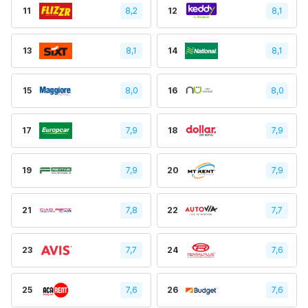
11
8,2
12
8,1
13
8,1
14
8,1
15
8,0
16
8,0
17
7,9
18
7,9
19
7,9
20
7,9
21
7,8
22
7,7
23
7,7
24
7,6
25
7,6
26
7,6