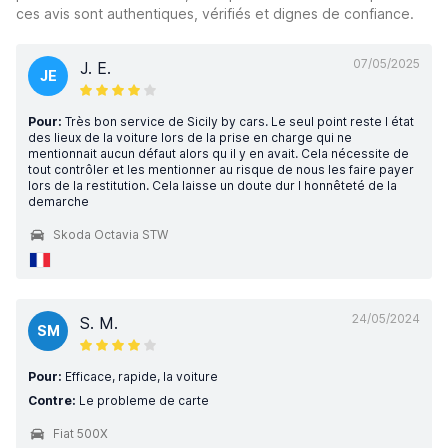
ces avis sont authentiques, vérifiés et dignes de confiance.
07/05/2025
J. E.
JE
Pour:
Très bon service de Sicily by cars. Le seul point reste l état
des lieux de la voiture lors de la prise en charge qui ne
mentionnait aucun défaut alors qu il y en avait. Cela nécessite de
tout contrôler et les mentionner au risque de nous les faire payer
lors de la restitution. Cela laisse un doute dur l honnêteté de la
demarche
Skoda Octavia STW
24/05/2024
S. M.
SM
Pour:
Efficace, rapide, la voiture
Contre:
Le probleme de carte
Fiat 500X