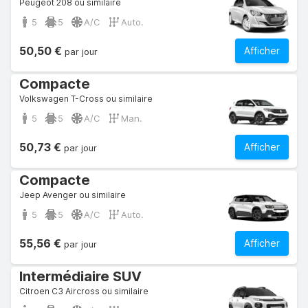
Peugeot 208 ou similaire
5
5
A/C
Auto.
50,50 €
Afficher
par jour
Compacte
Volkswagen T-Cross ou similaire
5
5
A/C
Man.
50,73 €
Afficher
par jour
Compacte
Jeep Avenger ou similaire
5
5
A/C
Auto.
55,56 €
Afficher
par jour
Intermédiaire SUV
Citroen C3 Aircross ou similaire