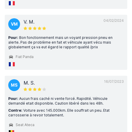
04/02/2024
V. M.
VM
Pour:
Bon fonctionnement mais un voyant pression pneu en
alerte. Pas de problème en fait et véhicule ayant vécu mais
globalement ça va eut égard le rapport qualité /prix
Fiat Panda
16/07/2023
M. S.
MS
Pour:
Aucun frais caché ni vente forcé. Rapidité. Véhicule
demandé etait disponible. Caution libéré dans les 48h.
Contre:
Voiture avec 145.000km. Elle souffrait un peu. Etat
carrosserie à revoir totalement.
Seat Ateca