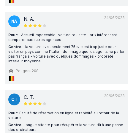
24/06/2023
N. A.
NA
Pour:
-Accueil impeccable -voiture roulante - prix intéressant
comparer aux autres agences
Contre:
-la voiture avait seulement 75cv c'est trop juste pour
visiter un pays comme l'Italie - dommage que les agents ne parler
pas français - voiture avec quelques dommages - propreté
intérieur moyenne
Peugeot 208
20/06/2023
C. T.
CT
Pour:
Facilité de réservation en ligne et rapidité au retour de la
voiture
Contre:
Longue attente pour récupérer la voiture dû à une panne
des ordinateurs