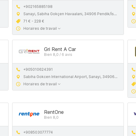
+902165885198
Sanayi, Sabiha Gokçen Havaalani, 34906 Pendik/İstanbul, Budget
71 € - 228 €
Horaires de travail
Gri Rent A Car
Bien 8,0 / 6 avis
+905010624391
Sabiha Gokcen International Airport, Sanayi, 34906 Pendik, Istanbul
Horaires de travail
RentOne
Bien 8,0
+908503077774