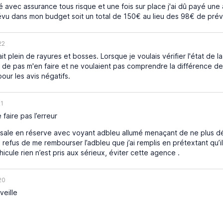
vé avec assurance tous risque et une fois sur place j'ai dû payé 
prévu dans mon budget soit un total de 150€ au lieu des 98€ de prév
22
t plein de rayures et bosses. Lorsque je voulais vérifier l'état de la v
t de pas m'en faire et ne voulaient pas comprendre la différence de
ur les avis négatifs.
21
faire pas l’erreur
 sale en réserve avec voyant adbleu allumé menaçant de ne plus d
 refus de me rembourser l’adbleu que j’ai remplis en prétextant qu’
icule rien n’est pris aux sérieux, éviter cette agence .
20
veille