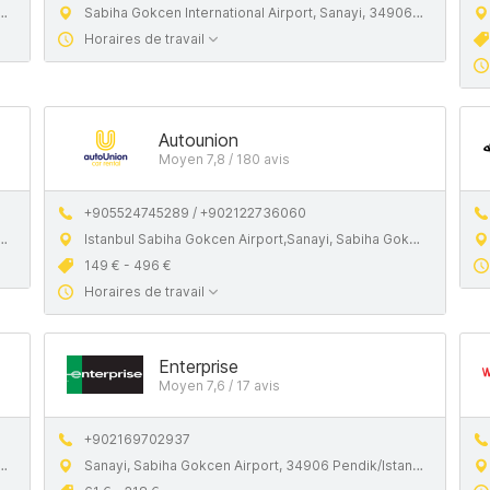
Sabiha Gokcen International Airport, Sanayi, 34906 Pendik, Istanbul
Horaires de travail
Autounion
Moyen 7,8 / 180 avis
+905524745289 / +902122736060
Istanbul Sabiha Gokcen Airport,Sanayi, Sabiha Gokcen Havaalanı, 34906 Pendik,İstanbul
149 € - 496 €
Horaires de travail
Enterprise
Moyen 7,6 / 17 avis
+902169702937
Sanayi, Sabiha Gokcen Airport, 34906 Pendik/Istanbul, Turkey