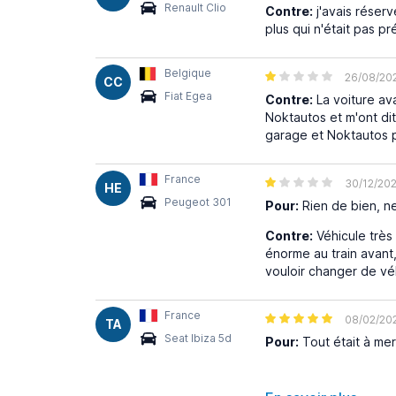
Renault Clio
Contre:
j'avais réser
plus qui n'était pas 
Belgique
26/08/20
CC
Fiat Egea
Contre:
La voiture avai
Noktautos et m'ont di
garage et Noktautos po
France
30/12/20
HE
Peugeot 301
Pour:
Rien de bien, ne 
Contre:
Véhicule très
énorme au train avant,
vouloir changer de véh
France
08/02/20
TA
Seat Ibiza 5d
Pour:
Tout était à mer