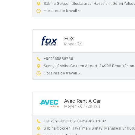
Sabiha Gökçen Uluslararası Havaalanı, Gelen Yolcu Katı Çıkışı, Kurtköy, Dış Hatlar Gelen Yolcu Katı, 34906 Pendik
Horaires de travail
FOX
Moyen 7,9
+902165888766
Sanayi, Sabiha Gokcen Airport, 34906 Pendik/Istanbul, Turkey
Horaires de travail
Avec Rent A Car
Moyen 7,6 / 729 avis
+902163982832 / +905496232832
Sabiha Gokcen Havalimanı Sanayi Mahallesi 34906 Pendik İstanbul