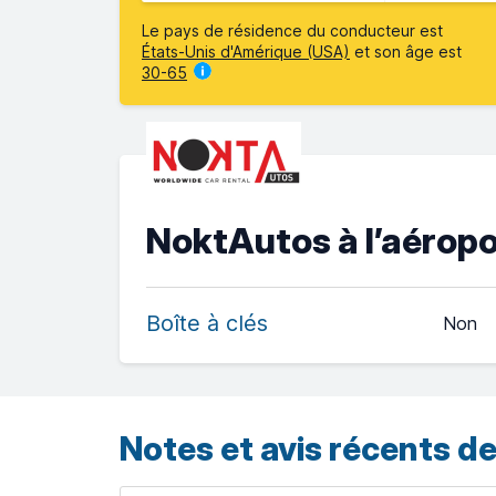
Le pays de résidence du conducteur est
États-Unis d'Amérique (USA)
et son âge est
30-65
NoktAutos à l’aéropo
Boîte à clés
Non
Notes et avis récents de