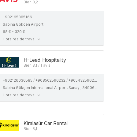
Bien 8,2
+902165885166
Sabiha Gokcen Airport
68 € - 320 €
Horaires de travail
H-Lead Hospitality
Bien 8,1 / 1 avis
+902126036585 / +908502596232 / +905432596232
Sabiha Gökçen International Airport, Sanayi, 34906 Pendik/İstanbul
Horaires de travail
Kiralasür Car Rental
Bien 8,1