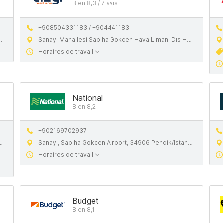
Bien 8,3 / 7 avis
+908504331183 / +904441183
Sanayi Mahallesi Sabiha Gokcen Hava Limani Dıs Hatlar Terminali, 34906 Pendik, Turkiye
Horaires de travail
National
Bien 8,2
+902169702937
Sanayi, Sabiha Gokcen Airport, 34906 Pendik/Istanbul, Turkey
Horaires de travail
Budget
Bien 8,1