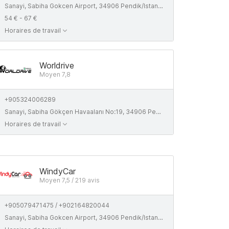
Sanayi, Sabiha Gokcen Airport, 34906 Pendik/Istanbul, Turkey
54 € - 67 €
Horaires de travail
Worldrive
Moyen 7,8
+905324006289
Sanayi, Sabiha Gökçen Havaalanı No:19, 34906 Pendik/Istanbul
Horaires de travail
WindyCar
Moyen 7,5 / 219 avis
+905079471475 / +902164820044
Sanayi, Sabiha Gokcen Airport, 34906 Pendik/Istanbul, Turkey