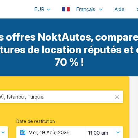
EUR
Français
 offres NoktAutos, compare
itures de location réputés et
70 % !
, Istanbul, Turquie
Date de restitution
11:00 am