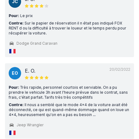
JC
Pour:
Le prix
Contre:
Sur le papier de réservation il n était pas indiqué FOX
RENT d ou la difficulté à trouver le loueur et le temps perdu pour
récupérer la voiture.
Dodge Grand Caravan
20/02/2022
E. O.
EO
Pour:
Très rapide, personnel courtois et serviable. On a pu
prendre le vehicule 3h avant l'heure prévue dans le contrat, sans
frais, c'était parfait. Tarifs très très compétitifs
Contre:
Il nous a semblé que le mode 4x4 de la voiture avait été
déconnecté, ce qui est quand-même dommage quand on loue un
4x4, heureusement qu'on en a pas eu besoin ...
Jeep Wrangler