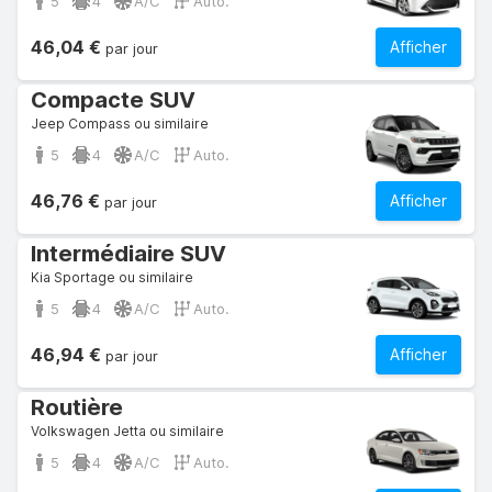
5
4
A/C
Auto.
46,04 €
Afficher
par jour
Compacte SUV
Jeep Compass ou similaire
5
4
A/C
Auto.
46,76 €
Afficher
par jour
Intermédiaire SUV
Kia Sportage ou similaire
5
4
A/C
Auto.
46,94 €
Afficher
par jour
Routière
Volkswagen Jetta ou similaire
5
4
A/C
Auto.