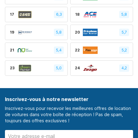
17
6,3
18
5,8
19
5,8
20
5,7
21
5,4
22
5,2
23
5,0
24
4,2
Inscrivez-vous à notre newsletter
Inscrivez-vous pour recevoir les meilleures offres de location
de voitures dans votre boîte de réception ! Pas de spam,
toujours des offres exclusives !