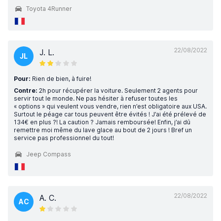
Toyota 4Runner
22/08/2022
J. L.
JL
Pour:
Rien de bien, à fuire!
Contre:
2h pour récupérer la voiture. Seulement 2 agents pour
servir tout le monde. Ne pas hésiter à refuser toutes les
« options » qui veulent vous vendre, rien n’est obligatoire aux USA.
Surtout le péage car tous peuvent être évités ! J’ai été prélevé de
134€ en plus ?! La caution ? Jamais remboursée! Enfin, j’ai dû
remettre moi même du lave glace au bout de 2 jours ! Bref un
service pas professionnel du tout!
Jeep Compass
22/08/2022
A. C.
AC