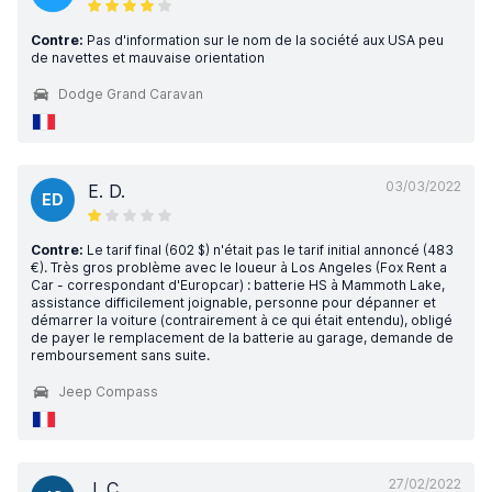
Contre:
Pas d'information sur le nom de la société aux USA peu
de navettes et mauvaise orientation
Dodge Grand Caravan
03/03/2022
E. D.
ED
Contre:
Le tarif final (602 $) n'était pas le tarif initial annoncé (483
€). Très gros problème avec le loueur à Los Angeles (Fox Rent a
Car - correspondant d'Europcar) : batterie HS à Mammoth Lake,
assistance difficilement joignable, personne pour dépanner et
démarrer la voiture (contrairement à ce qui était entendu), obligé
de payer le remplacement de la batterie au garage, demande de
remboursement sans suite.
Jeep Compass
27/02/2022
J. C.