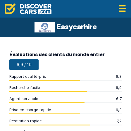
Easycarhire
Évaluations des clients du monde entier
6,9 / 10
Rapport qualité-prix
6,3
Recherche facile
6,9
Agent serviable
6,7
Prise en charge rapide
6,3
Restitution rapide
7,2