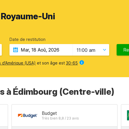
, Royaume-Uni
Date de restitution
Re
11:00 am
s d'Amérique (USA)
et son âge est
30-65
rs à Édimbourg (Сentre-ville)
Budget
Très bien 8,8 / 23 avis