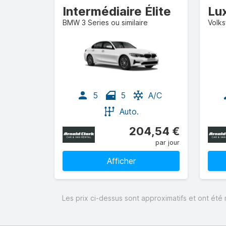
Intermédiaire Élite
Lu
BMW 3 Series ou similaire
5
5
A/C
Auto.
204,54 €
par jour
Afficher
Les prix ci-dessus sont approximatifs et ont été 