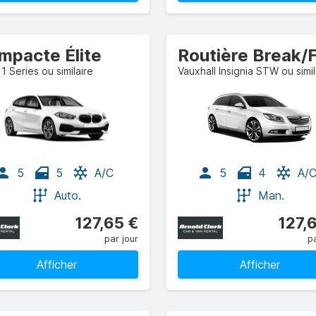
mpacte Élite
 Series ou similaire
Vauxhall Insignia STW ou simil
5
5
A/C
5
4
A/
Auto.
Man.
127,65 €
127,
par jour
pa
Afficher
Afficher