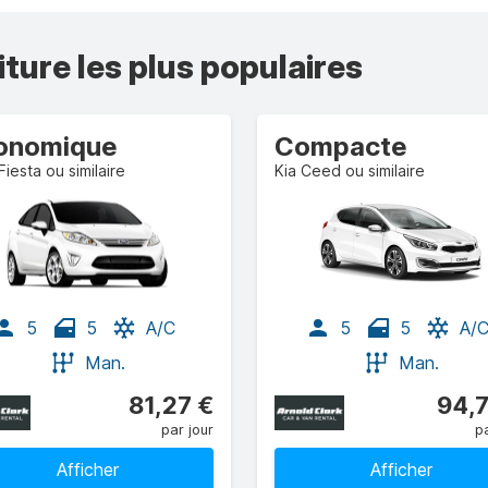
iture les plus populaires
onomique
Compacte
Fiesta ou similaire
Kia Ceed ou similaire
5
5
A/C
5
5
A/
Man.
Man.
81,27 €
94,
par jour
pa
Afficher
Afficher