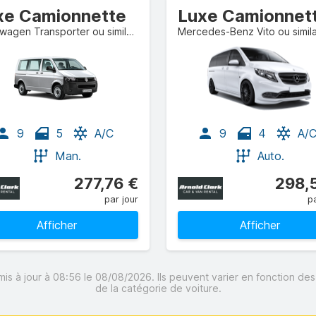
xe Camionnette
Luxe Camionnet
Volkswagen Transporter ou similaire
Mercedes-Benz Vito ou simila
9
5
A/C
9
4
A/
Man.
Auto.
277,76 €
298,
par jour
pa
Afficher
Afficher
mis à jour à 08:56 le 08/08/2026. Ils peuvent varier en fonction de
de la catégorie de voiture.