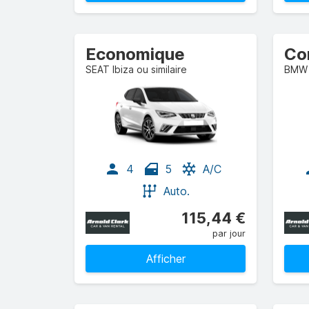
Economique
Co
SEAT Ibiza ou similaire
BMW 1
4
5
A/C
Auto.
115,44 €
par jour
Afficher