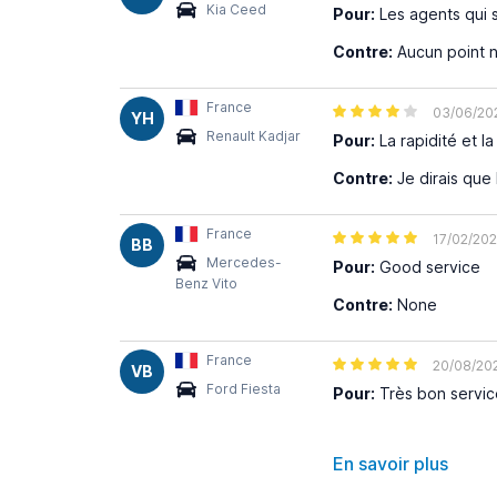
Kia Ceed
Pour:
Les agents qui s
Contre:
Aucun point n
France
03/06/20
YH
Renault Kadjar
Pour:
La rapidité et la
Contre:
Je dirais que l
France
17/02/20
BB
Mercedes-
Pour:
Good service
Benz Vito
Contre:
None
France
20/08/20
VB
Ford Fiesta
Pour:
Très bon servic
En savoir plus