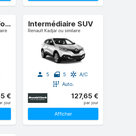
Routière Break/Fourgon
Intermédiaire SUV
aire
Renault Kadjar ou similaire
C
5
5
A/C
Auto.
65 €
127,65 €
r jour
par jour
Afficher