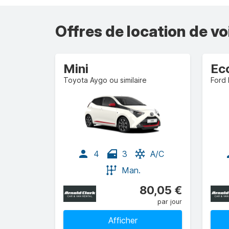
Offres de location de vo
Mini
Ec
Toyota Aygo ou similaire
Ford 
4
3
A/C
Man.
80,05 €
par jour
Afficher