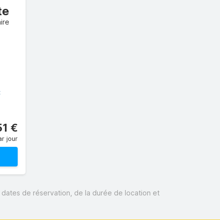
te
ire
C
51 €
r jour
s dates de réservation, de la durée de location et