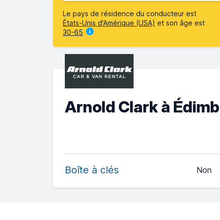
Le pays de résidence du conducteur est
États-Unis d'Amérique (USA)
et son âge est
30-65
Arnold Clark à Édimb
Boîte à clés
Non