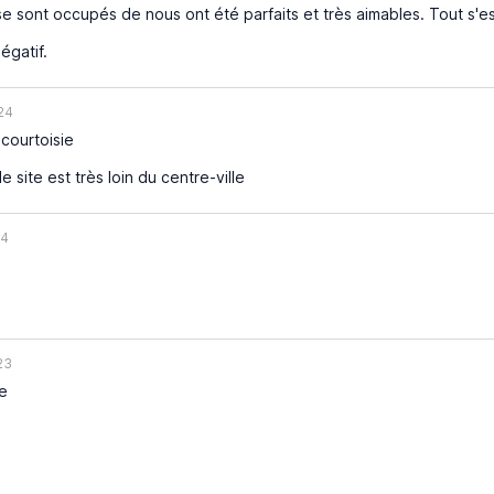
e sont occupés de nous ont été parfaits et très aimables. Tout s'es
égatif.
24
 courtoisie
e site est très loin du centre-ville
24
23
e