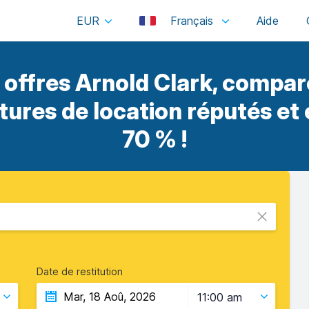
EUR
Français
offres Arnold Clark, compar
itures de location réputés et
70 % !
Date de restitution
11:00 am