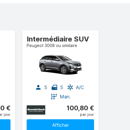
Intermédiaire SUV
Peugeot 3008 ou similaire
C
5
5
A/C
Man.
70 €
100,80 €
r jour
par jour
Afficher