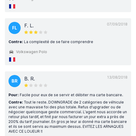
07/09/2018
F. L.
FL
Contre:
La complexité de se faire comprendre
Volkswagen Polo
13/08/2018
B. R.
BR
Pour:
Facile pour eux de se servir et débiter ma carte bancaire.
Contre:
Tout le reste. DOWNGRADE de 2 catégories de véhicule
avec une mauvaise foi des plus totale. Refus d'upgrader ou de
négocier quelconque geste commercial. L'agent nous accorde un
retour plus tardif, et finit par nous facturer un jour extra a près de
200% du tarif journalier. En gros je leur ai donné ma carte bancaire
et ils se sont servis au maximum dessus. EVITEZ LES ARNAQUES
AVEC CE LOUEUR !!