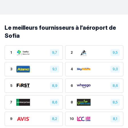
Le meilleurs fournisseurs à l’aéroport de
Sofia
1
9,7
2
9,5
3
9,1
4
9,0
5
8,9
6
8,6
7
8,6
8
8,5
9
8,2
10
8,1