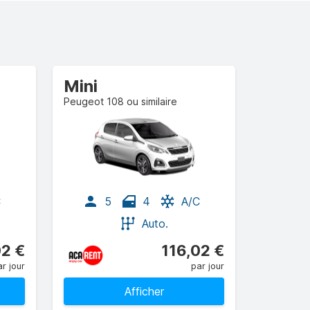
Mini
Peugeot 108 ou similaire
C
5
4
A/C
Auto.
02 €
116,02 €
r jour
par jour
Afficher