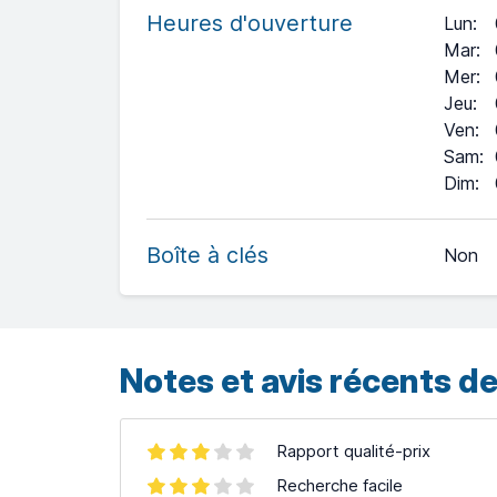
Heures d'ouverture
Lun
:
Mar
:
Mer
:
Jeu
:
Ven
:
Sam
:
+
Dim
:
−
Boîte à clés
Non
Leaflet
| ©
OpenStreetMap
contributors ©
CARTO
Notes et avis récents de
Rapport qualité-prix
Recherche facile