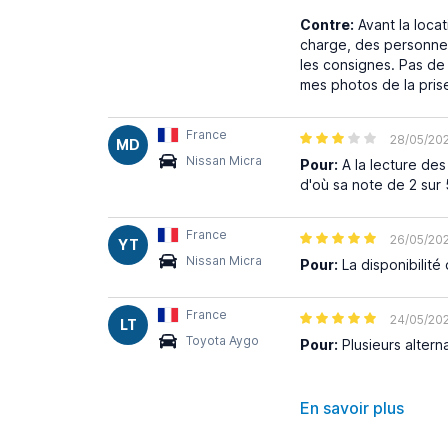
Contre:
Avant la locat
charge, des personnes,
les consignes. Pas de c
mes photos de la pris
France
28/05/20
MD
Nissan Micra
Pour:
A la lecture de
d'où sa note de 2 sur 
France
26/05/20
YT
Nissan Micra
Pour:
La disponibilité
France
24/05/20
LT
Toyota Aygo
Pour:
Plusieurs altern
En savoir plus