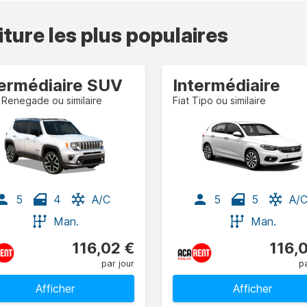
iture les plus populaires
termédiaire SUV
Intermédiaire
Renegade ou similaire
Fiat Tipo ou similaire
5
4
A/C
5
5
A/
Man.
Man.
116,02 €
116,
par jour
pa
Afficher
Afficher