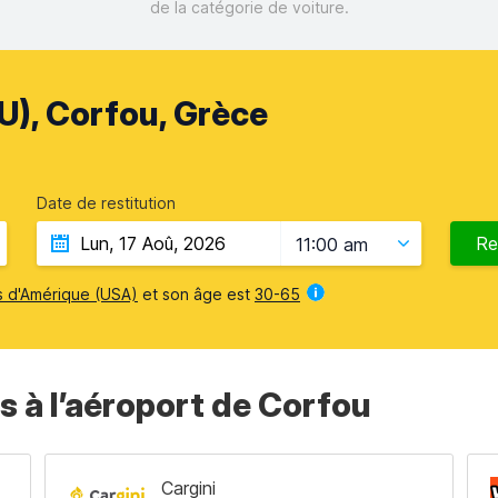
de la catégorie de voiture.
U), Corfou, Grèce
Date de restitution
Re
11:00 am
s d'Amérique (USA)
et son âge est
30-65
s à l’aéroport de Corfou
Cargini