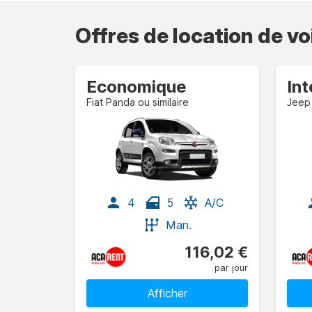
Offres de location de vo
Economique
In
Fiat Panda ou similaire
Jeep 
4
5
A/C
Man.
116,02 €
par jour
Afficher