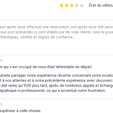
État du véhic
 soit après avoir effectué une réservation, soit après avoir été servi
vous sont présentés ici sont établis par de vrais clients, sans la poss
hentiques, vérifiés et dignes de confiance.
25
e qui s est occupé de nous était détestable du départ
uhaite partager notre expérience récente concernant notre location
 à nos attentes et à notre précédente expérience avec discoverca
 a été remis qu’1h30 plus tard, après de nombreux appels et échang
mpathique ni professionnel, ce qui a accentué notre frustration.
25
supérieur à celle choisie.