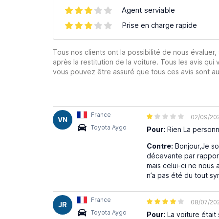
Agent serviable
Prise en charge rapide
Tous nos clients ont la possibilité de nous évaluer,
après la restitution de la voiture. Tous les avis qui 
vous pouvez être assuré que tous ces avis sont aut
France
02/09/20
VN
Toyota Aygo
Pour:
Rien La personn
Contre:
Bonjour,Je so
décevante par rapport
mais celui-ci ne nous
n’a pas été du tout sy
France
08/07/20
JR
Toyota Aygo
Pour:
La voiture était 