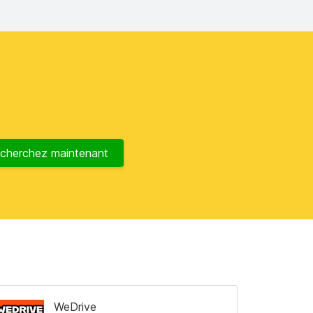
cherchez maintenant
WeDrive