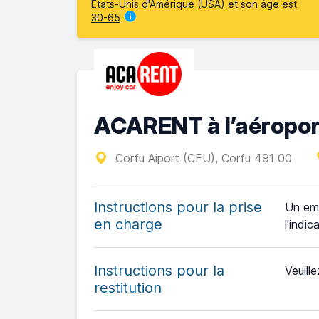
États-Unis d'Amérique (USA)
et son âge est
30-65
ACARENT à l’aéropor
Corfu Aiport (CFU), Corfu 491 00
Instructions pour la prise
Un em
en charge
l'indi
Instructions pour la
Veuille
restitution