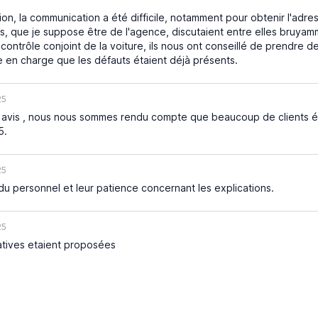
ion, la communication a été difficile, notamment pour obtenir l'adress
 que je suppose être de l'agence, discutaient entre elles bruyammen
ontrôle conjoint de la voiture, ils nous ont conseillé de prendre des
e en charge que les défauts étaient déjà présents.
25
s avis , nous nous sommes rendu compte que beaucoup de clients é
5.
25
 du personnel et leur patience concernant les explications.
25
atives etaient proposées