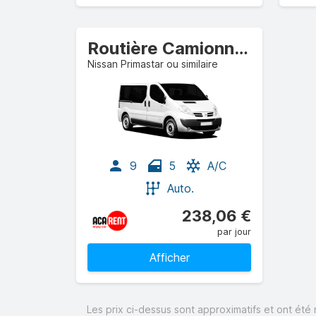
Routière Camionnette
Nissan Primastar ou similaire
9
5
A/C
Auto.
238,06 €
par jour
Afficher
Les prix ci-dessus sont approximatifs et ont été 