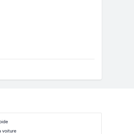
pide
a voiture