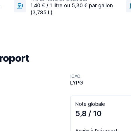
n
1,40 € / 1 litre ou 5,30 € par gallon
(3,785 L)
éroport
ICAO
LYPG
Note globale
5,8
/ 10