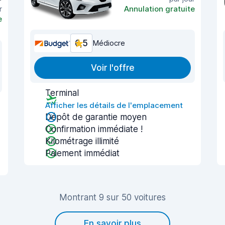
r
Annulation gratuite
e
6,5
Médiocre
Voir l'offre
Terminal
Afficher les détails de l'emplacement
Dépôt de garantie moyen
Confirmation immédiate !
Kilométrage illimité
Paiement immédiat
Montrant 9 sur 50 voitures
En savoir plus