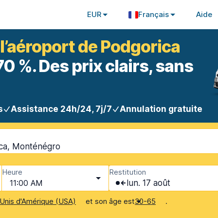
EUR
Français
Aide
 l’aéroport de Podgorica
 %. Des prix clairs, sans
s
Assistance 24h/24, 7j/7
Annulation gratuite
ica, Monténégro
Heure
Restitution
11:00 AM
lun. 17 août
et son âge est
.
Unis d'Amérique (USA)
30-65