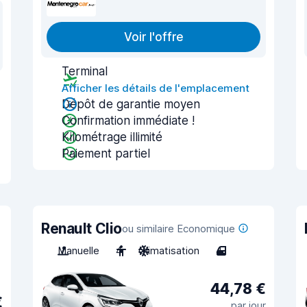
Voir l'offre
Terminal
Afficher les détails de l'emplacement
Dépôt de garantie moyen
Confirmation immédiate !
Kilométrage illimité
Paiement partiel
Renault Clio
ou similaire Economique
Manuelle
4
Climatisation
4
44,78 €
€
par jour