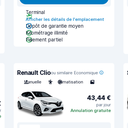
Terminal
Afficher les détails de l'emplacement
Dépôt de garantie moyen
Kilométrage illimité
Paiement partiel
Renault Clio
ou similaire Economique
Manuelle
5
Climatisation
5
43,44 €
€
par jour
r
Annulation gratuite
e