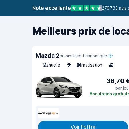
Note excellente
279 733 avis 
Meilleurs prix de loc
Mazda 2
ou similaire Economique
Manuelle
5
Climatisation
4
38,70 
par jou
Annulation gratuit
Voir l'offre