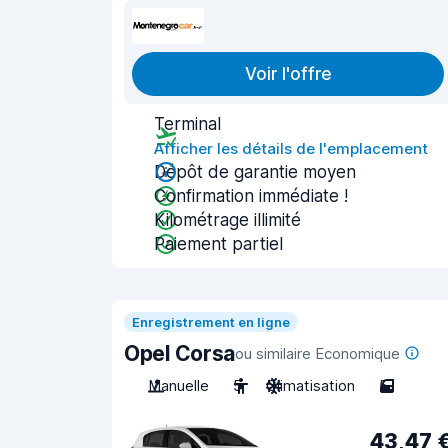
Voir l'offre
Terminal
Afficher les détails de l'emplacement
Dépôt de garantie moyen
Confirmation immédiate !
Kilométrage illimité
Paiement partiel
Enregistrement en ligne
Opel Corsa
ou similaire Economique
Manuelle
5
Climatisation
5
43,47 