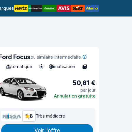
arques
Ford Focus
ou similaire Intermédiaire
Automatique
5
Climatisation
5
50,61 €
par jour
Annulation gratuite
5,8
Très médiocre
Voir l'offre