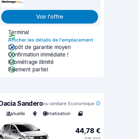
Voir l'offre
Terminal
Afficher les détails de l'emplacement
Dépôt de garantie moyen
Confirmation immédiate !
Kilométrage illimité
Paiement partiel
Dacia Sandero
ou similaire Economique
Manuelle
4
Climatisation
4
44,78 €
par jour