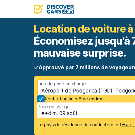
Location de voiture à
Économisez jusqu'à 70
mauvaise surprise.
Approuvé par 7 millions de voyageur
Lieu de prise en charge
Aéroport de Podgorica (TGD), Podgor
Restitution au même endroit
Prise en charge
dim. 09 août
Le pays de résidence du conducteur est
États-