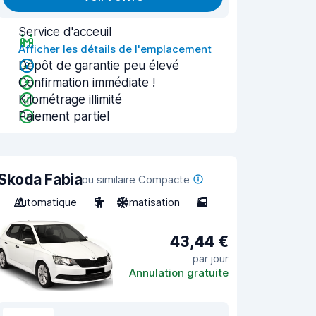
Service d'acceuil
Afficher les détails de l'emplacement
Dépôt de garantie peu élevé
Confirmation immédiate !
Kilométrage illimité
Paiement partiel
Skoda Fabia
ou similaire Compacte
Automatique
5
Climatisation
5
43,44 €
par jour
Annulation gratuite