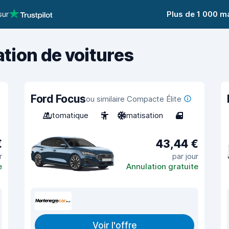
sur
Plus de 1 000 m
ation de voitures
Ford Focus
ou similaire Compacte Élite
Automatique
5
Climatisation
4
€
43,44 €
r
par jour
e
Annulation gratuite
Voir l'offre