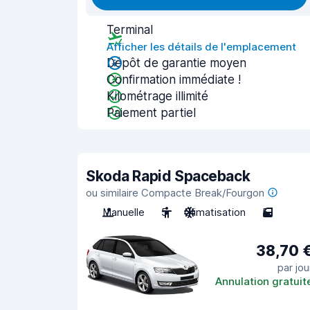
Terminal
Afficher les détails de l'emplacement
Dépôt de garantie moyen
Confirmation immédiate !
Kilométrage illimité
Paiement partiel
Skoda Rapid Spaceback
ou similaire Compacte Break/Fourgon
Manuelle
5
Climatisation
5
38,70 
par jou
Annulation gratuit