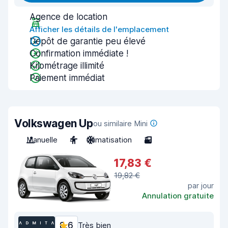
Agence de location
Afficher les détails de l'emplacement
Dépôt de garantie peu élevé
Confirmation immédiate !
Kilométrage illimité
Paiement immédiat
Volkswagen Up
ou similaire Mini
Manuelle
4
Climatisation
3
17,83 €
19,82 €
par jour
Annulation gratuite
8,6
Très bien