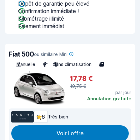
Dépôt de garantie peu élevé
Confirmation immédiate !
Kilométrage illimité
Paiement immédiat
Fiat 500
ou similaire Mini
Manuelle
4
Sans climatisation
3
17,78 €
19,75 €
par jour
Annulation gratuite
8,6
Très bien
Voir l'offre