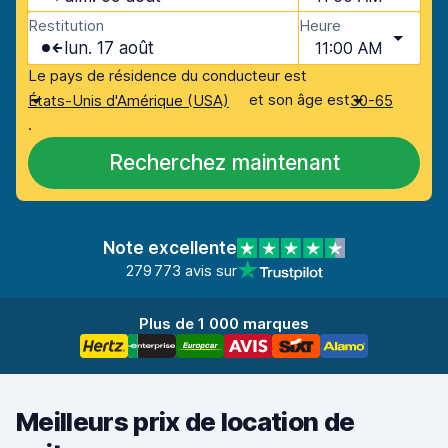
Restitution
Heure
lun. 17 août
11:00 AM
Le pays de résidence du conducteur est
et son âge est
États-Unis d'Amérique (USA)
30-65
.
Recherchez maintenant
Note excellente
279 773 avis sur
Plus de 1 000 marques
Meilleurs prix de location de