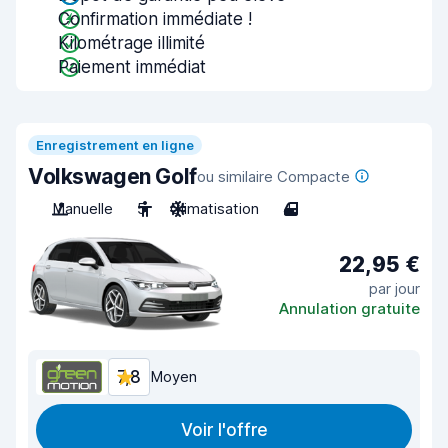
Confirmation immédiate !
Kilométrage illimité
Paiement immédiat
Enregistrement en ligne
Volkswagen Golf
ou similaire Compacte
Manuelle
5
Climatisation
4
22,95 €
par jour
Annulation gratuite
7,8
Moyen
Voir l'offre