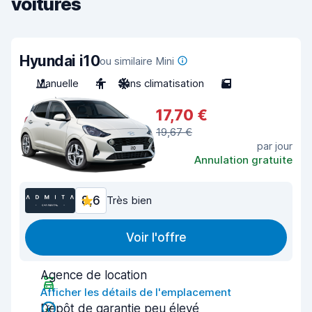
voitures
Hyundai i10
ou similaire Mini
Manuelle
4
Sans climatisation
5
17,70 €
19,67 €
par jour
Annulation gratuite
8,6
Très bien
Voir l'offre
Agence de location
Afficher les détails de l'emplacement
Dépôt de garantie peu élevé