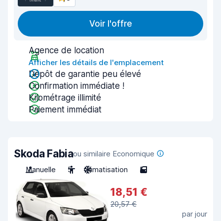
Voir l'offre
Agence de location
Afficher les détails de l'emplacement
Dépôt de garantie peu élevé
Confirmation immédiate !
Kilométrage illimité
Paiement immédiat
Skoda Fabia
ou similaire Economique
Manuelle
5
Climatisation
5
18,51 €
20,57 €
par jour