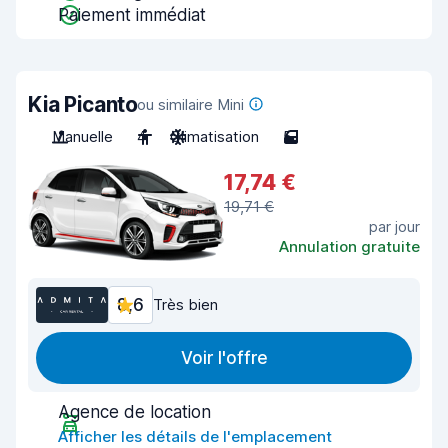
Paiement immédiat
Kia Picanto
ou similaire Mini
Manuelle
4
Climatisation
5
17,74 €
19,71 €
par jour
Annulation gratuite
8,6
Très bien
Voir l'offre
Agence de location
Afficher les détails de l'emplacement