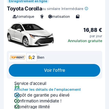
Enregistrement en ligne
Toyota Corolla
ou similaire Intermédiaire
Automatique
5
Climatisation
5
16,88 €
par jour
Annulation gratuite
8,2
Bien
Voir l'offre
Service d'acceuil
Afficher les détails de l'emplacement
Dépôt de garantie peu élevé
Confirmation immédiate !
Kilométrage illimité