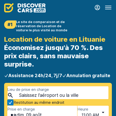
Le site de comparaison et de
#1
réservation de Location de
voiture le plus visité au monde
Location de voiture en Lituanie
Économisez jusqu'à 70 %. Des
prix clairs, sans mauvaise
surprise.
Assistance 24h/24, 7j/7
Annulation gratuite
Lieu de prise en charge
Restitution au même endroit
Prise en charge
Heure
dim. 09 août
11:00 AM