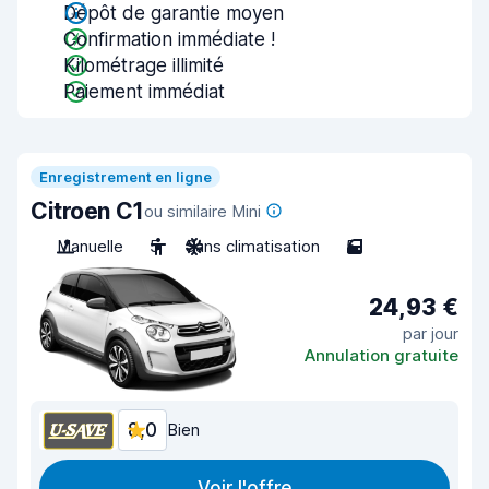
Dépôt de garantie moyen
Confirmation immédiate !
Kilométrage illimité
Paiement immédiat
Enregistrement en ligne
Citroen C1
ou similaire Mini
Manuelle
5
Sans climatisation
5
24,93 €
par jour
Annulation gratuite
8,0
Bien
Voir l'offre