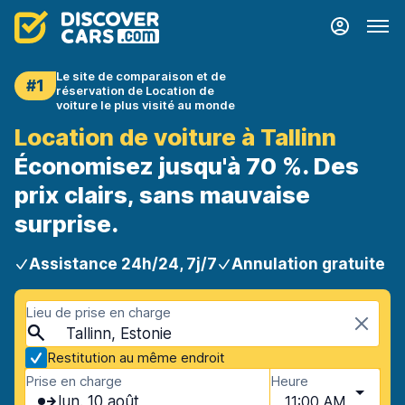
Le site de comparaison et de
#1
réservation de Location de
voiture le plus visité au monde
Location de voiture à Tallinn
Économisez jusqu'à 70 %. Des
prix clairs, sans mauvaise
surprise.
Assistance 24h/24, 7j/7
Annulation gratuite
Lieu de prise en charge
Tallinn, Estonie
Restitution au même endroit
Prise en charge
Heure
lun. 10 août
11:00 AM