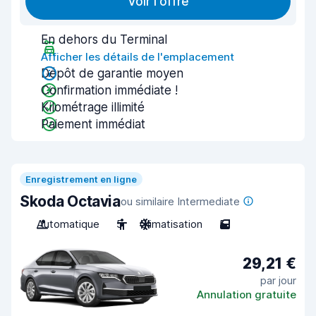
Voir l'offre
En dehors du Terminal
Afficher les détails de l'emplacement
Dépôt de garantie moyen
Confirmation immédiate !
Kilométrage illimité
Paiement immédiat
Enregistrement en ligne
Skoda Octavia
ou similaire Intermediate
Automatique
5
Climatisation
5
29,21 €
par jour
Annulation gratuite