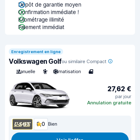
Dépôt de garantie moyen
Confirmation immédiate !
Kilométrage illimité
Paiement immédiat
Enregistrement en ligne
Volkswagen Golf
ou similaire Compact
Manuelle
5
Climatisation
4
27,62 €
par jour
Annulation gratuite
8,0
Bien