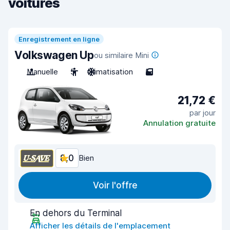
voitures
Enregistrement en ligne
Volkswagen Up
ou similaire Mini
Manuelle
5
Climatisation
5
21,72 €
par jour
Annulation gratuite
8,0
Bien
Voir l'offre
En dehors du Terminal
Afficher les détails de l'emplacement