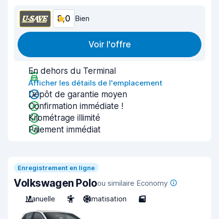
8,0
Bien
Voir l'offre
En dehors du Terminal
Afficher les détails de l'emplacement
Dépôt de garantie moyen
Confirmation immédiate !
Kilométrage illimité
Paiement immédiat
Enregistrement en ligne
Volkswagen Polo
ou similaire Economy
Manuelle
5
Climatisation
5