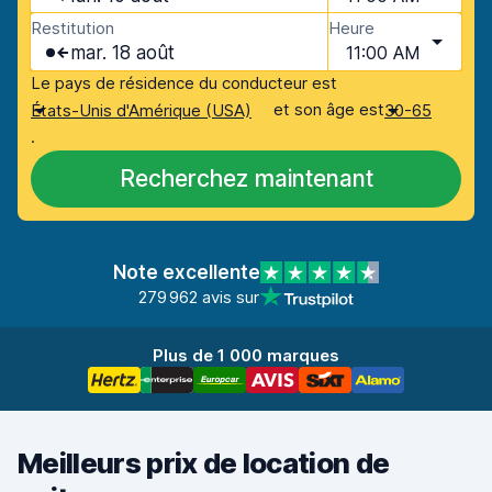
Restitution
Heure
mar. 18 août
11:00 AM
Le pays de résidence du conducteur est
et son âge est
États-Unis d'Amérique (USA)
30-65
.
Recherchez maintenant
Note excellente
279 962 avis sur
Plus de 1 000 marques
Meilleurs prix de location de