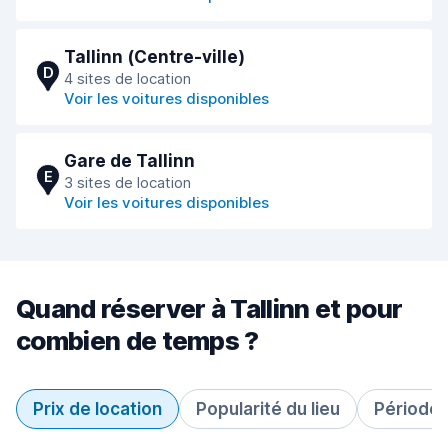
Tallinn (Сentre-ville)
D
4 sites de location
Voir les voitures disponibles
Gare de Tallinn
E
3 sites de location
Voir les voitures disponibles
Quand réserver à Tallinn et pour
combien de temps ?
Prix de location
Popularité du lieu
Période 