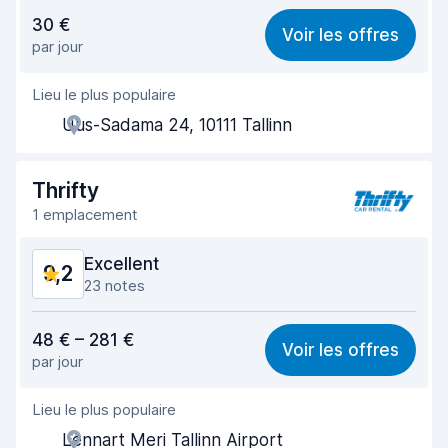
Rapport qualité-prix
9,0
30 €
Voir les offres
par jour
Recherche facile
9,4
Lieu le plus populaire
Agent serviable
9,3
Uus-Sadama 24, 10111 Tallinn
Prise en charge rapide
9,6
Restitution rapide
9,5
Thrifty
1 emplacement
Propreté de la voiture
9,7
Excellent
9,2
État du véhicule
9,6
23 notes
Rapport qualité-prix
9,0
48 € – 281 €
Voir les offres
par jour
Recherche facile
9,3
Lieu le plus populaire
Agent serviable
8,8
Lennart Meri Tallinn Airport