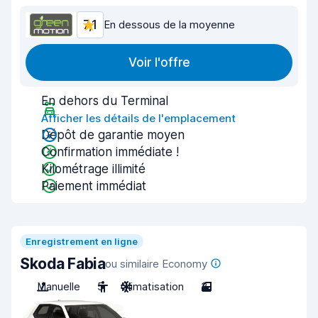
7,1
En dessous de la moyenne
Voir l'offre
En dehors du Terminal
Afficher les détails de l'emplacement
Dépôt de garantie moyen
Confirmation immédiate !
Kilométrage illimité
Paiement immédiat
Enregistrement en ligne
Skoda Fabia
ou similaire Economy
Manuelle
5
Climatisation
3