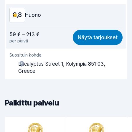
Auton siisteys
8,5
6,8
Auton kunto
Huono
8,1
Vastine rahalle
5,9
59 € – 213 €
Näytä tarjoukset
per päivä
Löytämisen helppous
8,2
Suosituin kohde
Toimihenkilön avuliaisuus
5,6
Eucalyptus Street 1, Kolympia 851 03,
Noutonopeus
8,0
Greece
Palautusnopeus
8,2
Auton siisteys
6,2
Palkittu palvelu
Auton kunto
5,7