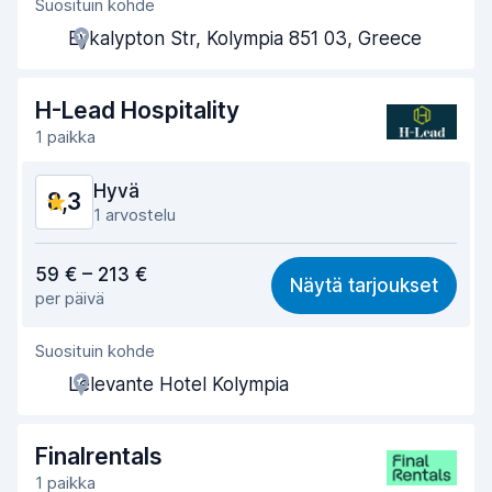
Suosituin kohde
Toimihenkilön avuliaisuus
9,1
Eykalypton Str, Kolympia 851 03, Greece
Noutonopeus
7,8
Palautusnopeus
8,5
H-Lead Hospitality
1 paikka
Auton siisteys
9,0
Hyvä
8,3
Auton kunto
8,4
1 arvostelu
Vastine rahalle
8,5
59 € – 213 €
Näytä tarjoukset
per päivä
Löytämisen helppous
8,2
Suosituin kohde
Toimihenkilön avuliaisuus
8,8
Lelevante Hotel Kolympia
Noutonopeus
8,0
Palautusnopeus
8,2
Finalrentals
1 paikka