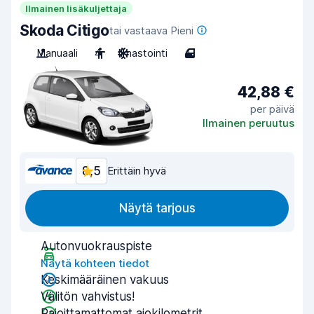
Ilmainen lisäkuljettaja
Skoda Citigo
tai vastaava Pieni
Manuaali
4
Ilmastointi
4
42,88 €
per päivä
Ilmainen peruutus
8,5
Erittäin hyvä
Näytä tarjous
Autonvuokrauspiste
Näytä kohteen tiedot
Keskimääräinen vakuus
Välitön vahvistus!
Rajoittamattomat ajokilometrit