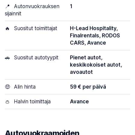
📍
Autonvuokrauksen
1
sijainnit
🔥
Suositut toimittajat
H-Lead Hospitality,
Finalrentals, RODOS
CARS, Avance
🚗
Suositut autotyypit
Pienet autot,
keskikokoiset autot,
avoautot
🤑
Alin hinta
59 € per päivä
👛
Halvin toimittaja
Avance
Autovuokraamoiden