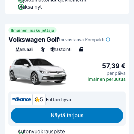
Maksa nyt
Ilmainen lisäkuljettaja
Volkswagen Golf
tai vastaava Kompakti
Manuaali
5
Ilmastointi
4
57,39 €
per päivä
Ilmainen peruutus
8,5
Erittäin hyvä
Näytä tarjous
Autonvuokrauspiste