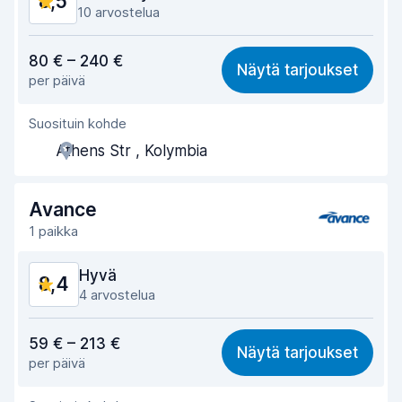
8,5
10 arvostelua
Vastine rahalle
8,5
80 € – 240 €
Näytä tarjoukset
per päivä
Löytämisen helppous
8,2
Suosituin kohde
Toimihenkilön avuliaisuus
9,2
Athens Str , Kolymbia
Noutonopeus
8,0
Palautusnopeus
8,2
Avance
1 paikka
Auton siisteys
8,8
Hyvä
8,4
Auton kunto
8,4
4 arvostelua
Vastine rahalle
8,5
59 € – 213 €
Näytä tarjoukset
per päivä
Löytämisen helppous
7,7