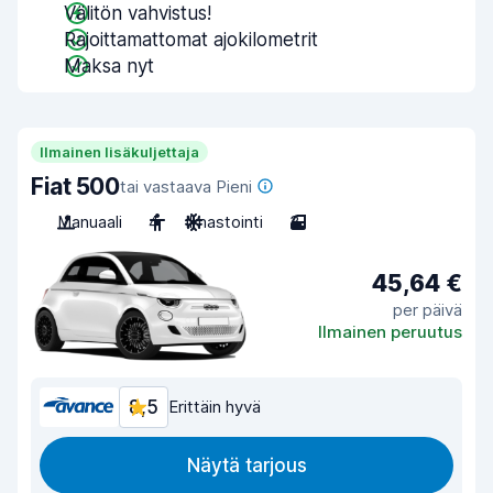
Välitön vahvistus!
Rajoittamattomat ajokilometrit
Maksa nyt
Ilmainen lisäkuljettaja
Fiat 500
tai vastaava Pieni
Manuaali
4
Ilmastointi
3
45,64 €
per päivä
Ilmainen peruutus
8,5
Erittäin hyvä
Näytä tarjous