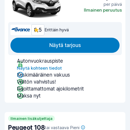
per päivä
Ilmainen peruutus
8,5
Erittäin hyvä
Näytä tarjous
Autonvuokrauspiste
Näytä kohteen tiedot
Keskimääräinen vakuus
Välitön vahvistus!
Rajoittamattomat ajokilometrit
Maksa nyt
Ilmainen lisäkuljettaja
Peugeot 108
tai vastaava Pieni