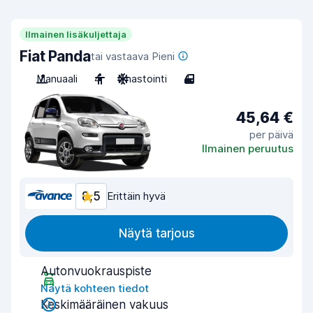
Ilmainen lisäkuljettaja
Fiat Panda
tai vastaava Pieni
Manuaali
4
Ilmastointi
4
45,64 €
per päivä
Ilmainen peruutus
8,5
Erittäin hyvä
Näytä tarjous
Autonvuokrauspiste
Näytä kohteen tiedot
Keskimääräinen vakuus