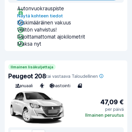
Autonvuokrauspiste
Näytä kohteen tiedot
Keskimääräinen vakuus
Välitön vahvistus!
Rajoittamattomat ajokilometrit
Maksa nyt
Ilmainen lisäkuljettaja
Peugeot 208
tai vastaava Taloudellinen
Manuaali
4
Ilmastointi
4
47,09 €
per päivä
Ilmainen peruutus