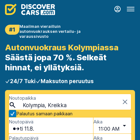
Maailman vierailluin
#1
autonvuokrauksen vertailu- ja
varaussivusto
Autonvuokraus Kolympiassa
Säästä jopa 70 %. Selkeät
hinnat, ei yllätyksiä.
24/7 Tuki
Maksuton peruutus
Noutopaikka
Kolympia, Kreikka
Palautus samaan paikkaan
Noutopäivä
Aika
ti 11.8.
11:00 AM
Palautuspäivä
Aika