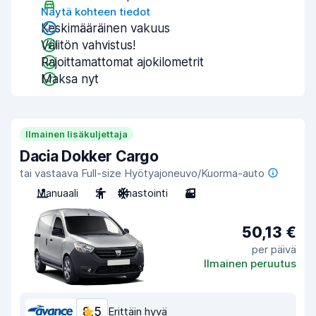
Näytä kohteen tiedot
Keskimääräinen vakuus
Välitön vahvistus!
Rajoittamattomat ajokilometrit
Maksa nyt
Ilmainen lisäkuljettaja
Dacia Dokker Cargo
tai vastaava Full-size Hyötyajoneuvo/Kuorma-auto
Manuaali
2
Ilmastointi
3
50,13 €
per päivä
Ilmainen peruutus
8,5
Erittäin hyvä