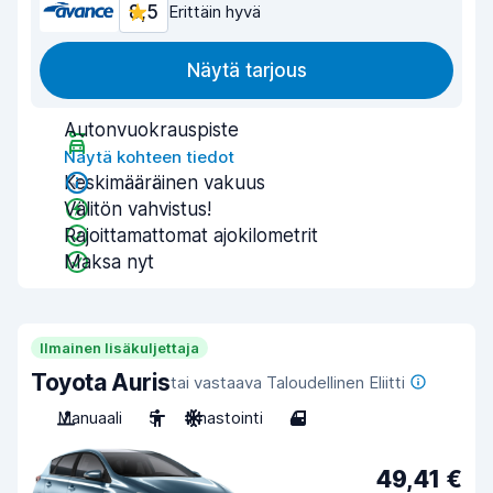
8,5
Erittäin hyvä
Näytä tarjous
Autonvuokrauspiste
Näytä kohteen tiedot
Keskimääräinen vakuus
Välitön vahvistus!
Rajoittamattomat ajokilometrit
Maksa nyt
Ilmainen lisäkuljettaja
Toyota Auris
tai vastaava Taloudellinen Eliitti
Manuaali
5
Ilmastointi
4
49,41 €