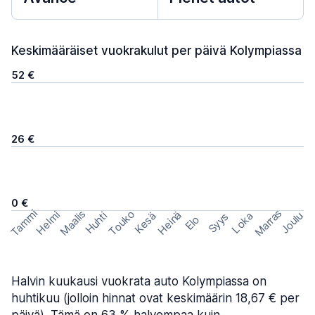
Keskimääräiset vuokrakulut per päivä Kolympiassa
52 €
26 €
0 €
Marras
Tammi
Maalis
Touko
Helmi
Heinä
Huhti
Joulu
Kesä
Loka
Syys
Elo
Halvin kuukausi vuokrata auto Kolympiassa on
huhtikuu (jolloin hinnat ovat keskimäärin 18,67 € per