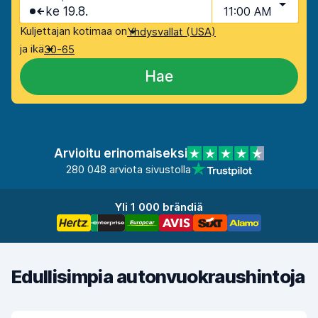
ke 19.8.
11:00 AM
Kuljettajan kotimaa on
Yhdysvallat (USA)
ja ikä
30-65
Hae
Arvioitu erinomaiseksi
280 048 arviota sivustolla
Yli 1 000 brändiä
Edullisimpia autonvuokraushintoja