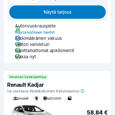
Näytä tarjous
Autonvuokrauspiste
Näytä kohteen tiedot
Keskimääräinen vakuus
Välitön vahvistus!
Rajoittamattomat ajokilometrit
Maksa nyt
Ilmainen lisäkuljettaja
Renault Kadjar
tai vastaava Keskikokoinen Katumaasturi
Manuaali
5
Ilmastointi
5
58,84 €