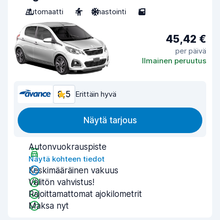
Automaatti
4
Ilmastointi
5
45,42 €
per päivä
Ilmainen peruutus
8,5
Erittäin hyvä
Näytä tarjous
Autonvuokrauspiste
Näytä kohteen tiedot
Keskimääräinen vakuus
Välitön vahvistus!
Rajoittamattomat ajokilometrit
Maksa nyt