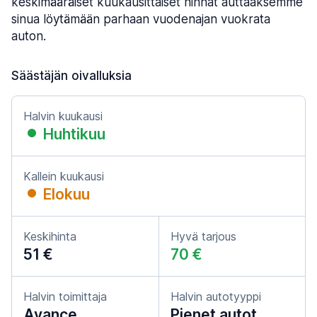
keskimääräiset kuukausittaiset hinnat auttaaksemme
sinua löytämään parhaan vuodenajan vuokrata
auton.
Säästäjän oivalluksia
Halvin kuukausi
Huhtikuu
Kallein kuukausi
Elokuu
Keskihinta
Hyvä tarjous
51 €
70 €
Halvin toimittaja
Halvin autotyyppi
Avance
Pienet autot