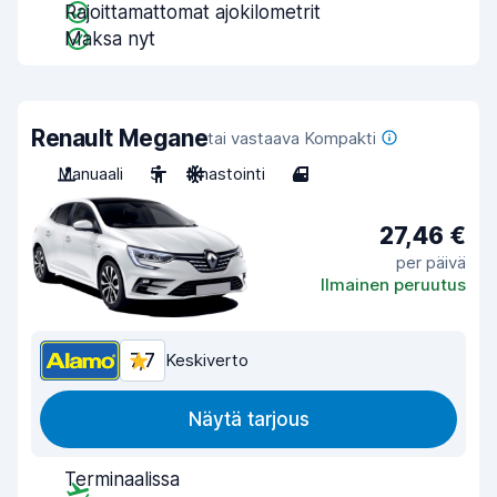
Rajoittamattomat ajokilometrit
Maksa nyt
Renault Megane
tai vastaava Kompakti
Manuaali
5
Ilmastointi
4
27,46 €
per päivä
Ilmainen peruutus
7,7
Keskiverto
Näytä tarjous
Terminaalissa