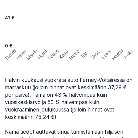
41 €
0 €
Marras
Tammi
Maalis
Touko
Helmi
Heinä
Huhti
Joulu
Kesä
Loka
Syys
Elo
Halvin kuukausi vuokrata auto Ferney-Voltairessa on
marraskuu (jolloin hinnat ovat keskimäärin 37,29 €
per päivä). Tämä on 43 % halvempaa kuin
vuosikeskiarvo ja 50 % halvempaa kuin
vuokraaminen joulukuussa (jolloin hinnat ovat
keskimäärin 75,24 €).
Nämä tiedot auttavat sinua tunnistamaan hiljaisen