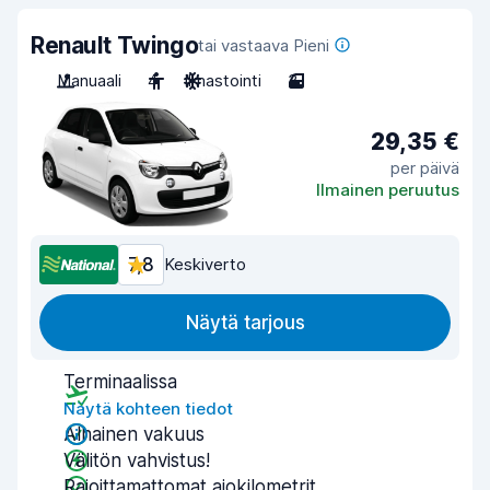
Renault Twingo
tai vastaava Pieni
Manuaali
4
Ilmastointi
3
29,35 €
per päivä
Ilmainen peruutus
7,8
Keskiverto
Näytä tarjous
Terminaalissa
Näytä kohteen tiedot
Alhainen vakuus
Välitön vahvistus!
Rajoittamattomat ajokilometrit