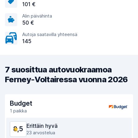
101 €
Alin päivähinta
50 €
Autoja saatavilla yhteensä
145
7 suosittua autovuokraamoa
Ferney-Voltairessa vuonna 2026
Budget
1 paikka
Erittäin hyvä
8,5
23 arvostelua