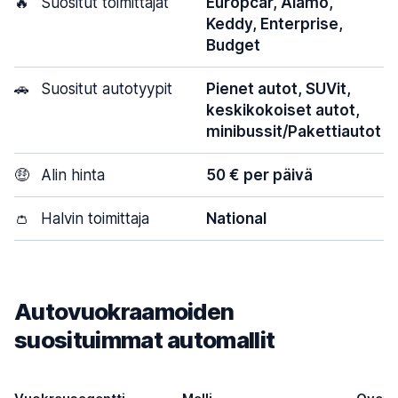
🔥
Suositut toimittajat
Europcar, Alamo,
Keddy, Enterprise,
Budget
🚗
Suositut autotyypit
Pienet autot, SUVit,
keskikokoiset autot,
minibussit/Pakettiautot
🤑
Alin hinta
50 € per päivä
👛
Halvin toimittaja
National
Autovuokraamoiden
suosituimmat automallit