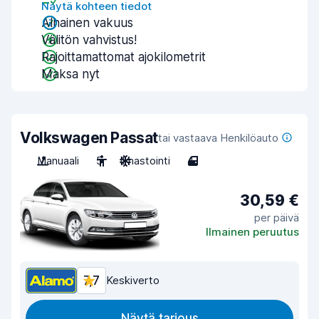
Näytä kohteen tiedot
Alhainen vakuus
Välitön vahvistus!
Rajoittamattomat ajokilometrit
Maksa nyt
Volkswagen Passat
tai vastaava Henkilöauto
Manuaali
5
Ilmastointi
4
30,59 €
per päivä
Ilmainen peruutus
7,7
Keskiverto
Näytä tarjous