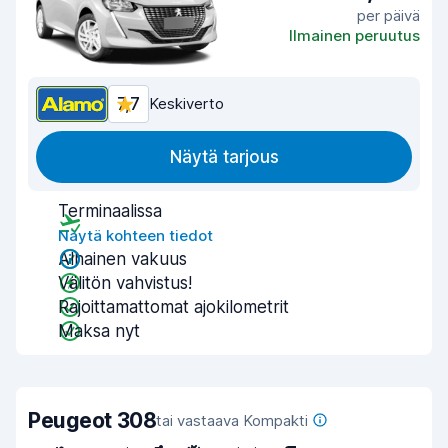
per päivä
Ilmainen peruutus
7,7
Keskiverto
Näytä tarjous
Terminaalissa
Näytä kohteen tiedot
Alhainen vakuus
Välitön vahvistus!
Rajoittamattomat ajokilometrit
Maksa nyt
Peugeot 308
tai vastaava Kompakti