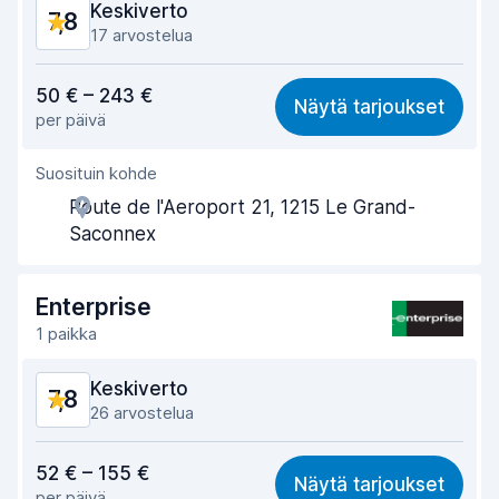
Keskiverto
7,8
Auton kunto
8,7
17 arvostelua
Vastine rahalle
7,9
50 € – 243 €
Näytä tarjoukset
per päivä
Löytämisen helppous
7,2
Suosituin kohde
Toimihenkilön avuliaisuus
8,2
Route de l'Aeroport 21, 1215 Le Grand-
Noutonopeus
7,5
Saconnex
Palautusnopeus
8,2
Enterprise
Auton siisteys
7,8
1 paikka
Auton kunto
8,0
Keskiverto
7,8
26 arvostelua
Vastine rahalle
7,5
52 € – 155 €
Näytä tarjoukset
per päivä