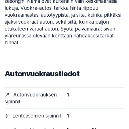
sesongin. Nämä ovat kuitenkin vain keskimääräisiä
lukuja. Vuokra-autosi tarkka hinta riippuu
vuokraamastasi autotyypistä, ja siitä, kuinka pitkäksi
ajaksi vuokraat auton, sekä siitä, kuinka paljon
etukäteen varaat auton. Syötä päivämäärät sivun
yläreunassa olevaan kenttään nähdäksesi tarkat
hinnat.
Autonvuokraustiedot
📍
Autonvuokrauksen
1
sijainnit
✈️
Lentoasemien sijainnit
1