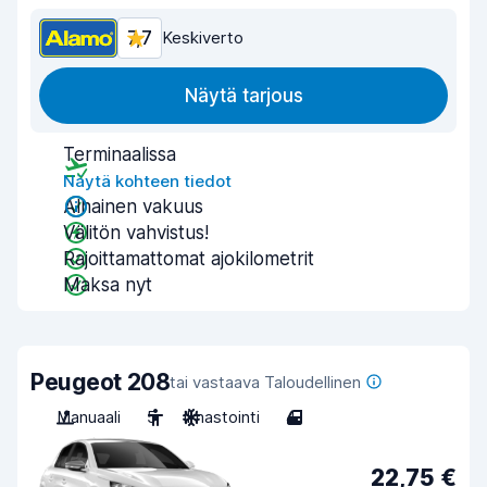
7,7
Keskiverto
Näytä tarjous
Terminaalissa
Näytä kohteen tiedot
Alhainen vakuus
Välitön vahvistus!
Rajoittamattomat ajokilometrit
Maksa nyt
Peugeot 208
tai vastaava Taloudellinen
Manuaali
5
Ilmastointi
4
22,75 €