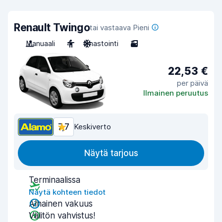
Renault Twingo
tai vastaava Pieni
Manuaali
4
Ilmastointi
3
22,53 €
per päivä
Ilmainen peruutus
7,7
Keskiverto
Näytä tarjous
Terminaalissa
Näytä kohteen tiedot
Alhainen vakuus
Välitön vahvistus!