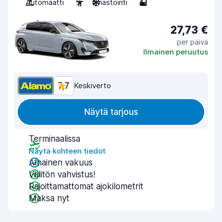
Automaatti
5
Ilmastointi
4
27,73 €
per päivä
Ilmainen peruutus
7,7
Keskiverto
Näytä tarjous
Terminaalissa
Näytä kohteen tiedot
Alhainen vakuus
Välitön vahvistus!
Rajoittamattomat ajokilometrit
Maksa nyt