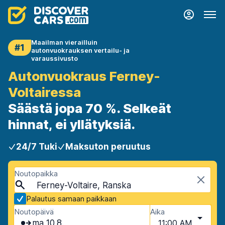
Maailman vierailluin
#1
autonvuokrauksen vertailu- ja
varaussivusto
Autonvuokraus Ferney-
Voltairessa
Säästä jopa 70 %. Selkeät
hinnat, ei yllätyksiä.
24/7 Tuki
Maksuton peruutus
Noutopaikka
Ferney-Voltaire, Ranska
Palautus samaan paikkaan
Noutopäivä
Aika
ma 10.8.
11:00 AM