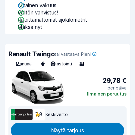
Alhainen vakuus
Välitön vahvistus!
Rajoittamattomat ajokilometrit
Maksa nyt
Renault Twingo
tai vastaava Pieni
Manuaali
4
Ilmastointi
3
29,78 €
per päivä
Ilmainen peruutus
7,8
Keskiverto
Näytä tarjous