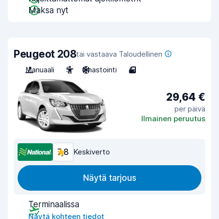
Maksa nyt
Peugeot 208
tai vastaava Taloudellinen
Manuaali
5
Ilmastointi
4
29,64 €
per päivä
Ilmainen peruutus
7,8
Keskiverto
Näytä tarjous
Terminaalissa
Näytä kohteen tiedot