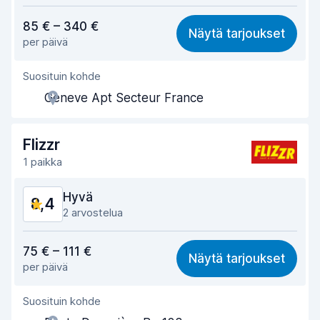
Vastine rahalle
8,1
85 € – 340 €
Näytä tarjoukset
per päivä
Löytämisen helppous
8,0
Suosituin kohde
Toimihenkilön avuliaisuus
8,4
Geneve Apt Secteur France
Noutonopeus
8,9
Palautusnopeus
9,0
Flizzr
1 paikka
Auton siisteys
8,7
Hyvä
8,4
Auton kunto
8,6
2 arvostelua
Vastine rahalle
7,8
75 € – 111 €
Näytä tarjoukset
per päivä
Löytämisen helppous
8,2
Suosituin kohde
Toimihenkilön avuliaisuus
8,6