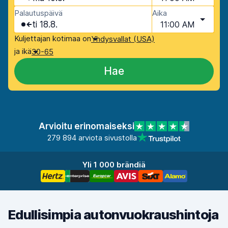
Palautuspäivä
Aika
ti 18.8.
11:00 AM
Kuljettajan kotimaa on
Yhdysvallat (USA)
ja ikä
30-65
Hae
Arvioitu erinomaiseksi
279 894 arviota sivustolla
Yli 1 000 brändiä
Edullisimpia autonvuokraushintoja