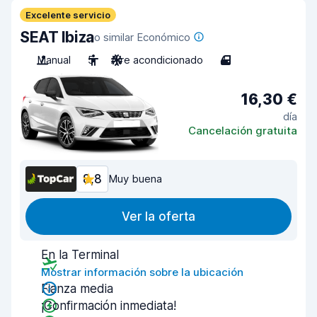
Excelente servicio
SEAT Ibiza
o similar Económico
Manual
5
Aire acondicionado
4
16,30 €
día
Cancelación gratuita
8,8
Muy buena
Ver la oferta
En la Terminal
Mostrar información sobre la ubicación
Fianza media
¡Confirmación inmediata!