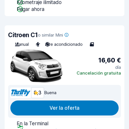
Kilometraje ilimitado
Pagar ahora
Citroen C1
o similar Mini
Manual
4
Aire acondicionado
3
16,60 €
día
Cancelación gratuita
8,3
Buena
Ver la oferta
En la Terminal