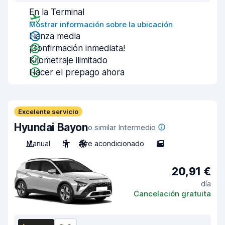
En la Terminal
Mostrar información sobre la ubicación
Fianza media
¡Confirmación inmediata!
Kilometraje ilimitado
Hacer el prepago ahora
Excelente servicio
Hyundai Bayon
o similar Intermedio
Manual
5
Aire acondicionado
5
20,91 €
día
Cancelación gratuita