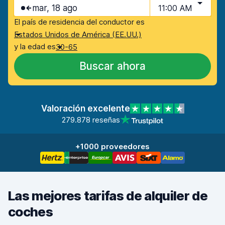
mar, 18 ago
11:00 AM
El país de residencia del conductor es
Estados Unidos de América (EE.UU.)
y la edad es
30-65
Buscar ahora
Valoración excelente
279.878 reseñas
+1000 proveedores
Las mejores tarifas de alquiler de
coches