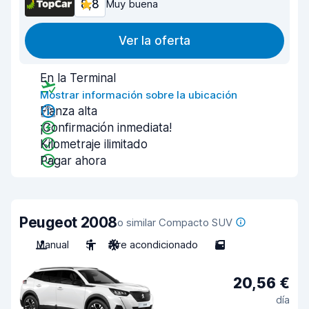
8,8
Muy buena
Ver la oferta
En la Terminal
Mostrar información sobre la ubicación
Fianza alta
¡Confirmación inmediata!
Kilometraje ilimitado
Pagar ahora
Peugeot 2008
o similar Compacto SUV
Manual
5
Aire acondicionado
5
20,56 €
día