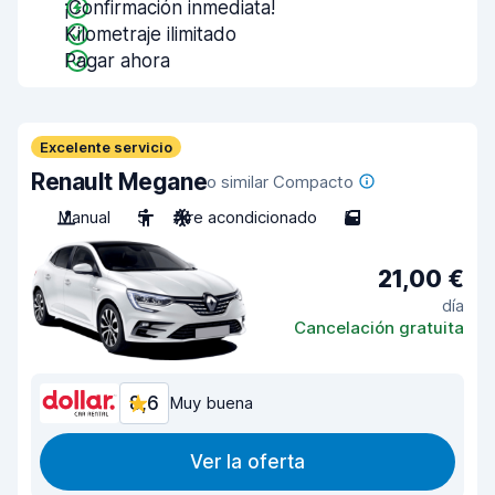
¡Confirmación inmediata!
Kilometraje ilimitado
Pagar ahora
Excelente servicio
Renault Megane
o similar Compacto
Manual
5
Aire acondicionado
5
21,00 €
día
Cancelación gratuita
8,6
Muy buena
Ver la oferta