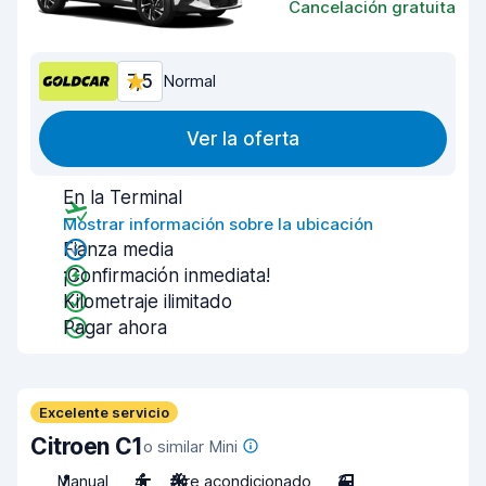
Cancelación gratuita
7,5
Normal
Ver la oferta
En la Terminal
Mostrar información sobre la ubicación
Fianza media
¡Confirmación inmediata!
Kilometraje ilimitado
Pagar ahora
Excelente servicio
Citroen C1
o similar Mini
Manual
4
Aire acondicionado
3