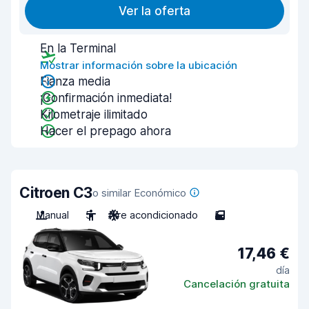
Ver la oferta
En la Terminal
Mostrar información sobre la ubicación
Fianza media
¡Confirmación inmediata!
Kilometraje ilimitado
Hacer el prepago ahora
Citroen C3
o similar Económico
Manual
5
Aire acondicionado
5
17,46 €
día
Cancelación gratuita