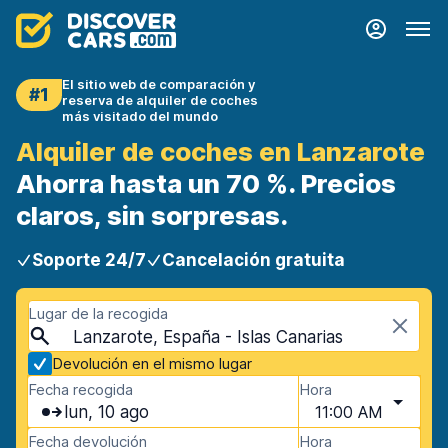
El sitio web de comparación y
#1
reserva de alquiler de coches
más visitado del mundo
Alquiler de coches en Lanzarote
Ahorra hasta un 70 %. Precios
claros, sin sorpresas.
Soporte 24/7
Cancelación gratuita
Lugar de la recogida
Lanzarote, España - Islas Canarias
Devolución en el mismo lugar
Fecha recogida
Hora
lun, 10 ago
11:00 AM
Fecha devolución
Hora