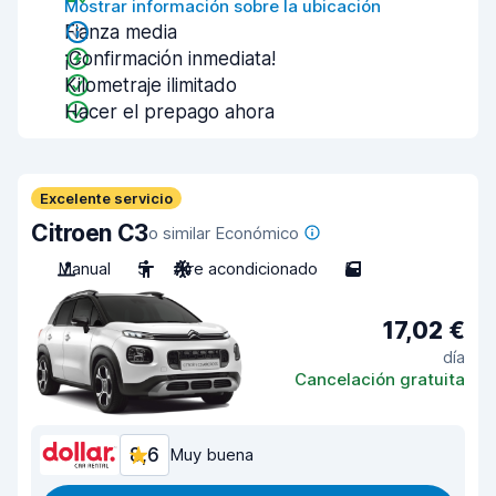
Mostrar información sobre la ubicación
Fianza media
¡Confirmación inmediata!
Kilometraje ilimitado
Hacer el prepago ahora
Excelente servicio
Citroen C3
o similar Económico
Manual
5
Aire acondicionado
5
17,02 €
día
Cancelación gratuita
8,6
Muy buena