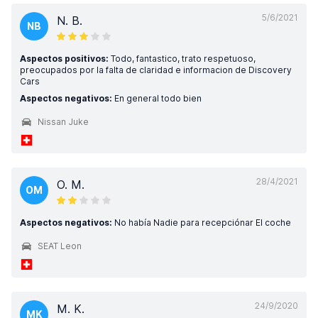
5/6/2021
N. B.
NB
Aspectos positivos:
Todo, fantastico, trato respetuoso,
preocupados por la falta de claridad e informacion de Discovery
Cars
Aspectos negativos:
En general todo bien
Nissan Juke
28/4/2021
O. M.
OM
Aspectos negativos:
No había Nadie para recepciónar El coche
SEAT Leon
24/9/2020
M. K.
MK