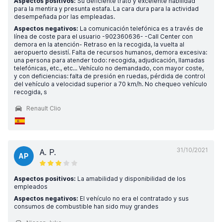
Aspectos positivos:
Su deficiente trato y excelente habilidad
para la mentira y presunta estafa. La cara dura para la actividad
desempeñada por las empleadas.
Aspectos negativos:
La comunicación telefónica es a través de
línea de coste para el usuario -902360636- -Call Center con
demora en la atención- Retraso en la recogida, la vuelta al
aeropuerto desistí. Falta de recursos humanos, demora excesiva:
una persona para atender todo: recogida, adjudicación, llamadas
telefónicas, etc., etc... Vehículo no demandado, con mayor coste,
y con deficiencias: falta de presión en ruedas, pérdida de control
del vehículo a velocidad superior a 70 km/h. No chequeo vehículo
recogida, s
Renault Clio
31/10/2021
A. P.
AP
Aspectos positivos:
La amabilidad y disponibilidad de los
empleados
Aspectos negativos:
El vehículo no era el contratado y sus
consumos de combustible han sido muy grandes