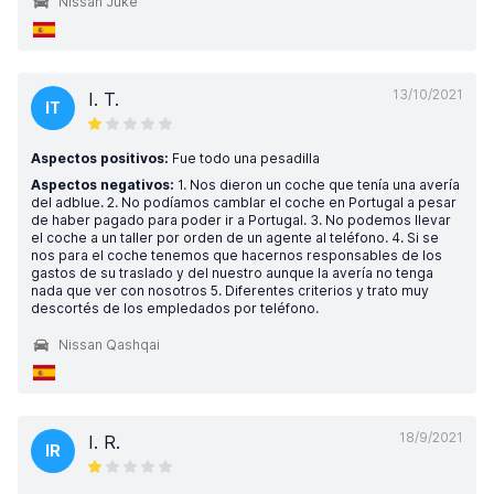
Nissan Juke
13/10/2021
I. T.
IT
Aspectos positivos:
Fue todo una pesadilla
Aspectos negativos:
1. Nos dieron un coche que tenía una avería
del adblue. 2. No podíamos cambIar el coche en Portugal a pesar
de haber pagado para poder ir a Portugal. 3. No podemos llevar
el coche a un taller por orden de un agente al teléfono. 4. Si se
nos para el coche tenemos que hacernos responsables de los
gastos de su traslado y del nuestro aunque la avería no tenga
nada que ver con nosotros 5. Diferentes criterios y trato muy
descortés de los empledados por teléfono.
Nissan Qashqai
18/9/2021
I. R.
IR