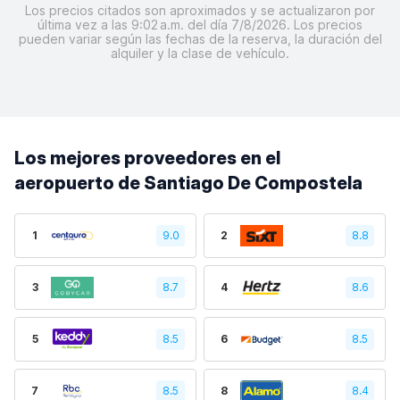
Los precios citados son aproximados y se actualizaron por
última vez a las 9:02 a.m. del día 7/8/2026. Los precios
pueden variar según las fechas de la reserva, la duración del
alquiler y la clase de vehículo.
Los mejores proveedores en el
aeropuerto de Santiago De Compostela
1
9.0
2
8.8
3
8.7
4
8.6
5
8.5
6
8.5
7
8.5
8
8.4