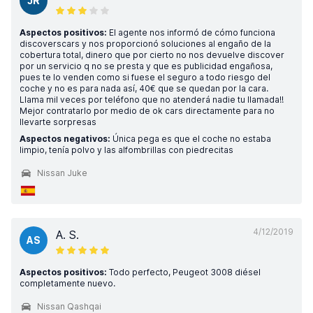
JR
Aspectos positivos:
El agente nos informó de cómo funciona
discoverscars y nos proporcionó soluciones al engaño de la
cobertura total, dinero que por cierto no nos devuelve discover
por un servicio q no se presta y que es publicidad engañosa,
pues te lo venden como si fuese el seguro a todo riesgo del
coche y no es para nada así, 40€ que se quedan por la cara.
Llama mil veces por teléfono que no atenderá nadie tu llamada!!
Mejor contratarlo por medio de ok cars directamente para no
llevarte sorpresas
Aspectos negativos:
Única pega es que el coche no estaba
limpio, tenía polvo y las alfombrillas con piedrecitas
Nissan Juke
4/12/2019
A. S.
AS
Aspectos positivos:
Todo perfecto, Peugeot 3008 diésel
completamente nuevo.
Nissan Qashqai