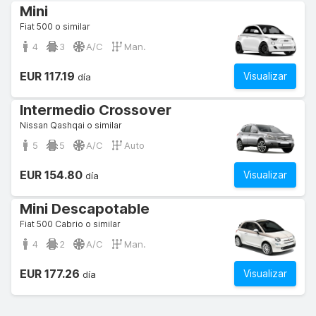
Mini
Fiat 500 o similar
4
3
A/C
Man.
EUR 117.19
Visualizar
día
Intermedio Crossover
Nissan Qashqai o similar
5
5
A/C
Auto
EUR 154.80
Visualizar
día
Mini Descapotable
Fiat 500 Cabrio o similar
4
2
A/C
Man.
EUR 177.26
Visualizar
día