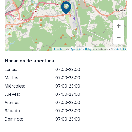
+
−
Leaflet
| ©
OpenStreetMap
contributors ©
CARTO
Horarios de apertura
Lunes
:
07:00-23:00
Martes
:
07:00-23:00
Miércoles
:
07:00-23:00
Jueves
:
07:00-23:00
Viernes
:
07:00-23:00
Sábado
:
07:00-23:00
Domingo
:
07:00-23:00