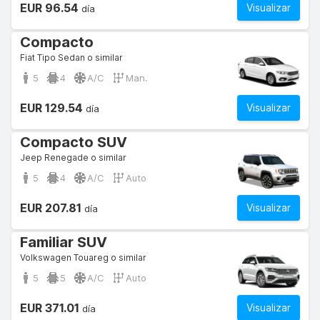
EUR 96.54
Visualizar
día
Compacto
Fiat Tipo Sedan o similar
5
4
A/C
Man.
EUR 129.54
Visualizar
día
Compacto SUV
Jeep Renegade o similar
5
4
A/C
Auto
EUR 207.81
Visualizar
día
Familiar SUV
Volkswagen Touareg o similar
5
5
A/C
Auto
EUR 371.01
Visualizar
día