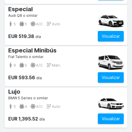
Especial
Audi Q8 o similar
5
5
A/C
Auto
EUR 519.38
Visualizar
día
Especial Minibús
Fiat Talento o similar
9
5
A/C
Man.
EUR 593.56
Visualizar
día
Lujo
BMW 5 Series o similar
5
4
A/C
Auto
EUR 1,395.52
Visualizar
día