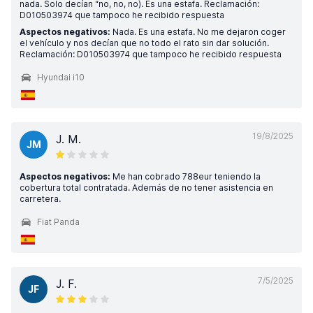
nada. Solo decían “no, no, no). Es una estafa. Reclamación:
D010503974 que tampoco he recibido respuesta
Aspectos negativos:
Nada. Es una estafa. No me dejaron coger
el vehículo y nos decían que no todo el rato sin dar solución.
Reclamación: D010503974 que tampoco he recibido respuesta
Hyundai i10
19/8/2025
J. M.
JM
Aspectos negativos:
Me han cobrado 788eur teniendo la
cobertura total contratada. Además de no tener asistencia en
carretera.
Fiat Panda
7/5/2025
J. F.
JF