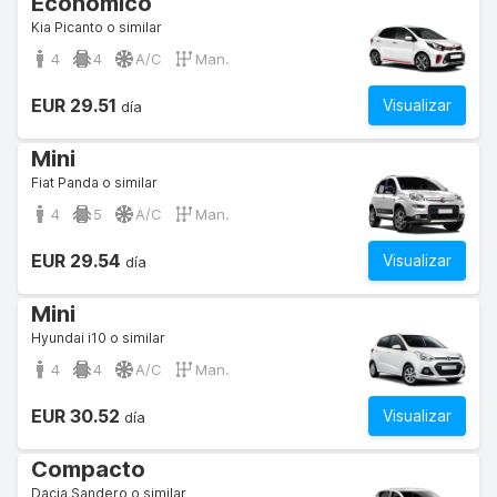
Económico
Kia Picanto o similar
4
4
A/C
Man.
EUR 29.51
Visualizar
día
Mini
Fiat Panda o similar
4
5
A/C
Man.
EUR 29.54
Visualizar
día
Mini
Hyundai i10 o similar
4
4
A/C
Man.
EUR 30.52
Visualizar
día
Compacto
Dacia Sandero o similar