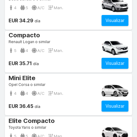
4
5
A/C
Man.
EUR 34.29
Visualizar
día
Compacto
Renault Logan o similar
5
4
A/C
Man.
EUR 35.71
Visualizar
día
Mini Elite
Opel Corsa o similar
4
4
A/C
Man.
EUR 36.45
Visualizar
día
Elite Compacto
Toyota Yaris o similar
5
5
A/C
Man.