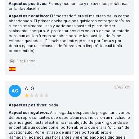
Aspectos positivos:
Es muy económico y no tuvimos problemas
en la devolución
Aspectos negativos:
El "mostrador" era el maletero de un coche
abandonado. El primer coche que nos quisieron entregar tenía las
ruedas totalmente lisas y agrietadas hasta el punto de ser
realmente inseguro. Al protestar nos dieron otro en mejor estado
pero aun así los frenos sonaban porque las pastillas de freno
estaban gastadas... El coche se entregó sucio por fuera y por
dentro (y con una cláusula de "devolverlo limpio", lo cuál tenía
poco sentido).
Fiat Panda
3/4/2025
A. G.
AG
Aspectos positivos:
Nada
Aspectos negativos:
A la llegada, después de preguntar a varios
de los representantes que esperaban nos indicaron un muchacho
que nos guió hasta el extremo más alejado del parking donde se
encontraba un coche con el portón abierto que era la “oficina “ de
Locationauto. Por el atraso de una hora portón abierto el
Ramadán llegamos una hora antes y el empleado nos dijo que si