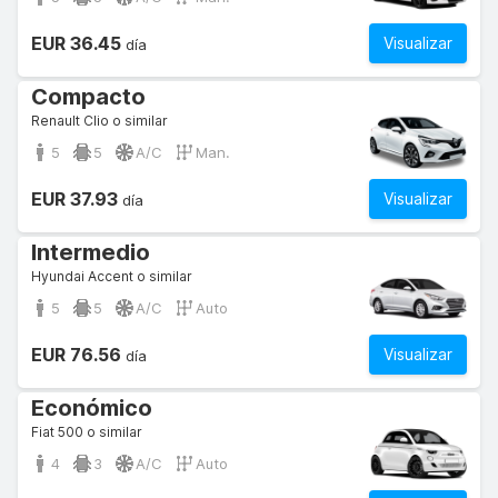
EUR 36.45
Visualizar
día
Compacto
Renault Clio o similar
5
5
A/C
Man.
EUR 37.93
Visualizar
día
Intermedio
Hyundai Accent o similar
5
5
A/C
Auto
EUR 76.56
Visualizar
día
Económico
Fiat 500 o similar
4
3
A/C
Auto