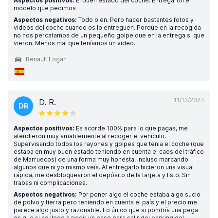
Aspectos positivos:
El buen estado del coche. Entregaron el
modelo que pedimos
Aspectos negativos:
Todo bien. Pero hacer bastantes fotos y
videos del coche cuando os lo entreguen. Porque en la recogida
no nos percatamos de un pequeño golpe que en la entrega si que
vieron. Menos mal que teníamos un video.
Renault Logan
11/12/2024
D. R.
DR
Aspectos positivos:
Es acorde 100% para lo que pagas, me
atendieron muy amablemente al recoger el vehículo.
Supervisando todos los rayones y golpes que tenia el coche (que
estaba en muy buen estado teniendo en cuenta el caos del tráfico
de Marruecos) de una forma muy honesta. Incluso marcando
algunos que ni yo mismo veía. Al entregarlo hicieron una visual
rápida, me desbloquearon el depósito de la tarjeta y listo. Sin
trabas ni complicaciones.
Aspectos negativos:
Por poner algo el coche estaba algo sucio
de polvo y tierra pero teniendo en cuenta el país y el precio me
parece algo justo y razonable. Lo único que si pondría una pega
es que si no llego a pedir un pase para salir del parking del