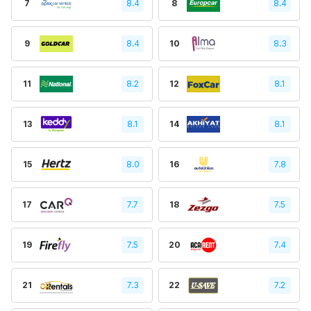
7
8.4
8
8.4
9
8.4
10
8.3
11
8.2
12
8.1
13
8.1
14
8.1
15
8.0
16
7.8
17
7.7
18
7.5
19
7.5
20
7.4
21
7.3
22
7.2