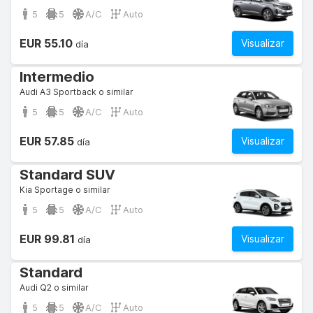
5
5
A/C
Auto
EUR 55.10
Visualizar
día
Intermedio
Audi A3 Sportback o similar
5
5
A/C
Auto
EUR 57.85
Visualizar
día
Standard SUV
Kia Sportage o similar
5
5
A/C
Auto
EUR 99.81
Visualizar
día
Standard
Audi Q2 o similar
5
5
A/C
Auto