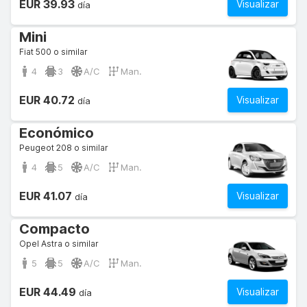
EUR 39.93
Visualizar
día
Mini
Fiat 500 o similar
4
3
A/C
Man.
EUR 40.72
Visualizar
día
Económico
Peugeot 208 o similar
4
5
A/C
Man.
EUR 41.07
Visualizar
día
Compacto
Opel Astra o similar
5
5
A/C
Man.
EUR 44.49
Visualizar
día