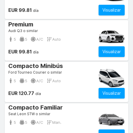
EUR 99.81
Visualizar
día
Premium
Audi Q3 o similar
5
5
A/C
Auto
EUR 99.81
Visualizar
día
Compacto Minibús
Ford Tourneo Courier o similar
5
5
A/C
Auto
EUR 120.77
Visualizar
día
Compacto Familiar
Seat Leon STW o similar
5
5
A/C
Man.