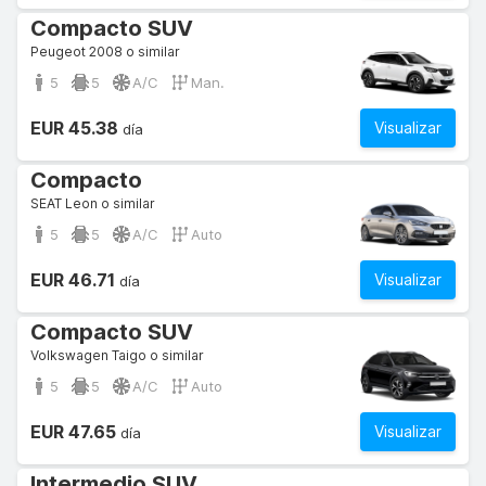
Compacto SUV
Peugeot 2008 o similar
5
5
A/C
Man.
EUR 45.38
Visualizar
día
Compacto
SEAT Leon o similar
5
5
A/C
Auto
EUR 46.71
Visualizar
día
Compacto SUV
Volkswagen Taigo o similar
5
5
A/C
Auto
EUR 47.65
Visualizar
día
Intermedio SUV