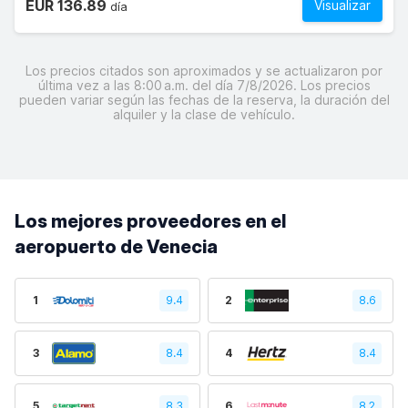
EUR 136.89
Visualizar
día
Los precios citados son aproximados y se actualizaron por
última vez a las 8:00 a.m. del día 7/8/2026. Los precios
pueden variar según las fechas de la reserva, la duración del
alquiler y la clase de vehículo.
Los mejores proveedores en el
aeropuerto de Venecia
1
9.4
2
8.6
3
8.4
4
8.4
5
8.3
6
8.2