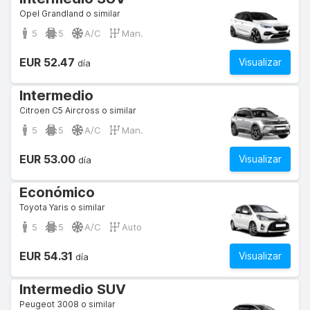
Opel Grandland o similar
5
5
A/C
Man.
EUR 52.47
Visualizar
día
Intermedio
Citroen C5 Aircross o similar
5
5
A/C
Man.
EUR 53.00
Visualizar
día
Económico
Toyota Yaris o similar
5
5
A/C
Auto
EUR 54.31
Visualizar
día
Intermedio SUV
Peugeot 3008 o similar