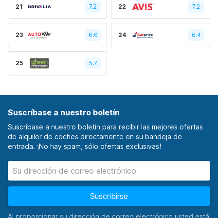
21
7.2
22
7.2
23
6.6
24
6.4
25
5.7
Suscríbase a nuestro boletín
Suscríbase a nuestro boletín para recibir las mejores ofertas
de alquiler de coches directamente en su bandeja de
entrada. ¡No hay spam, sólo ofertas exclusivas!
Suscribirse
Al proporcionar su dirección de correo electrónico usted está