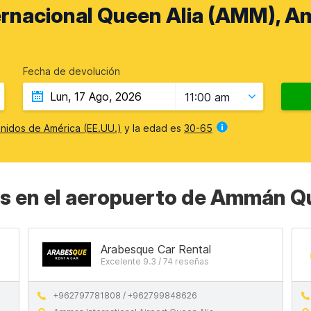
rnacional Queen Alia (AMM), A
Fecha de devolución
11:00 am
nidos de América (EE.UU.)
y la edad es
30-65
s en el aeropuerto de Ammán Q
Arabesque Car Rental
Excelente 9.3 / 74 reseñas
+962797781808 / +962799848626