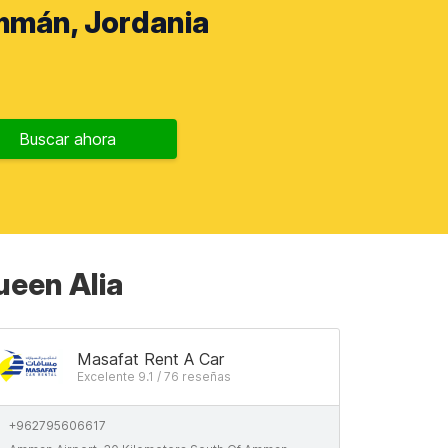
mmán, Jordania
Buscar ahora
ueen Alia
Masafat Rent A Car
Excelente 9.1 / 76 reseñas
+962795606617