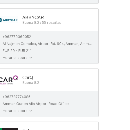
ABBYCAR
Buena 8.2 / 55 reseñas
+962779360052
Al Najmeh Complex, Airport Rd. 904, Amman, Amman Governorate
EUR 29 - EUR 211
Horario laboral
CarQ
Buena 8.2
+962787774085
Amman Queen Alia Airport Road Office
Horario laboral