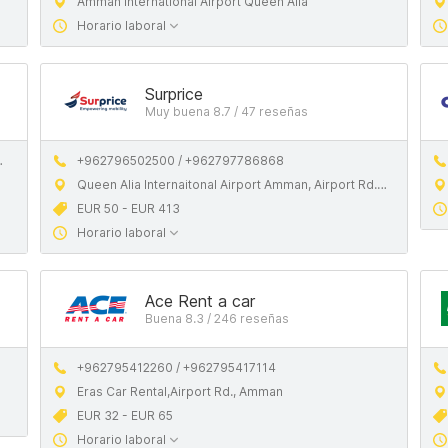
Amman International Airport Queen Alia
Horario laboral
Surprice
Muy buena 8.7 / 47 reseñas
+962796502500 / +962797786868
Queen Alia Internaitonal Airport Amman, Airport Rd., Amman
EUR 50 - EUR 413
Horario laboral
Ace Rent a car
Buena 8.3 / 246 reseñas
+962795412260 / +962795417114
Eras Car Rental,Airport Rd., Amman
EUR 32 - EUR 65
Horario laboral