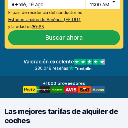
mié, 19 ago
11:00 AM
El país de residencia del conductor es
Estados Unidos de América (EE.UU.)
y la edad es
30-65
Buscar ahora
Valoración excelente
280.048 reseñas
+1000 proveedores
Las mejores tarifas de alquiler de
coches