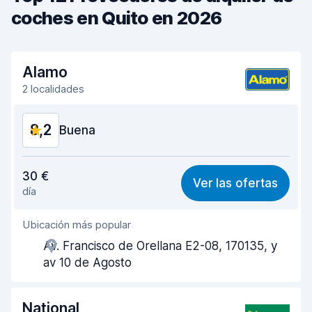
coches en Quito en 2026
Alamo
2 localidades
8,2
Buena
Relación calidad-precio
8,2
30 €
Ver las ofertas
día
Fácil de encontrar
8,2
Ubicación más popular
Amabilidad del agente
8,3
Av. Francisco de Orellana E2-08, 170135, y
Rapidez en la recogida
8,0
av 10 de Agosto
Rapidez en la entrega
8,2
National