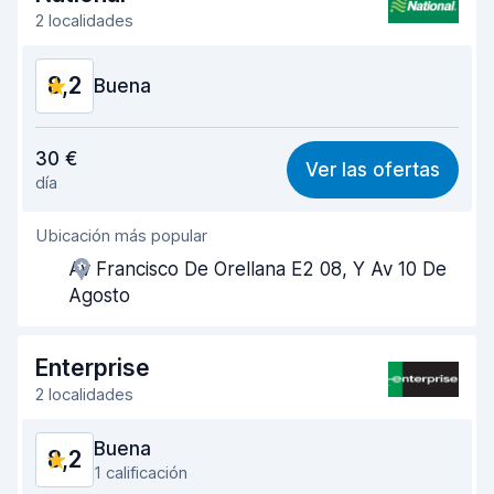
Limpieza del vehículo
8,2
2 localidades
Estado del vehículo
8,3
8,2
Buena
Relación calidad-precio
8,1
30 €
Ver las ofertas
día
Fácil de encontrar
8,2
Ubicación más popular
Amabilidad del agente
8,2
Av Francisco De Orellana E2 08, Y Av 10 De
Rapidez en la recogida
8,0
Agosto
Rapidez en la entrega
8,2
Enterprise
Limpieza del vehículo
8,2
2 localidades
Estado del vehículo
8,3
Buena
8,2
1 calificación