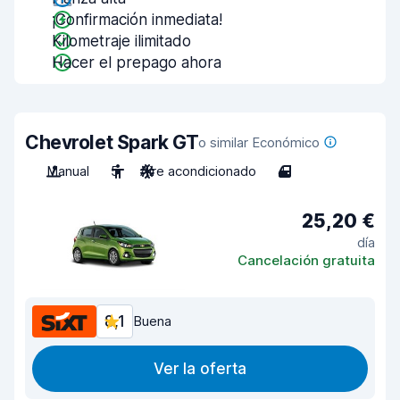
¡Confirmación inmediata!
Kilometraje ilimitado
Hacer el prepago ahora
Chevrolet Spark GT
o similar Económico
Manual
5
Aire acondicionado
4
25,20 €
día
Cancelación gratuita
8,1
Buena
Ver la oferta