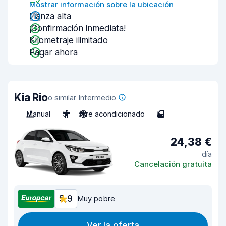
Mostrar información sobre la ubicación
Fianza alta
¡Confirmación inmediata!
Kilometraje ilimitado
Pagar ahora
Kia Rio
o similar Intermedio
Manual
5
Aire acondicionado
5
24,38 €
día
Cancelación gratuita
5,9
Muy pobre
Ver la oferta