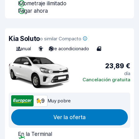
Kilometraje ilimitado
Pagar ahora
Kia Soluto
o similar Compacto
Manual
5
Aire acondicionado
4
23,89 €
día
Cancelación gratuita
5,9
Muy pobre
Ver la oferta
En la Terminal