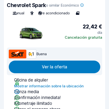
Chevrolet Spark
o similar Económico
Manual
5
Aire acondicionado
4
22,42 €
día
Cancelación gratuita
8,1
Buena
Ver la oferta
Oficina de alquiler
Mostrar información sobre la ubicación
Fianza media
¡Confirmación inmediata!
Kilometraje ilimitado