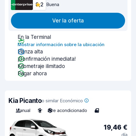
8,2
Buena
Ver la oferta
En la Terminal
Mostrar información sobre la ubicación
Fianza alta
¡Confirmación inmediata!
Kilometraje ilimitado
Pagar ahora
Kia Picanto
o similar Económico
Manual
5
Aire acondicionado
4
19,46 €
día