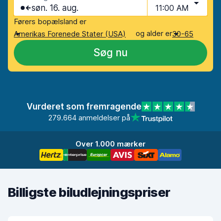
søn. 16. aug.
11:00 AM
Førers bopælsland er
og alder er
Amerikas Forenede Stater (USA)
30-65
Søg nu
Vurderet som fremragende
279.664 anmeldelser på
Over 1.000 mærker
Billigste biludlejningspriser