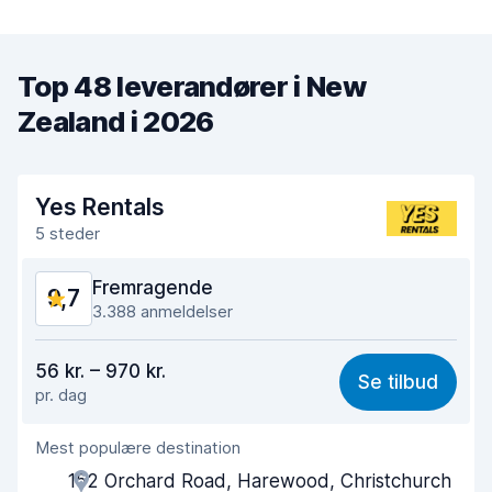
Top 48 leverandører i New
Zealand i 2026
Yes Rentals
5 steder
Fremragende
9,7
3.388 anmeldelser
Værdi for pengene
9,7
56 kr. – 970 kr.
Se tilbud
pr. dag
Nemt at finde
9,7
Mest populære destination
Agentens hjælpsomhed
9,7
152 Orchard Road, Harewood, Christchurch