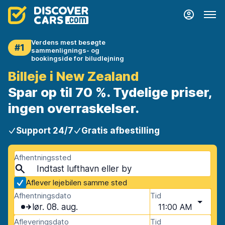
Verdens mest besøgte
#1
sammenlignings- og
bookingside for biludlejning
Billeje i New Zealand
Spar op til 70 %. Tydelige priser,
ingen overraskelser.
Support 24/7
Gratis afbestilling
Afhentningssted
Aflever lejebilen samme sted
Afhentningsdato
Tid
lør. 08. aug.
11:00 AM
Afleveringsdato
Tid