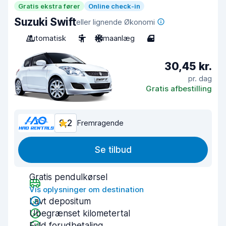
Gratis ekstra fører
Online check-in
Suzuki Swift
eller lignende Økonomi
Automatisk
5
Klimaanlæg
4
30,45 kr.
pr. dag
Gratis afbestilling
9,2
Fremragende
Se tilbud
Gratis pendulkørsel
Vis oplysninger om destination
Lavt depositum
Ubegrænset kilometertal
Fuld forudbetaling