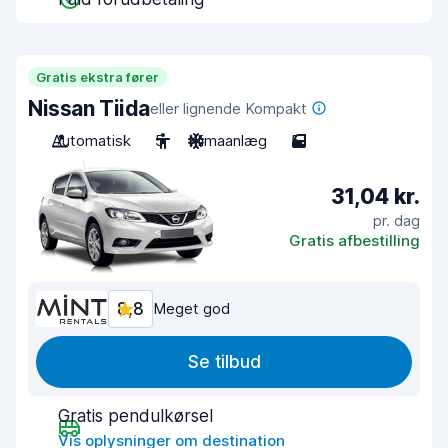
Gratis ekstra fører
Nissan Tiida
eller lignende Kompakt
Automatisk
5
Klimaanlæg
5
31,04 kr.
pr. dag
Gratis afbestilling
8,8
Meget god
Se tilbud
Gratis pendulkørsel
Vis oplysninger om destination