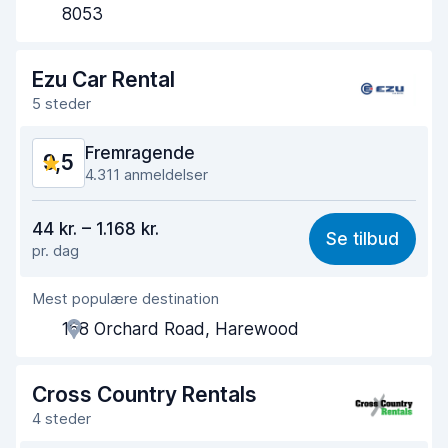
Afhentningshastighed
9,7
8053
Afleveringshastighed
9,8
Ezu Car Rental
Renlighed af bilen
9,7
5 steder
Bilens tilstand
9,5
Fremragende
9,5
4.311 anmeldelser
Værdi for pengene
9,6
44 kr. – 1.168 kr.
Se tilbud
pr. dag
Nemt at finde
9,5
Mest populære destination
Agentens hjælpsomhed
9,5
168 Orchard Road, Harewood
Afhentningshastighed
9,6
Afleveringshastighed
9,6
Cross Country Rentals
4 steder
Renlighed af bilen
9,5