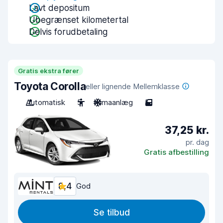
Lavt depositum
Ubegrænset kilometertal
Delvis forudbetaling
Gratis ekstra fører
Toyota Corolla
eller lignende Mellemklasse
Automatisk
5
Klimaanlæg
5
37,25 kr.
pr. dag
Gratis afbestilling
8,4
God
Se tilbud