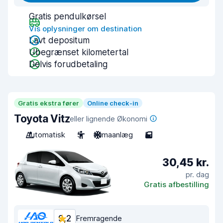
Gratis pendulkørsel
Vis oplysninger om destination
Lavt depositum
Ubegrænset kilometertal
Delvis forudbetaling
Gratis ekstra fører
Online check-in
Toyota Vitz
eller lignende Økonomi
Automatisk
5
Klimaanlæg
5
30,45 kr.
pr. dag
Gratis afbestilling
9,2
Fremragende