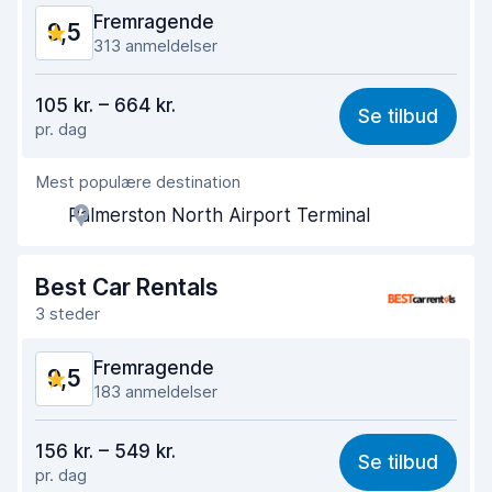
Fremragende
9,5
Bilens tilstand
9,4
313 anmeldelser
Værdi for pengene
9,3
105 kr. – 664 kr.
Se tilbud
pr. dag
Nemt at finde
9,2
Mest populære destination
Agentens hjælpsomhed
9,6
Palmerston North Airport Terminal
Afhentningshastighed
9,5
Afleveringshastighed
9,6
Best Car Rentals
3 steder
Renlighed af bilen
9,7
Fremragende
9,5
Bilens tilstand
9,6
183 anmeldelser
Værdi for pengene
9,5
156 kr. – 549 kr.
Se tilbud
pr. dag
Nemt at finde
9,1