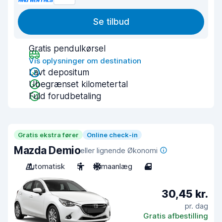
Se tilbud
Gratis pendulkørsel
Vis oplysninger om destination
Lavt depositum
Ubegrænset kilometertal
Fuld forudbetaling
Gratis ekstra fører
Online check-in
Mazda Demio
eller lignende Økonomi
Automatisk
5
Klimaanlæg
4
30,45 kr.
pr. dag
Gratis afbestilling