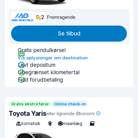
9,2
Fremragende
Se tilbud
Gratis pendulkørsel
Vis oplysninger om destination
Lavt depositum
Ubegrænset kilometertal
Fuld forudbetaling
Gratis ekstra fører
Online check-in
Toyota Yaris
eller lignende Økonomi
Automatisk
5
Klimaanlæg
5