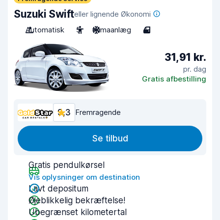
Suzuki Swift
eller lignende Økonomi
Automatisk
5
Klimaanlæg
4
31,91 kr.
pr. dag
Gratis afbestilling
9,3
Fremragende
Se tilbud
Gratis pendulkørsel
Vis oplysninger om destination
Lavt depositum
Øjeblikkelig bekræftelse!
Ubegrænset kilometertal