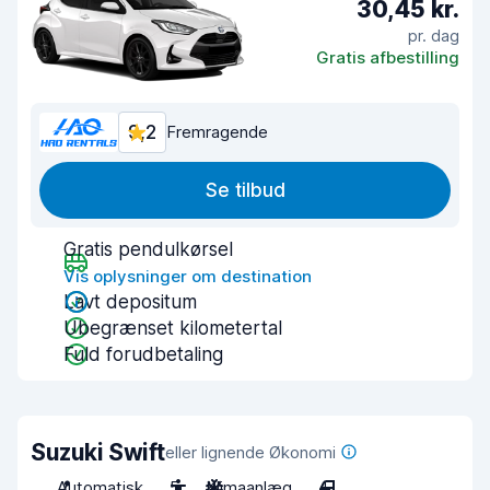
30,45 kr.
pr. dag
Gratis afbestilling
9,2
Fremragende
Se tilbud
Gratis pendulkørsel
Vis oplysninger om destination
Lavt depositum
Ubegrænset kilometertal
Fuld forudbetaling
Suzuki Swift
eller lignende Økonomi
Automatisk
5
Klimaanlæg
4