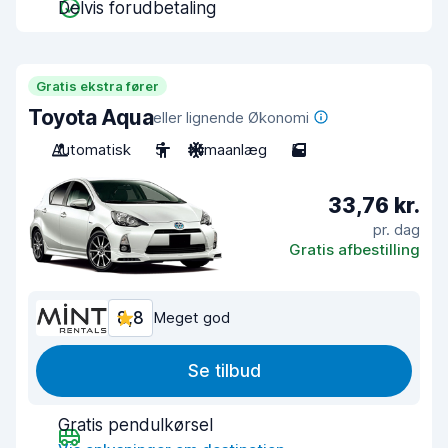
Delvis forudbetaling
Gratis ekstra fører
Toyota Aqua
eller lignende Økonomi
Automatisk
5
Klimaanlæg
5
33,76 kr.
pr. dag
Gratis afbestilling
8,8
Meget god
Se tilbud
Gratis pendulkørsel