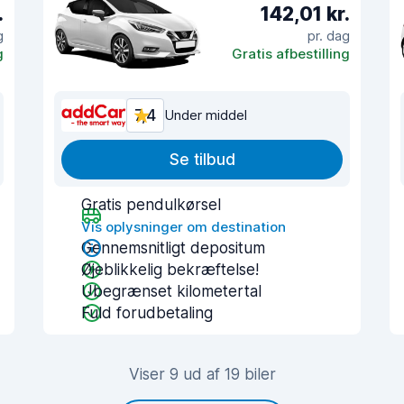
.
142,01 kr.
g
pr. dag
g
Gratis afbestilling
7,4
Under middel
Se tilbud
Gratis pendulkørsel
Vis oplysninger om destination
Gennemsnitligt depositum
Øjeblikkelig bekræftelse!
Ubegrænset kilometertal
Fuld forudbetaling
Viser 9 ud af 19 biler