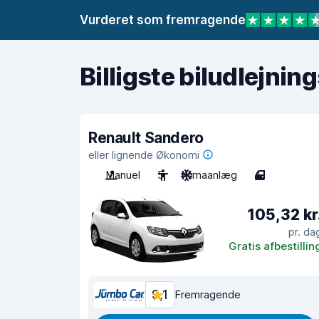
Vurderet som fremragende
Billigste biludlejnin
Renault Sandero
eller lignende Økonomi
Manuel
5
Klimaanlæg
4
105,32 kr
pr. da
Gratis afbestillin
9,1
Fremragende