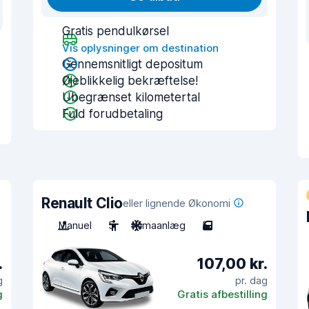
Gratis pendulkørsel
Vis oplysninger om destination
Gennemsnitligt depositum
Øjeblikkelig bekræftelse!
Ubegrænset kilometertal
Fuld forudbetaling
Renault Clio
eller lignende Økonomi
Manuel
5
Klimaanlæg
5
.
107,00 kr.
g
pr. dag
g
Gratis afbestilling