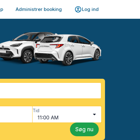
lp
Administrer booking
Log ind
Tid
11:00 AM
Søg nu