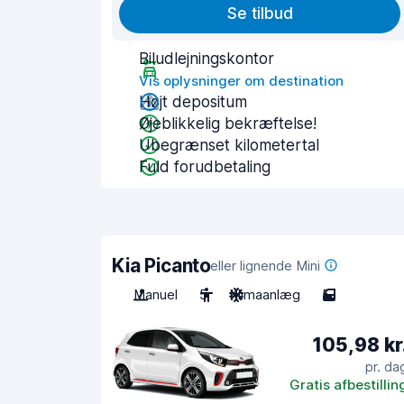
Se tilbud
Biludlejningskontor
Vis oplysninger om destination
Højt depositum
Øjeblikkelig bekræftelse!
Ubegrænset kilometertal
Fuld forudbetaling
Kia Picanto
eller lignende Mini
Manuel
5
Klimaanlæg
5
105,98 kr
pr. da
Gratis afbestillin