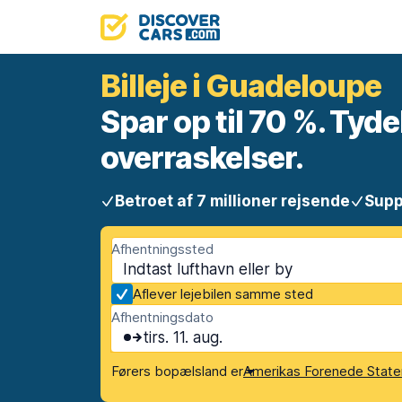
Billeje i Guadeloupe
Spar op til 70 %. Tyde
overraskelser.
Betroet af 7 millioner rejsende
Supp
Afhentningssted
Aflever lejebilen samme sted
Afhentningsdato
tirs. 11. aug.
Førers bopælsland er
Amerikas Forenede State