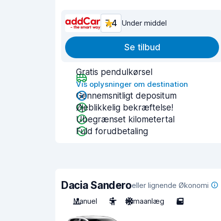
7,4
Under middel
Se tilbud
Gratis pendulkørsel
Vis oplysninger om destination
Gennemsnitligt depositum
Øjeblikkelig bekræftelse!
Ubegrænset kilometertal
Fuld forudbetaling
Dacia Sandero
eller lignende Økonomi
Manuel
5
Klimaanlæg
5