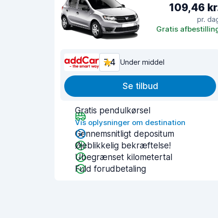
109,46 kr
pr. da
Gratis afbestillin
7,4
Under middel
Se tilbud
Gratis pendulkørsel
Vis oplysninger om destination
Gennemsnitligt depositum
Øjeblikkelig bekræftelse!
Ubegrænset kilometertal
Fuld forudbetaling