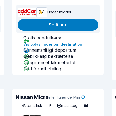
7,4
Under middel
Se tilbud
Gratis pendulkørsel
Vis oplysninger om destination
Gennemsnitligt depositum
Øjeblikkelig bekræftelse!
Ubegrænset kilometertal
Fuld forudbetaling
Nissan Micra
eller lignende Mini
Automatisk
5
Klimaanlæg
3