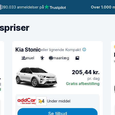
280.033 anmeldelser på
Over 1.000 
gspriser
Kia Stonic
eller lignende Kompakt
Manuel
5
Klimaanlæg
5
205,44 kr.
.
pr. dag
g
Gratis afbestilling
g
7,4
Under middel
Se tilbud