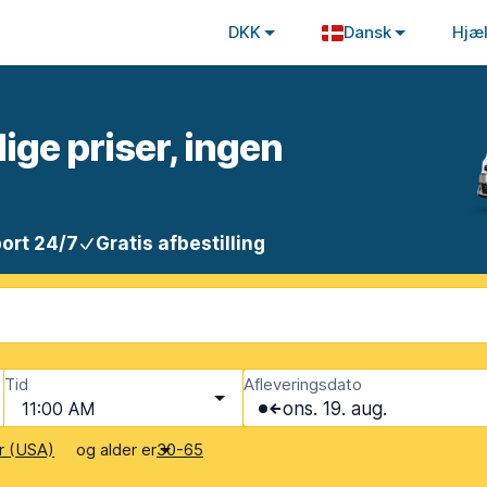
DKK
Dansk
Hjæ
lige priser, ingen
ort 24/7
Gratis afbestilling
Tid
Afleveringsdato
11:00 AM
ons. 19. aug.
og alder er
r (USA)
30-65