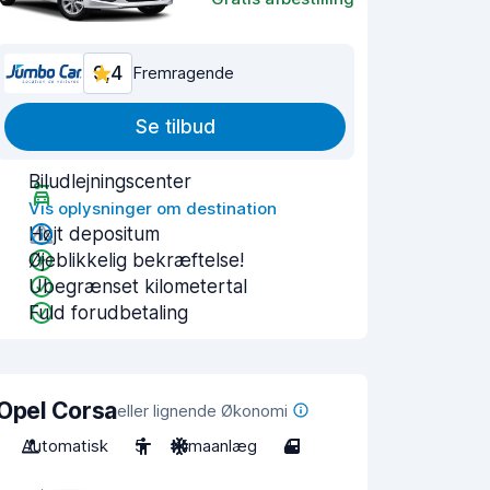
9,4
Fremragende
Se tilbud
Biludlejningscenter
Vis oplysninger om destination
Højt depositum
Øjeblikkelig bekræftelse!
Ubegrænset kilometertal
Fuld forudbetaling
Opel Corsa
eller lignende Økonomi
Automatisk
5
Klimaanlæg
4