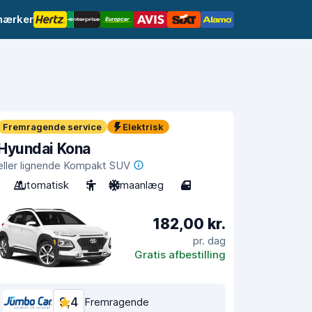
mærker
Fremragende service
Elektrisk
Hyundai Kona
eller lignende Kompakt SUV
Automatisk
5
Klimaanlæg
4
182,00 kr.
pr. dag
Gratis afbestilling
9,4
Fremragende