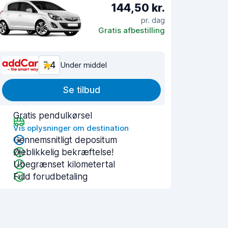
144,50 kr.
pr. dag
Gratis afbestilling
7,4
Under middel
Se tilbud
Gratis pendulkørsel
Vis oplysninger om destination
Gennemsnitligt depositum
Øjeblikkelig bekræftelse!
Ubegrænset kilometertal
Fuld forudbetaling