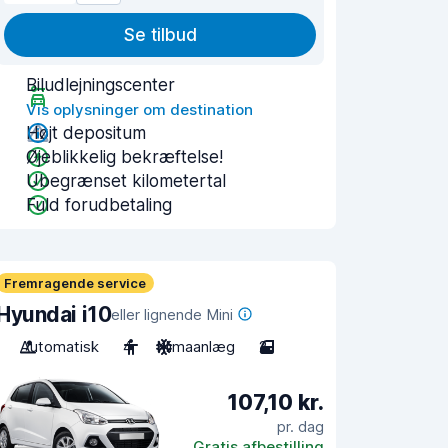
Se tilbud
Biludlejningscenter
Vis oplysninger om destination
Højt depositum
Øjeblikkelig bekræftelse!
Ubegrænset kilometertal
Fuld forudbetaling
Fremragende service
Hyundai i10
eller lignende Mini
Automatisk
4
Klimaanlæg
2
107,10 kr.
pr. dag
Gratis afbestilling