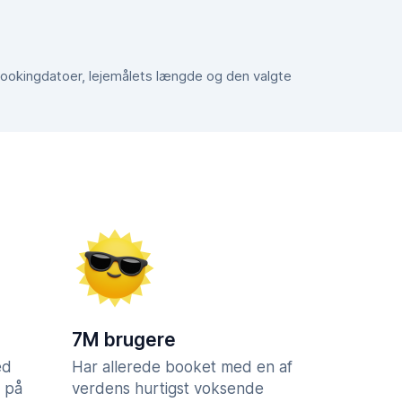
e bookingdatoer, lejemålets længde og den valgte
7M brugere
ed
Har allerede booket med en af
 på
verdens hurtigst voksende