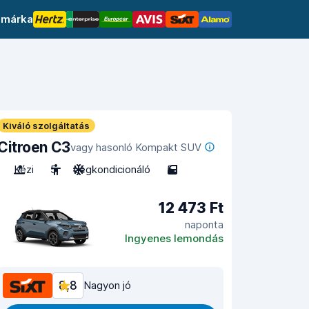
 márka
Kiváló szolgáltatás
Citroen C3
vagy hasonló Kompakt SUV
Kézi
5
Légkondicionáló
5
12 473 Ft
naponta
Ingyenes lemondás
8,8
Nagyon jó