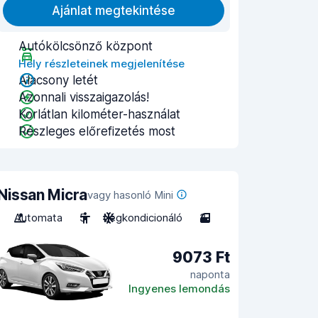
Ajánlat megtekintése
Autókölcsönző központ
Hely részleteinek megjelenítése
Alacsony letét
Azonnali visszaigazolás!
Korlátlan kilométer-használat
Részleges előrefizetés most
Nissan Micra
vagy hasonló Mini
Automata
5
Légkondicionáló
3
9073 Ft
naponta
Ingyenes lemondás