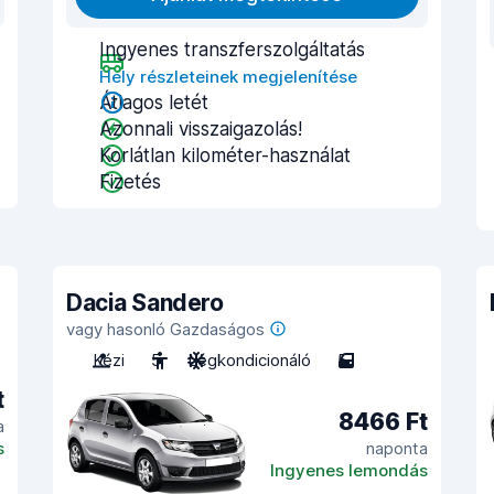
Ingyenes transzferszolgáltatás
Hely részleteinek megjelenítése
Átlagos letét
Azonnali visszaigazolás!
Korlátlan kilométer-használat
Fizetés
Dacia Sandero
vagy hasonló Gazdaságos
Kézi
5
Légkondicionáló
5
t
8466 Ft
a
s
naponta
Ingyenes lemondás