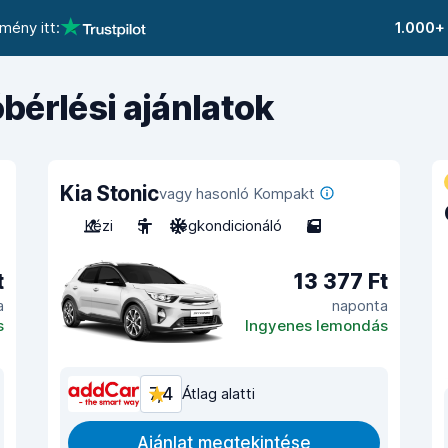
mény itt:
1.000+
bérlési ajánlatok
Kia Stonic
vagy hasonló Kompakt
Kézi
5
Légkondicionáló
5
t
13 377 Ft
a
naponta
s
Ingyenes lemondás
7,4
Átlag alatti
Ajánlat megtekintése