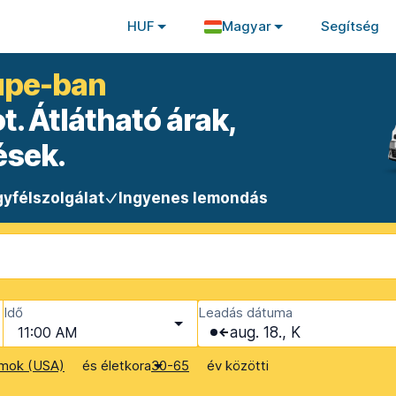
HUF
Magyar
Segítség
upe-ban
. Átlátható árak,
ések.
yfélszolgálat
Ingyenes lemondás
Idő
Leadás dátuma
11:00 AM
aug. 18., K
és életkora
év közötti
amok (USA)
30-65