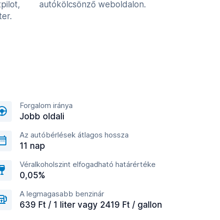
pilot,
autókölcsönző weboldalon.
er.
Forgalom iránya
Jobb oldali
Az autóbérlések átlagos hossza
11 nap
Véralkoholszint elfogadható határértéke
0,05%
A legmagasabb benzinár
639 Ft / 1 liter vagy 2419 Ft / gallon