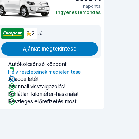
naponta
Ingyenes lemondás
8,2
Jó
Ajánlat megtekintése
Autókölcsönző központ
Hely részleteinek megjelenítése
Átlagos letét
Azonnali visszaigazolás!
Korlátlan kilométer-használat
Részleges előrefizetés most