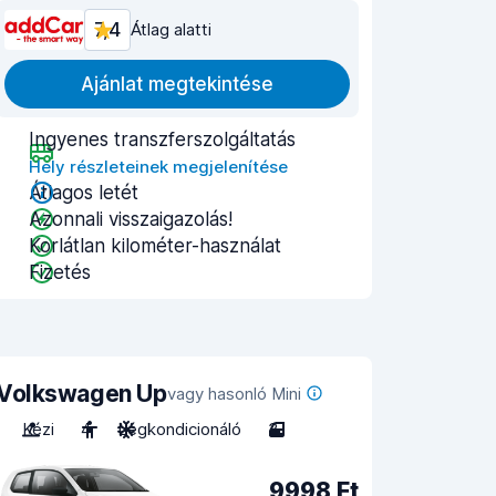
7,4
Átlag alatti
Ajánlat megtekintése
Ingyenes transzferszolgáltatás
Hely részleteinek megjelenítése
Átlagos letét
Azonnali visszaigazolás!
Korlátlan kilométer-használat
Fizetés
Volkswagen Up
vagy hasonló Mini
Kézi
4
Légkondicionáló
3
9998 Ft