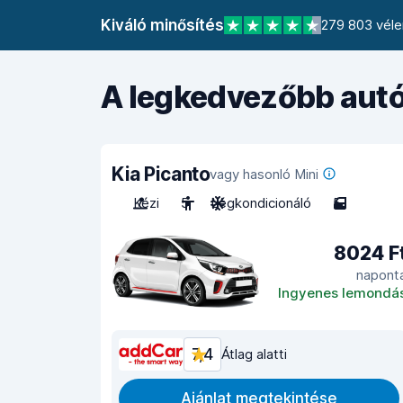
Kiváló minősítés
279 803 véle
A legkedvezőbb autó
Kia Picanto
vagy hasonló Mini
Kézi
5
Légkondicionáló
5
8024 F
napont
Ingyenes lemondá
7,4
Átlag alatti
Ajánlat megtekintése