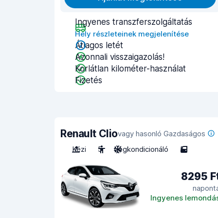
Ingyenes transzferszolgáltatás
Hely részleteinek megjelenítése
Átlagos letét
Azonnali visszaigazolás!
Korlátlan kilométer-használat
Fizetés
Renault Clio
vagy hasonló Gazdaságos
Kézi
5
Légkondicionáló
5
8295 F
napont
Ingyenes lemondá