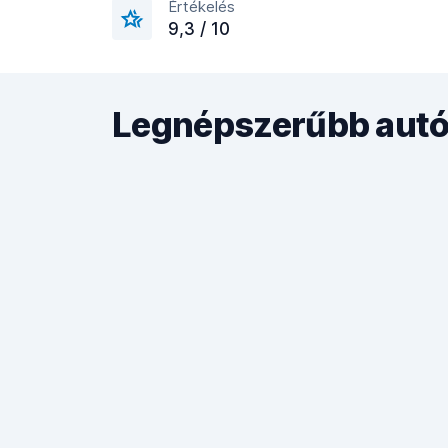
Értékelés
9,3 / 10
Legnépszerűbb autób