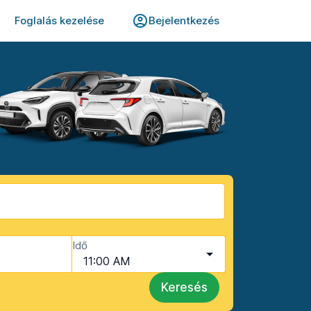
Foglalás kezelése
Bejelentkezés
Idő
11:00 AM
Keresés