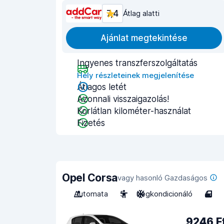
7,4
Átlag alatti
Ajánlat megtekintése
Ingyenes transzferszolgáltatás
Hely részleteinek megjelenítése
Átlagos letét
Azonnali visszaigazolás!
Korlátlan kilométer-használat
Fizetés
Opel Corsa
vagy hasonló Gazdaságos
Automata
5
Légkondicionáló
4
9246 F