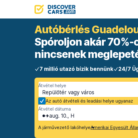
Autóbérlés Guadelo
Spóroljon akár 70%-ot
nincsenek meglepet
7 millió utazó bízik bennünk
24/7 Üg
Átvétel helye
Az autó átvételi és leadási helye ugyanaz
Átvétel dátuma
aug. 10., H
A járművezető lakóhelye
Amerikai Egyesült Áll