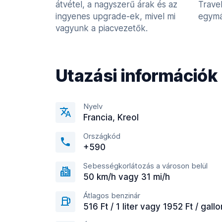
átvétel, a nagyszerű árak és az
Trave
ingyenes upgrade-ek, mivel mi
egymá
vagyunk a piacvezetők.
Utazási információk
Nyelv
Francia, Kreol
Országkód
+590
Sebességkorlátozás a városon belül
50 km/h vagy 31 mi/h
Átlagos benzinár
516 Ft / 1 liter vagy 1952 Ft / gallo