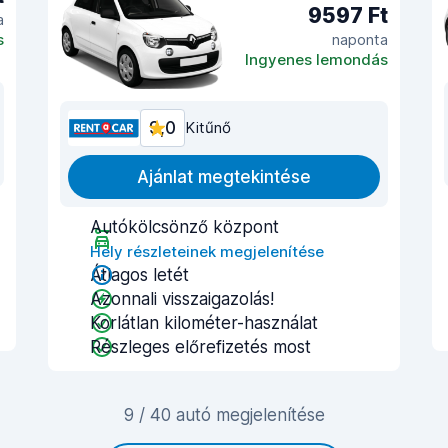
9597 Ft
a
s
naponta
Ingyenes lemondás
9,0
Kitűnő
Ajánlat megtekintése
Autókölcsönző központ
Hely részleteinek megjelenítése
Átlagos letét
Azonnali visszaigazolás!
Korlátlan kilométer-használat
Részleges előrefizetés most
9 / 40 autó megjelenítése