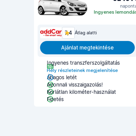
napont
Ingyenes lemondá
7,4
Átlag alatti
Ajánlat megtekintése
Ingyenes transzferszolgáltatás
Hely részleteinek megjelenítése
Átlagos letét
Azonnali visszaigazolás!
Korlátlan kilométer-használat
Fizetés