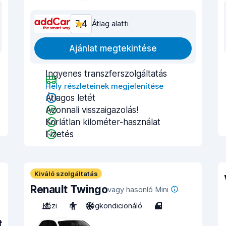
7,4
Átlag alatti
Ajánlat megtekintése
Ingyenes transzferszolgáltatás
Hely részleteinek megjelenítése
Átlagos letét
Azonnali visszaigazolás!
Korlátlan kilométer-használat
Fizetés
Kiváló szolgáltatás
Renault Twingo
vagy hasonló Mini
Kézi
4
Légkondicionáló
4
t