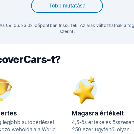
Több mutatása
 26. 08. 06. 23:02 időpontban frissültek. Az árak változhatnak a fo
szerint.
scoverCars-t?
yertes
Magasra értékelt
g legjobb autóbérléssel
4,5-ös értékelés összese
lkozó weboldala a World
250 ezer ügyféltől olyan