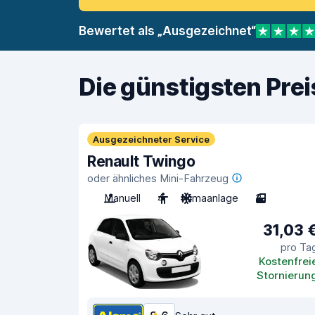
Bewertet als „Ausgezeichnet“
Die günstigsten Pre
Ausgezeichneter Service
Renault Twingo
oder ähnliches Mini-Fahrzeug
Manuell
4
Klimaanlage
3
31,03 
pro Ta
Kostenfrei
Stornierun