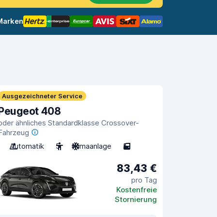
 Marken
Ausgezeichneter Service
Peugeot 408
oder ähnliches Standardklasse Crossover-
Fahrzeug
Automatik
5
Klimaanlage
5
83,43 €
pro Tag
Kostenfreie
Stornierung