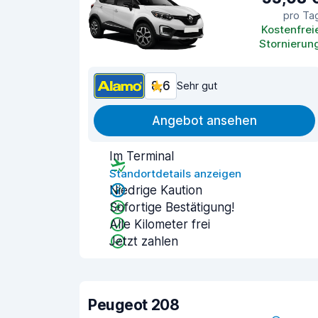
pro Ta
Kostenfrei
Stornierun
8,6
Sehr gut
Angebot ansehen
Im Terminal
Standortdetails anzeigen
Niedrige Kaution
Sofortige Bestätigung!
Alle Kilometer frei
Jetzt zahlen
Peugeot 208