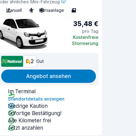
oder ähnliches Mini-Fahrzeug
Manuell
4
Klimaanlage
3
35,48 €
pro Tag
Kostenfreie
Stornierung
8,2
Gut
Angebot ansehen
Im Terminal
Standortdetails anzeigen
Niedrige Kaution
Sofortige Bestätigung!
Alle Kilometer frei
Jetzt anzahlen