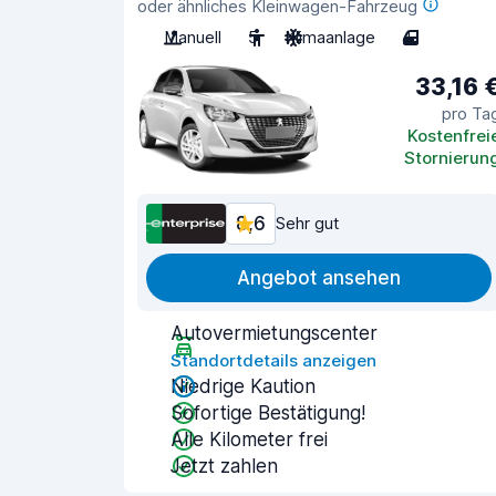
oder ähnliches Kleinwagen-Fahrzeug
Manuell
5
Klimaanlage
4
33,16 
pro Ta
Kostenfrei
Stornierun
8,6
Sehr gut
Angebot ansehen
Autovermietungscenter
Standortdetails anzeigen
Niedrige Kaution
Sofortige Bestätigung!
Alle Kilometer frei
Jetzt zahlen