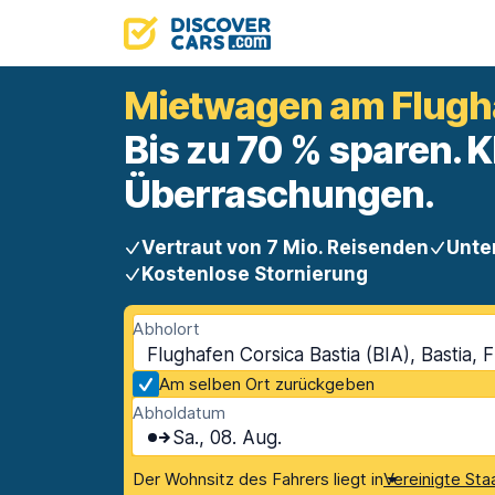
Mietwagen am Flugha
Bis zu 70 % sparen. K
Überraschungen.
Vertraut von 7 Mio. Reisenden
Unte
Kostenlose Stornierung
Abholort
Flughafen Corsica Bastia (BIA), Bastia, 
Am selben Ort zurückgeben
Abholdatum
Sa., 08. Aug.
Der Wohnsitz des Fahrers liegt in
Vereinigte St