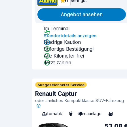
8,6
Sehr gut
Angebot ansehen
Im Terminal
Standortdetails anzeigen
Niedrige Kaution
Sofortige Bestätigung!
Alle Kilometer frei
Jetzt zahlen
Ausgezeichneter Service
Renault Captur
oder ähnliches Kompaktklasse SUV-Fahrzeug
Automatik
5
Klimaanlage
4
53,08 