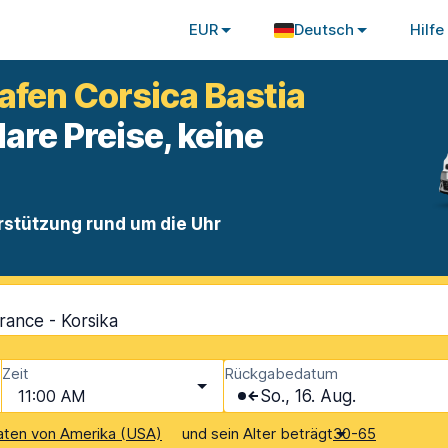
EUR
Deutsch
Hilfe
fen Corsica Bastia
lare Preise, keine
rstützung rund um die Uhr
France - Korsika
Zeit
Rückgabedatum
11:00 AM
So., 16. Aug.
und sein Alter beträgt
aaten von Amerika (USA)
30-65