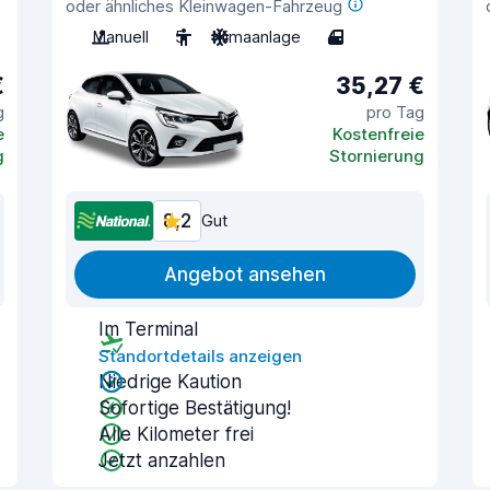
oder ähnliches Kleinwagen-Fahrzeug
Manuell
5
Klimaanlage
4
€
35,27 €
g
pro Tag
e
Kostenfreie
g
Stornierung
8,2
Gut
Angebot ansehen
Im Terminal
Standortdetails anzeigen
Niedrige Kaution
Sofortige Bestätigung!
Alle Kilometer frei
Jetzt anzahlen