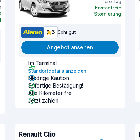
pro Tag
g
Kostenfreie
e
Stornierung
g
8,6
Sehr gut
Angebot ansehen
Im Terminal
Standortdetails anzeigen
Niedrige Kaution
Sofortige Bestätigung!
Alle Kilometer frei
Jetzt zahlen
Renault Clio