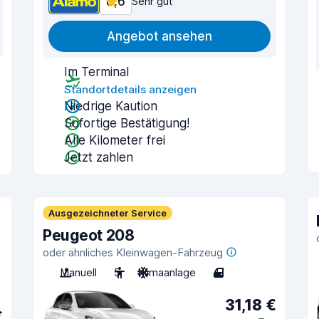
8,6
Sehr gut
Angebot ansehen
Im Terminal
Standortdetails anzeigen
Niedrige Kaution
Sofortige Bestätigung!
Alle Kilometer frei
Jetzt zahlen
Ausgezeichneter Service
Peugeot 208
oder ähnliches Kleinwagen-Fahrzeug
Manuell
5
Klimaanlage
4
31,18 €
€