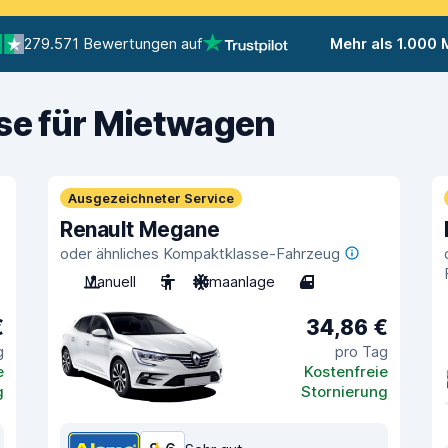
279.571 Bewertungen auf
Mehr als 1.000
ise für Mietwagen
Ausgezeichneter Service
Renault Megane
oder ähnliches Kompaktklasse-Fahrzeug
Manuell
5
Klimaanlage
4
€
34,86 €
g
pro Tag
e
Kostenfreie
g
Stornierung