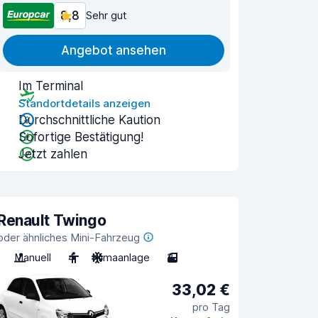
8,8
Sehr gut
Angebot ansehen
Im Terminal
Standortdetails anzeigen
Durchschnittliche Kaution
Sofortige Bestätigung!
Jetzt zahlen
Renault Twingo
oder ähnliches Mini-Fahrzeug
Manuell
4
Klimaanlage
3
33,02 €
pro Tag