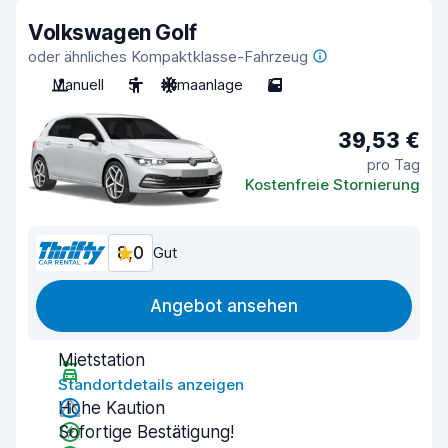
Volkswagen Golf
oder ähnliches Kompaktklasse-Fahrzeug
Manuell
5
Klimaanlage
5
39,53 €
pro Tag
Kostenfreie Stornierung
8,0
Gut
Angebot ansehen
Mietstation
Standortdetails anzeigen
Hohe Kaution
Sofortige Bestätigung!