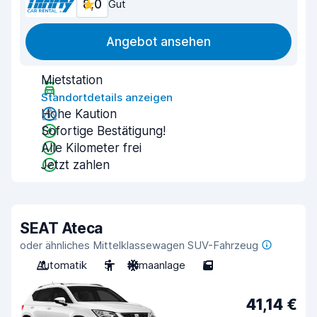
8,0
Gut
Angebot ansehen
Mietstation
Standortdetails anzeigen
Hohe Kaution
Sofortige Bestätigung!
Alle Kilometer frei
Jetzt zahlen
SEAT Ateca
oder ähnliches Mittelklassewagen SUV-Fahrzeug
Automatik
5
Klimaanlage
5
41,14 €