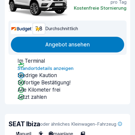
pro Tag
Kostenfreie Stornierung
7,8
Durchschnittlich
Angebot ansehen
Im Terminal
Standortdetails anzeigen
Niedrige Kaution
Sofortige Bestätigung!
Alle Kilometer frei
Jetzt zahlen
SEAT Ibiza
oder ähnliches Kleinwagen-Fahrzeug
Manuell
5
Klimaanlage
5