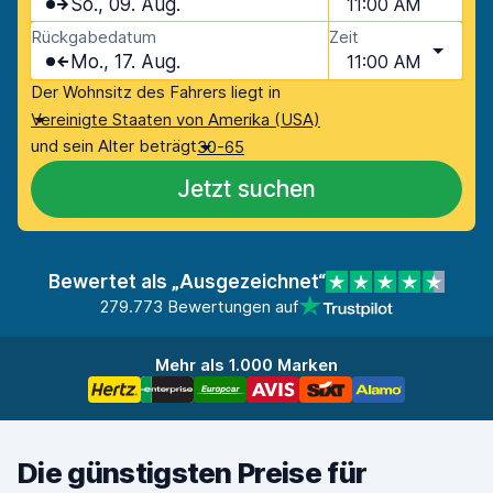
So., 09. Aug.
11:00 AM
Rückgabedatum
Zeit
Mo., 17. Aug.
11:00 AM
Der Wohnsitz des Fahrers liegt in
Vereinigte Staaten von Amerika (USA)
und sein Alter beträgt
30-65
Jetzt suchen
Bewertet als „Ausgezeichnet“
279.773 Bewertungen auf
Mehr als 1.000 Marken
Die günstigsten Preise für