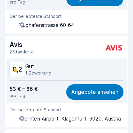
pro Tag
Einfach zu finden
8,2
Der beliebteste Standort
Agenten-Hilfsbereitschaft
8,2
Flughafenstrasse 60-64
Schnelle Abholung
8,0
Schnelle Abgabe
8,2
Avis
2 Standorte
Sauberkeit des Fahrzeugs
8,9
Gut
8,2
Zustand des Fahrzeugs
8,8
1 Bewertung
Preis-Qualität-Verhältnis
7,8
53 € – 86 €
Angebote ansehen
pro Tag
Einfach zu finden
8,2
Der beliebteste Standort
Agenten-Hilfsbereitschaft
8,0
Kaernten Airport, Klagenfurt, 9020, Austria
Schnelle Abholung
8,0