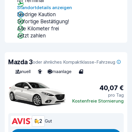
Im Terminal
Standortdetails anzeigen
Niedrige Kaution
Sofortige Bestätigung!
Alle Kilometer frei
Jetzt zahlen
Mazda 3
oder ähnliches Kompaktklasse-Fahrzeug
Manuell
5
Klimaanlage
4
40,07 €
pro Tag
Kostenfreie Stornierung
8,2
Gut