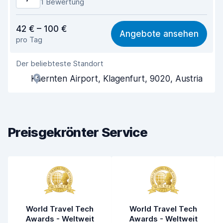
1 Bewertung
Preis-Qualität-Verhältnis
6,6
42 € – 100 €
Angebote ansehen
pro Tag
Einfach zu finden
8,2
Der beliebteste Standort
Agenten-Hilfsbereitschaft
7,2
Kaernten Airport, Klagenfurt, 9020, Austria
Schnelle Abholung
8,0
Schnelle Abgabe
8,2
Preisgekrönter Service
Sauberkeit des Fahrzeugs
8,2
Zustand des Fahrzeugs
8,2
World Travel Tech
World Travel Tech
Awards - Weltweit
Awards - Weltweit