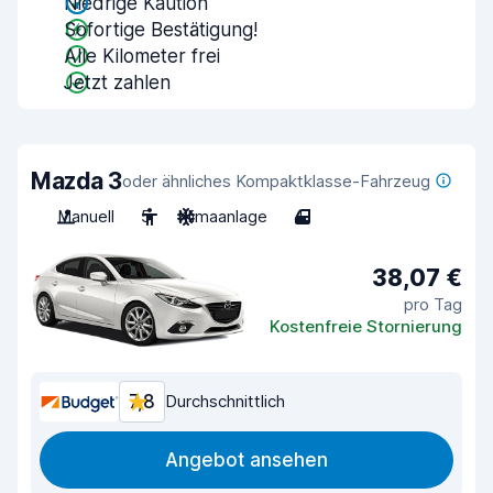
Niedrige Kaution
Sofortige Bestätigung!
Alle Kilometer frei
Jetzt zahlen
Mazda 3
oder ähnliches Kompaktklasse-Fahrzeug
Manuell
5
Klimaanlage
4
38,07 €
pro Tag
Kostenfreie Stornierung
7,8
Durchschnittlich
Angebot ansehen