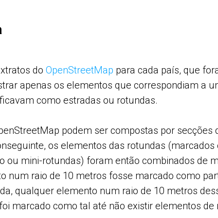
a
xtratos do
OpenStreetMap
para cada país, que fo
ostrar apenas os elementos que correspondiam a u
ificavam como estradas ou rotundas.
penStreetMap podem ser compostas por secções 
onseguinte, os elementos das rotundas (marcados
ego ou mini-rotundas) foram então combinados de 
to num raio de 10 metros fosse marcado como pa
ida, qualquer elemento num raio de 10 metros de
foi marcado como tal até não existir elementos de