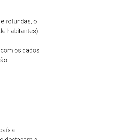
e rotundas, o
de habitantes).
o com os dados
ção.
país e
 e destacam a