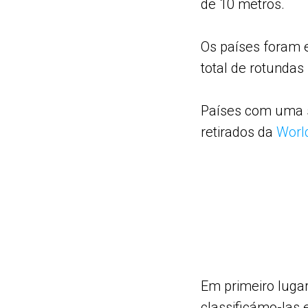
de 10 metros.
Os países foram e
total de rotundas
Países com uma su
retirados da
Worl
Em primeiro luga
classificámo-las