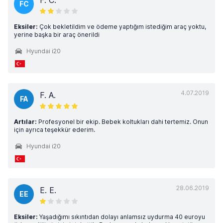
F. C.
FC
Eksiler:
Çok bekletildim ve ödeme yaptığım istediğim araç yoktu,
yerine başka bir araç önerildi
Hyundai i20
4.07.2019
F. A.
FA
Artılar:
Profesyonel bir ekip. Bebek koltukları dahi tertemiz. Onun
için ayrıca teşekkür ederim.
Hyundai i20
28.06.2019
E. E.
EE
Eksiler:
Yaşadığımı sıkıntıdan dolayı anlamsız uydurma 40 euroyu