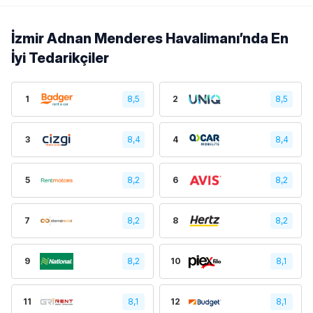
İzmir Adnan Menderes Havalimanı’nda En
İyi Tedarikçiler
1
8,5
2
8,5
3
8,4
4
8,4
5
8,2
6
8,2
7
8,2
8
8,2
9
8,2
10
8,1
11
8,1
12
8,1