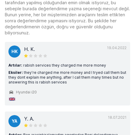
tarafından yapılmış olduğundan emin olmak istiyoruz, bu
sebeple burada değerlendirme yazma seçeneği mevcut değil.
Bunun yerine, her bir müşterimizden araçlarını teslim ettikten
sonra değerlendirme yapmasını istiyoruz. Bu şekilde her
değerlendirmenin özgün, doğru ve güvenilir olduğunu
biliyorsunuz.
19.04.2022
H. K.
HK
Artılar:
rabish services they charged me more money
Eksiler:
they’re charged me more money and I tryed call them but
they dont explain me anything. after I call them many times but no
answering this is rabish services
Hyundai i20
18.07.2021
Y. A.
YA
Artılar:
Ben aracinkiralamadim agentedan Beni dolandirmaya