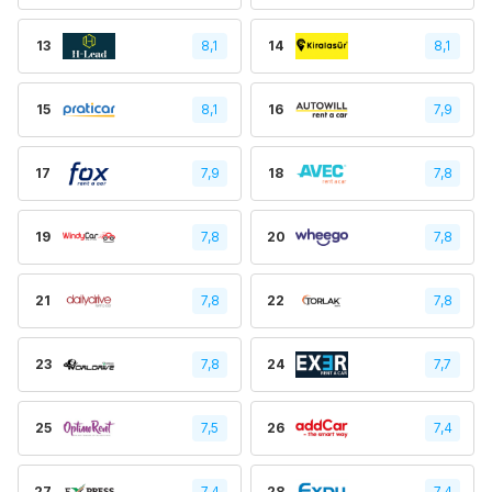
13
8,1
14
8,1
15
8,1
16
7,9
17
7,9
18
7,8
19
7,8
20
7,8
21
7,8
22
7,8
23
7,8
24
7,7
25
7,5
26
7,4
27
7,4
28
7,4