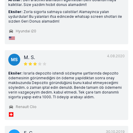
kalktilar. Size yazdim hicbit donus alamadim!!
Eksiler:
Zorla sigorta satmaya calistilar! Alamayinca yalan
uydurdular! Bu yalanlari ifsa edincede whatsap screen shotlari ile
sizden Geri Donus alamadim!
Hyundai i20
4.08.2020
M. S.
MS
Eksiler:
Israrla depozito istendi sözleşme şartlarında depozito
ödemesinin görünmediğini ön ödeme yapıldiktan sonra onay
makbuzunda Depozito göründüğünü bunu kabul etmeyeceğimi
söyledim. o zaman iptal edin denuldi. Bende tamam öb ödememi
verin vazgeçeyim dedim. kabul etmedi. Tek çare tam donanımlı
sigorta yapıp extra 1000. Tl ödeyip arabayı aldım.
Renault Clio
30.10.2019