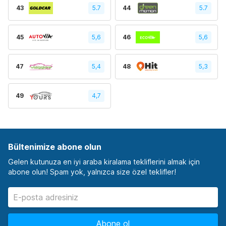
43
5.7
44
5.7
45
5,6
46
5,6
47
5,4
48
5,3
49
4,7
Bültenimize abone olun
Gelen kutunuza en iyi araba kiralama tekliflerini almak için
abone olun! Spam yok, yalnızca size özel teklifler!
Abone ol