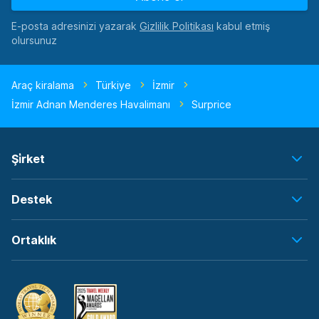
E-posta adresinizi yazarak
kabul etmiş
olursunuz
Araç kiralama
Türkiye
İzmir
İzmir Adnan Menderes Havalimanı
Surprice
Şi̇rket
Destek
Ortaklık