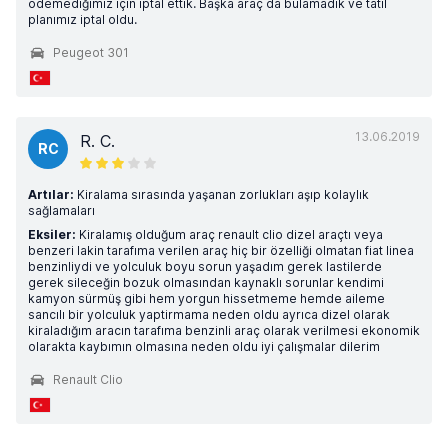
ödemediğimiz için iptal ettik. Başka araç da bulamadık ve tatil
planımız iptal oldu.
Peugeot 301
13.06.2019
R. C.
RC
Artılar:
Kiralama sırasında yaşanan zorlukları aşıp kolaylık
sağlamaları
Eksiler:
Kiralamış olduğum araç renault clio dizel araçtı veya
benzeri lakin tarafıma verilen araç hiç bir özelliği olmatan fiat linea
benzinliydi ve yolculuk boyu sorun yaşadım gerek lastilerde
gerek sileceğin bozuk olmasından kaynaklı sorunlar kendimi
kamyon sürmüş gibi hem yorgun hissetmeme hemde aileme
sancılı bir yolculuk yaptirmama neden oldu ayrıca dizel olarak
kiraladığım aracın tarafıma benzinli araç olarak verilmesi ekonomik
olarakta kaybımın olmasına neden oldu iyi çalışmalar dilerim
Renault Clio