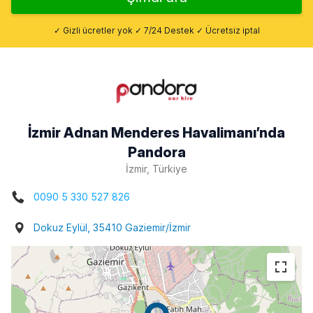
✓ Gizli ücretler yok ✓ 7/24 Destek ✓ Ücretsiz iptal
İzmir Adnan Menderes Havalimanı’nda
Pandora
İzmir, Türkiye
0090 5 330 527 826
Dokuz Eylül, 35410 Gaziemir/İzmir