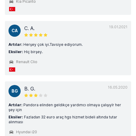
Kia Picanto
19.01.2021
C. A.
CA
Artılar:
Herşey çok iyi.Tavsiye ediyorum.
Eksiler:
Hiç birşey.
Renault Clio
16.05.2020
B. G.
BG
Artılar:
Pandora elinden geldikçe yardımcı olmaya çalışıylr her
şey için
Eksiler:
Fazladan 32 euro araç hgs hizmet bideli altında tutar
alınması
Hyundai i20