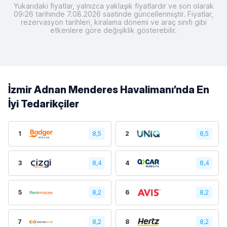
Yukarıdaki fiyatlar, yalnızca yaklaşık fiyatlardır ve son olarak
09:26 tarihinde 7.08.2026 saatinde güncellenmiştir. Fiyatlar,
rezervasyon tarihleri, kiralama dönemi ve araç sınıfı gibi
etkenlere göre değişiklik gösterebilir.
İzmir Adnan Menderes Havalimanı’nda En
İyi Tedarikçiler
1
8,5
2
8,5
3
8,4
4
8,4
5
8,2
6
8,2
7
8,2
8
8,2