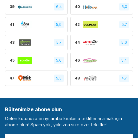
39
6,4
40
6,0
41
5,9
42
5.7
43
5.7
44
5,6
45
5,6
46
5,4
47
5,3
48
4,7
Bültenimize abone olun
Gelen kutunuza en iyi araba kiralama tekliflerini almak için
abone olun! Spam yok, yalnızca size özel teklifler!