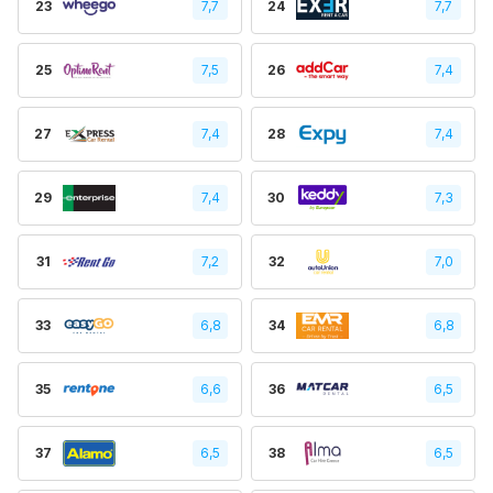
23
7,7
24
7,7
25
7,5
26
7,4
27
7,4
28
7,4
29
7,4
30
7,3
31
7,2
32
7,0
33
6,8
34
6,8
35
6,6
36
6,5
37
6,5
38
6,5