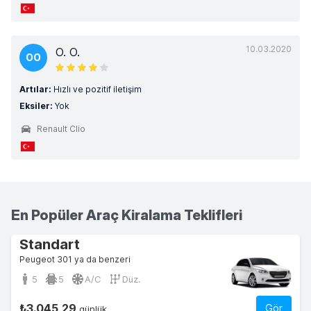
10.03.2020
O. O.
OO
Artılar:
Hızlı ve pozitif iletişim
Eksiler:
Yok
Renault Clio
En Popüler Araç Kiralama Teklifleri
Standart
Peugeot 301 ya da benzeri
5
5
A/C
Düz.
₺3.045,29
Gör
günlük