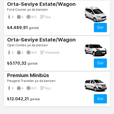
Orta-Seviye Estate/Wagon
Ford Courier ya da benzeri
4
5
A/C
Düz.
₺4.489,91
Gör
günlük
Orta-Seviye Estate/Wagon
Opel Combo ya da benzeri
5
5
A/C
Otomatik.
₺5.170,32
Gör
günlük
Premium Minibüs
Peugeot Traveller ya da benzeri
9
4
A/C
Düz.
₺12.042,21
Gör
günlük