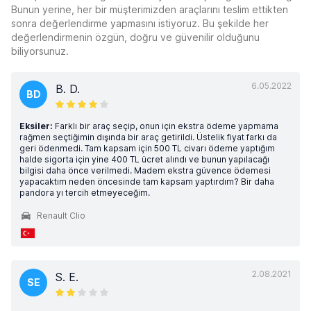
Bunun yerine, her bir müşterimizden araçlarını teslim ettikten
sonra değerlendirme yapmasını istiyoruz. Bu şekilde her
değerlendirmenin özgün, doğru ve güvenilir olduğunu
biliyorsunuz.
6.05.2022
B. D.
BD
Eksiler:
Farklı bir araç seçip, onun için ekstra ödeme yapmama
rağmen seçtiğimin dışında bir araç getirildi. Üstelik fiyat farkı da
geri ödenmedi. Tam kapsam için 500 TL civarı ödeme yaptığım
halde sigorta için yine 400 TL ücret alındı ve bunun yapılacağı
bilgisi daha önce verilmedi. Madem ekstra güvence ödemesi
yapacaktım neden öncesinde tam kapsam yaptırdım? Bir daha
pandora yı tercih etmeyeceğim.
Renault Clio
2.08.2021
S. E.
SE