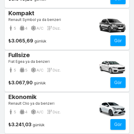
Kompakt
Renault Symbol ya da benzeri
5
4
A/C
Düz.
₺3.065,69
Gör
günlük
Fullsize
Fiat Egea ya da benzeri
5
5
A/C
Düz.
₺3.067,90
Gör
günlük
Ekonomik
Renault Clio ya da benzeri
5
4
A/C
Düz.
₺3.241,03
Gör
günlük