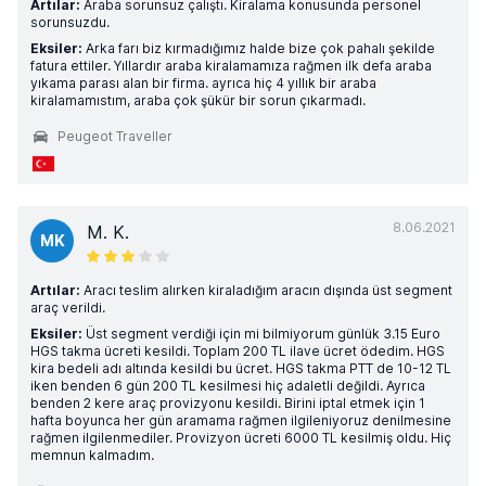
Artılar:
Araba sorunsuz çalıştı. Kiralama konusunda personel
sorunsuzdu.
Eksiler:
Arka farı biz kırmadığımız halde bize çok pahalı şekilde
fatura ettiler. Yıllardır araba kiralamamıza rağmen ilk defa araba
yıkama parası alan bir firma. ayrıca hiç 4 yıllık bir araba
kiralamamıstım, araba çok şükür bir sorun çıkarmadı.
Peugeot Traveller
8.06.2021
M. K.
MK
Artılar:
Aracı teslim alırken kiraladığım aracın dışında üst segment
araç verildi.
Eksiler:
Üst segment verdiği için mi bilmiyorum günlük 3.15 Euro
HGS takma ücreti kesildi. Toplam 200 TL ilave ücret ödedim. HGS
kira bedeli adı altında kesildi bu ücret. HGS takma PTT de 10-12 TL
iken benden 6 gün 200 TL kesilmesi hiç adaletli değildi. Ayrıca
benden 2 kere araç provizyonu kesildi. Birini iptal etmek için 1
hafta boyunca her gün aramama rağmen ilgileniyoruz denilmesine
rağmen ilgilenmediler. Provizyon ücreti 6000 TL kesilmiş oldu. Hiç
memnun kalmadım.