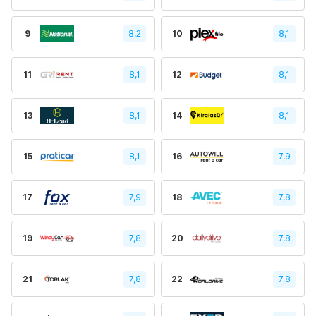
9
8,2
10
8,1
11
8,1
12
8,1
13
8,1
14
8,1
15
8,1
16
7,9
17
7,9
18
7,8
19
7,8
20
7,8
21
7,8
22
7,8